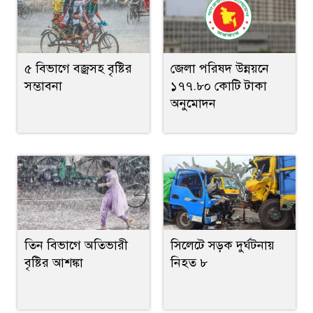
৫ বিভাগে বজ্রসহ বৃষ্টির
জেলা পরিষদ উন্নয়নে
সম্ভাবনা
১৭৭.৮০ কোটি টাকা
অনুমোদন
তিন বিভাগে অতিভারী
সিলেটে সড়ক দুর্ঘটনায়
বৃষ্টির আশঙ্কা
নিহত ৮