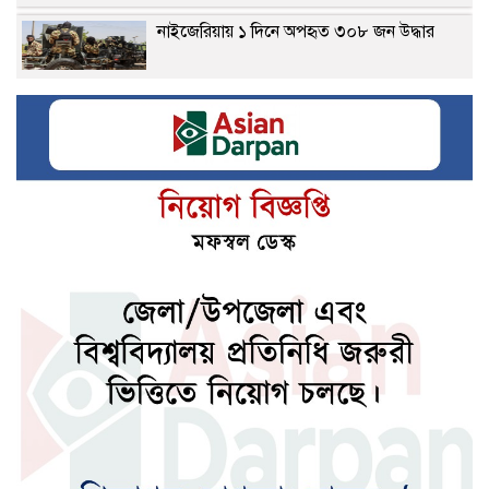
নাইজেরিয়ায় ১ দিনে অপহৃত ৩০৮ জন উদ্ধার
আজ থেকে সবার জন্য উন্মুক্ত জুলাই জাদুঘর
যুক্তরাষ্ট্রের নতুন হামলায় মাশুল দিতে হবে
উপসাগরীয় মিত্রদের: ইরান
জাতিসংঘে জুলাই গণঅভ্যুত্থান দিবস পালিত
কর্মক্ষেত্রে গতি বাড়বে মেষ রাশি
জেনে নিন আজকের নামাজের সময়সূচি