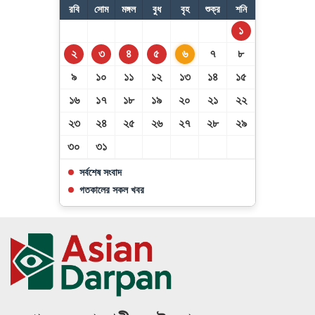
রবি
সোম
মঙ্গল
বুধ
বৃহ
শুক্র
শনি
১
২
৩
৪
৫
৬
৭
৮
৯
১০
১১
১২
১৩
১৪
১৫
১৬
১৭
১৮
১৯
২০
২১
২২
২৩
২৪
২৫
২৬
২৭
২৮
২৯
৩০
৩১
সর্বশেষ সংবাদ
গতকালের সকল খবর