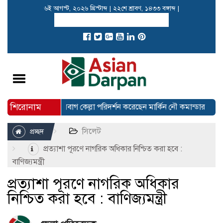
৬ই আগস্ট, ২০২৬ খ্রিস্টাব্দ
|
২২শে শ্রাবণ, ১৪৩৩ বঙ্গাব্দ
|
Toggle
navigation
শিরোনাম
সোনার দাম
লালবাগ কেল্লা পরিদর্শন করেছেন মার্কিন নৌ কমান্ডার
প
সিলেট
প্রচ্ছদ
প্রত্যাশা পূরণে নাগরিক অধিকার নিশ্চিত করা হবে :
বাণিজ্যমন্ত্রী
প্রত্যাশা পূরণে নাগরিক অধিকার
নিশ্চিত করা হবে : বাণিজ্যমন্ত্রী