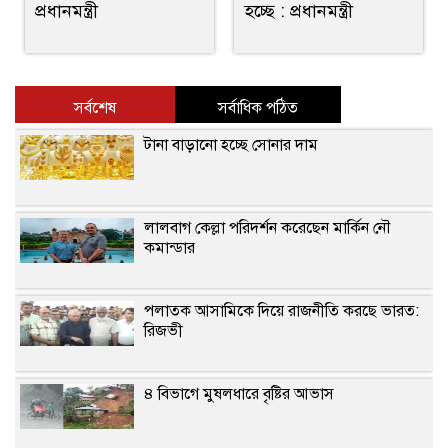
প্রধানমন্ত্রী
হচ্ছে : প্রধানমন্ত্রী
সর্বশেষ
সর্বাধিক পঠিত
টানা বাড়ানো হচ্ছে সোনার দাম
লালবাগ কেল্লা পরিদর্শন করেছেন মার্কিন নৌ
কমান্ডার
পলাতক আসামিকে দিয়ে রাজনীতি করছে ভারত:
রিজভী
৪ বিভাগে মুষলধারে বৃষ্টির আভাস