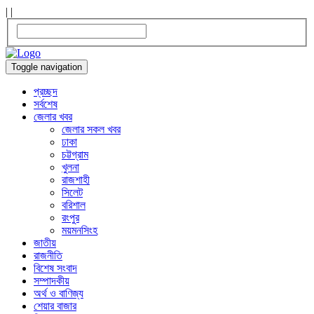
|
|
Toggle navigation
প্রচ্ছদ
সর্বশেষ
জেলার খবর
জেলার সকল খবর
ঢাকা
চট্টগ্রাম
খুলনা
রাজশাহী
সিলেট
বরিশাল
রংপুর
ময়মনসিংহ
জাতীয়
রাজনীতি
বিশেষ সংবাদ
সম্পাদকীয়
অর্থ ও বাণিজ্য
শেয়ার বাজার