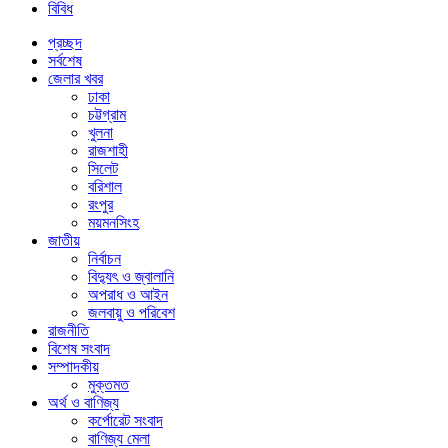
বিবিধ
প্রচ্ছদ
সর্বশেষ
জেলার খবর
ঢাকা
চট্টগ্রাম
খুলনা
রাজশাহী
সিলেট
বরিশাল
রংপুর
ময়মনসিংহ
জাতীয়
নির্বাচন
বিদ্যুৎ ও জ্বালানি
অপরাধ ও আইন
জলবায়ু ও পরিবেশ
রাজনীতি
বিশেষ সংবাদ
সম্পাদকীয়
মুক্তমত
অর্থ ও বাণিজ্য
কর্পোরেট সংবাদ
বাণিজ্য মেলা