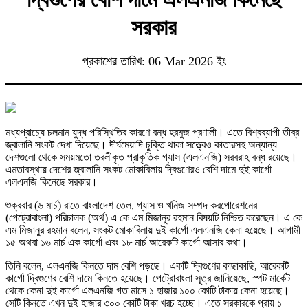
সরকার
প্রকাশের তারিখ: 06 Mar 2026 ইং
মধ্যপ্রাচ্যে চলমান যুদ্ধ পরিস্থিতির কারণে বন্ধ হরমুজ প্রণালী। এতে বিশ্বব্যাপী তীব্র
জ্বালানি সংকট দেখা দিয়েছে। দীর্ঘমেয়াদি চুক্তি থাকা সত্ত্বেও কাতারসহ অন্যান্য
দেশগুলো থেকে সময়মতো তরলীকৃত প্রাকৃতিক গ্যাস (এলএনজি) সরবরাহ বন্ধ রয়েছে।
এমতাবস্থায় দেশের জ্বালানি সংকট মোকাবিলায় দ্বিগুণেরও বেশি দামে দুই কার্গো
এলএনজি কিনেছে সরকার।
শুক্রবার (৬ মার্চ) রাতে বাংলাদেশ তেল, গ্যাস ও খনিজ সম্পদ করপোরেশনের
(পেট্রোবাংলা) পরিচালক (অর্থ) এ কে এম মিজানুর রহমান বিষয়টি নিশ্চিত করেছেন। এ কে
এম মিজানুর রহমান বলেন, সংকট মোকাবিলায় দুই কার্গো এলএনজি কেনা হয়েছে। আগামী
১৫ অথবা ১৬ মার্চ এক কার্গো এবং ১৮ মার্চ আরেকটি কার্গো আসার কথা।
তিনি বলেন, এলএনজি কিনতে দাম বেশি পড়ছে। একটি দ্বিগুণের কাছাকাছি, আরেকটি
কার্গো দ্বিগুণের বেশি দামে কিনতে হয়েছে। পেট্রোবাংলা সূত্র জানিয়েছে, স্পট মার্কেট
থেকে কেনা দুই কার্গো এলএনজি গত মাসে ১ হাজার ১০০ কোটি টাকায় কেনা হয়েছে।
সেটি কিনতে এখন দুই হাজার ৩০০ কোটি টাকা খরচ হচ্ছে। এতে সরকারকে প্রায় ১