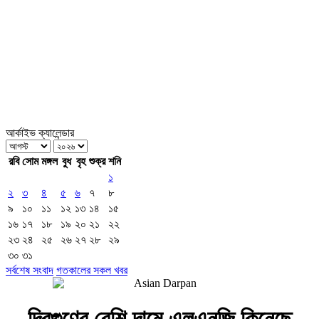
আর্কাইভ ক্যালেন্ডার
রবি
সোম
মঙ্গল
বুধ
বৃহ
শুক্র
শনি
১
২
৩
৪
৫
৬
৭
৮
৯
১০
১১
১২
১৩
১৪
১৫
১৬
১৭
১৮
১৯
২০
২১
২২
২৩
২৪
২৫
২৬
২৭
২৮
২৯
৩০
৩১
সর্বশেষ সংবাদ
গতকালের সকল খবর
দ্বিগুণের বেশি দামে এলএনজি কিনেছে