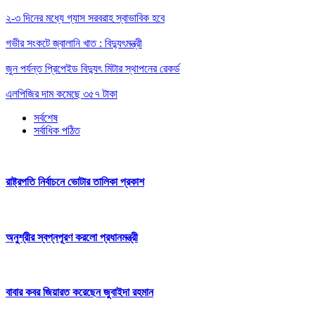
২-৩ দিনের মধ্যে গ্যাস সরবরাহ স্বাভাবিক হবে
গভীর সংকটে জ্বালানি খাত : বিদ্যুৎমন্ত্রী
জুন পর্যন্ত প্রিপেইড বিদ্যুৎ মিটার স্থাপনের রেকর্ড
এলপিজির দাম কমেছে ৩৫৭ টাকা
সর্বশেষ
সর্বাধিক পঠিত
রাষ্ট্রপতি নির্বাচনে ভোটার তালিকা প্রকাশ
অনুশ্রীর স্বপ্নপূরণ করলো প্রধানমন্ত্রী
বাবার কবর জিয়ারত করেছেন জুবাইদা রহমান