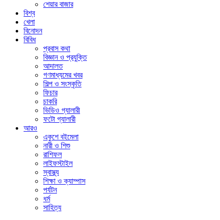
শেয়ার বাজার
বিশ্ব
খেলা
বিনোদন
বিবিধ
প্রবাস কথা
বিজ্ঞান ও প্রযুক্তি
আদালত
গণমাধ্যমের খবর
শিল্প ও সংস্কৃতি
ফিচার
চাকরি
ভিডিও গ্যালারী
ফটো গ্যালারী
আরও
একুশে বইমেলা
নারী ও শিশু
রাশিফল
লাইফস্টাইল
স্বাস্থ্য
শিক্ষা ও ক্যাম্পাস
পর্যটন
ধর্ম
সাহিত্য