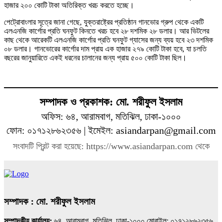
হাজার ২০০ কোটি টাকা অতিরিক্ত খরচ করতে হচ্ছে।
পেট্রোবাংলার সূত্রে জানা গেছে, যুক্তরাষ্ট্রের প্রতিষ্ঠান গানভোর গ্রুপ থেকে একটি
এলএনজি কার্গোর প্রতি ঘনফুট কিনতে খরচ হবে ২৮ দশমিক ২৮ ডলার। আর ভিটলের
কাছ থেকে আরেকটি এলএনজি কার্গোর প্রতি ঘনফুট গ্যাসের জন্য ব্যয় হবে ২৩ দশমিক
০৮ ডলার। গানভোরের কার্গোর দাম প্রায় এক হাজার ২৭৯ কোটি টাকা হবে, যা চলতি
বছরের জানুয়ারিতে একই ধরনের চালানের জন্য প্রায় ৫০০ কোটি টাকা ছিল।
সম্পাদক ও প্রকাশক: মো. শরীফুল ইসলাম
অফিস: ৬৪, আরামবাগ, মতিঝিল, ঢাকা-১০০০
ফোন: ০১৭১২৮৬২৩৫৬ | ইমেইল: asiandarpan@gmail.com
সংবাদটি প্রিন্ট করা হয়েছে: https://www.asiandarpan.com থেকে
সম্পাদক : মো. শরীফুল ইসলাম
সম্পাদকীয় কার্যালয়:
৬৪, আরামবাগ, মতিঝিল, ঢাকা-১০০০ মোবাইল: ০১৭১২৮৬২৩৫৬