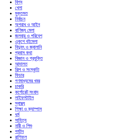
বিশ্ব
খেলা
মুক্তমত
নির্বাচন
অপরাধ ও আইন
বাণিজ্য মেলা
জলবায়ু ও পরিবেশ
একুশে বইমেলা
বিদ্যুৎ ও জ্বালানি
প্রবাস কথা
বিজ্ঞান ও প্রযুক্তি
আদালত
শিল্প ও সংস্কৃতি
ফিচার
গণমাধ্যমের খবর
চাকরি
কর্পোরেট সংবাদ
লাইফস্টাইল
স্বাস্থ্য
শিক্ষা ও ক্যাম্পাস
ধর্ম
সাহিত্য
নারী ও শিশু
পর্যটন
রাশিফল