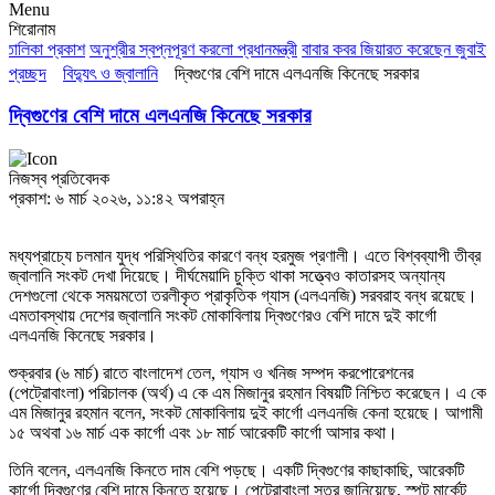
Menu
শিরোনাম
তালিকা প্রকাশ
অনুশ্রীর স্বপ্নপূরণ করলো প্রধানমন্ত্রী
বাবার কবর জিয়ারত করেছেন জুবাইদা র
প্রচ্ছদ
বিদ্যুৎ ও জ্বালানি
দ্বিগুণের বেশি দামে এলএনজি কিনেছে সরকার
দ্বিগুণের বেশি দামে এলএনজি কিনেছে সরকার
নিজস্ব প্রতিবেদক
প্রকাশ: ৬ মার্চ ২০২৬, ১১:৪২ অপরাহ্ন
মধ্যপ্রাচ্যে চলমান যুদ্ধ পরিস্থিতির কারণে বন্ধ হরমুজ প্রণালী। এতে বিশ্বব্যাপী তীব্র
জ্বালানি সংকট দেখা দিয়েছে। দীর্ঘমেয়াদি চুক্তি থাকা সত্ত্বেও কাতারসহ অন্যান্য
দেশগুলো থেকে সময়মতো তরলীকৃত প্রাকৃতিক গ্যাস (এলএনজি) সরবরাহ বন্ধ রয়েছে।
এমতাবস্থায় দেশের জ্বালানি সংকট মোকাবিলায় দ্বিগুণেরও বেশি দামে দুই কার্গো
এলএনজি কিনেছে সরকার।
শুক্রবার (৬ মার্চ) রাতে বাংলাদেশ তেল, গ্যাস ও খনিজ সম্পদ করপোরেশনের
(পেট্রোবাংলা) পরিচালক (অর্থ) এ কে এম মিজানুর রহমান বিষয়টি নিশ্চিত করেছেন। এ কে
এম মিজানুর রহমান বলেন, সংকট মোকাবিলায় দুই কার্গো এলএনজি কেনা হয়েছে। আগামী
১৫ অথবা ১৬ মার্চ এক কার্গো এবং ১৮ মার্চ আরেকটি কার্গো আসার কথা।
তিনি বলেন, এলএনজি কিনতে দাম বেশি পড়ছে। একটি দ্বিগুণের কাছাকাছি, আরেকটি
কার্গো দ্বিগুণের বেশি দামে কিনতে হয়েছে। পেট্রোবাংলা সূত্র জানিয়েছে, স্পট মার্কেট