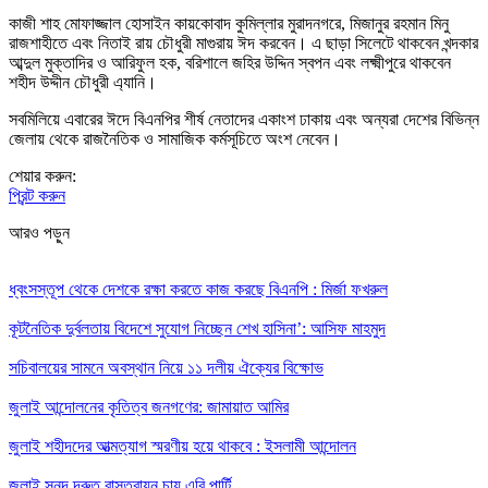
কাজী শাহ মোফাজ্জাল হোসাইন কায়কোবাদ কুমিল্লার মুরাদনগরে, মিজানুর রহমান মিনু
রাজশাহীতে এবং নিতাই রায় চৌধুরী মাগুরায় ঈদ করবেন। এ ছাড়া সিলেটে থাকবেন খন্দকার
আব্দুল মুক্তাদির ও আরিফুল হক, বরিশালে জহির উদ্দিন স্বপন এবং লক্ষ্মীপুরে থাকবেন
শহীদ উদ্দীন চৌধুরী এ্যানি।
সবমিলিয়ে এবারের ঈদে বিএনপির শীর্ষ নেতাদের একাংশ ঢাকায় এবং অন্যরা দেশের বিভিন্ন
জেলায় থেকে রাজনৈতিক ও সামাজিক কর্মসূচিতে অংশ নেবেন।
শেয়ার করুন:
প্রিন্ট করুন
আরও পড়ুন
ধ্বংসস্তূপ থেকে দেশকে রক্ষা করতে কাজ করছে বিএনপি : মির্জা ফখরুল
কূটনৈতিক দুর্বলতায় বিদেশে সুযোগ নিচ্ছেন শেখ হাসিনা’: আসিফ মাহমুদ
সচিবালয়ের সামনে অবস্থান নিয়ে ১১ দলীয় ঐক্যের বিক্ষোভ
জুলাই আন্দোলনের কৃতিত্ব জনগণের: জামায়াত আমির
জুলাই শহীদদের আত্মত্যাগ স্মরণীয় হয়ে থাকবে : ইসলামী আন্দোলন
জুলাই সনদ দ্রুত বাস্তবায়ন চায় এবি পার্টি