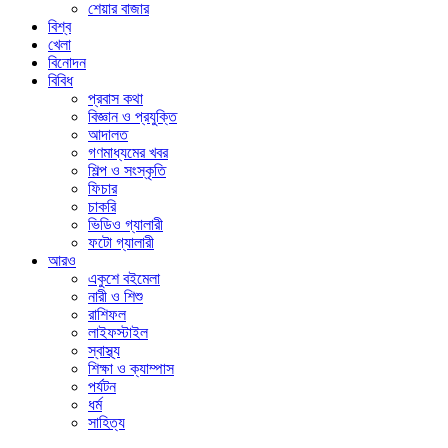
শেয়ার বাজার
বিশ্ব
খেলা
বিনোদন
বিবিধ
প্রবাস কথা
বিজ্ঞান ও প্রযুক্তি
আদালত
গণমাধ্যমের খবর
শিল্প ও সংস্কৃতি
ফিচার
চাকরি
ভিডিও গ্যালারী
ফটো গ্যালারী
আরও
একুশে বইমেলা
নারী ও শিশু
রাশিফল
লাইফস্টাইল
স্বাস্থ্য
শিক্ষা ও ক্যাম্পাস
পর্যটন
ধর্ম
সাহিত্য