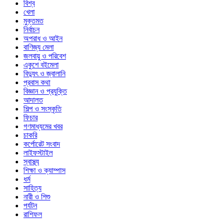
বিশ্ব
খেলা
মুক্তমত
নির্বাচন
অপরাধ ও আইন
বাণিজ্য মেলা
জলবায়ু ও পরিবেশ
একুশে বইমেলা
বিদ্যুৎ ও জ্বালানি
প্রবাস কথা
বিজ্ঞান ও প্রযুক্তি
আদালত
শিল্প ও সংস্কৃতি
ফিচার
গণমাধ্যমের খবর
চাকরি
কর্পোরেট সংবাদ
লাইফস্টাইল
স্বাস্থ্য
শিক্ষা ও ক্যাম্পাস
ধর্ম
সাহিত্য
নারী ও শিশু
পর্যটন
রাশিফল