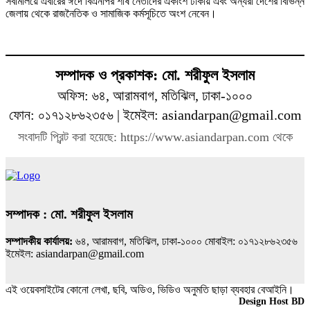
সবমিলিয়ে এবারের ঈদে বিএনপির শীর্ষ নেতাদের একাংশ ঢাকায় এবং অন্যরা দেশের বিভিন্ন
জেলায় থেকে রাজনৈতিক ও সামাজিক কর্মসূচিতে অংশ নেবেন।
সম্পাদক ও প্রকাশক: মো. শরীফুল ইসলাম
অফিস: ৬৪, আরামবাগ, মতিঝিল, ঢাকা-১০০০
ফোন: ০১৭১২৮৬২৩৫৬ | ইমেইল: asiandarpan@gmail.com
সংবাদটি প্রিন্ট করা হয়েছে: https://www.asiandarpan.com থেকে
সম্পাদক : মো. শরীফুল ইসলাম
সম্পাদকীয় কার্যালয়:
৬৪, আরামবাগ, মতিঝিল, ঢাকা-১০০০ মোবাইল: ০১৭১২৮৬২৩৫৬
ইমেইল: asiandarpan@gmail.com
এই ওয়েবসাইটের কোনো লেখা, ছবি, অডিও, ভিডিও অনুমতি ছাড়া ব্যবহার বেআইনি।
Design & Developed BY
Design Host BD