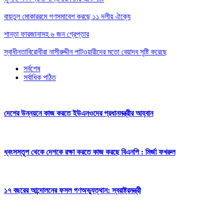
বায়তুল মোকাররমে গণসমাবেশ করছে ১১ দলীয় ঐক্যে
শান্তা ফারজানাসহ ৬ জন গ্রেপ্তার
স্বাধীনতাবিরোধীরা নাসীরুদ্দীন পাটওয়ারীদের মতো বেয়াদব সৃষ্টি করেছে
সর্বশেষ
সর্বাধিক পঠিত
দেশের উন্নয়নে কাজ করতে ইউএনওদের প্রধানমন্ত্রীর আহ্বান
ধ্বংসস্তূপ থেকে দেশকে রক্ষা করতে কাজ করছে বিএনপি : মির্জা ফখরুল
১৭ বছরের আন্দোলনের ফসল গণঅভ্যুত্থান: স্বরাষ্ট্রমন্ত্রী