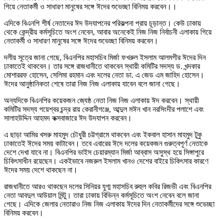
গিয়ে নেতাকর্মী ও সাধারণ মানুষের সঙ্গে ঈদের শুভেচ্ছা বিনিময় করবেন।।
এদিকে বিএনপি শীর্ষ নেতাদের ঈদ উদযাপনের পরিকল্পনা প্রায় চূড়ান্ত। কেউ ঢাকায়
থেকে কেন্দ্রীয় কর্মসূচিতে অংশ নেবেন, আবার অনেকেই নিজ নিজ নির্বাচনী এলাকায় গিয়ে
নেতাকর্মী ও সাধারণ মানুষের সঙ্গে ঈদের শুভেচ্ছা বিনিময় করবেন।
দলীয় সূত্রে জানা গেছে, বিএনপির মহাসচিব মির্জা ফখরুল ইসলাম আলমগীর ঈদের দিন
ঢাকাতেই থাকবেন। তার সঙ্গে রাজধানীতে থাকবেন স্থায়ী কমিটির সদস্য ড. খন্দকার
মোশাররফ হোসেন, সেলিমা রহমান এবং দলের নেতা ডা. এ জেড এম জাহিদ হোসেন।
ঈদের আনুষ্ঠানিকতা শেষে তারা নিজ নিজ এলাকায় যাবেন বলে জানা গেছে।
অন্যদিকে বিএনপির কয়েকজন জ্যেষ্ঠ নেতা নিজ নিজ এলাকায় ঈদ করবেন। স্থায়ী
কমিটির সদস্য গয়েশ্বর চন্দ্র রায় কেরানীগঞ্জে, আব্দুল মঈন খান নরসিংদীর পলাশে এবং
সালাহউদ্দিন আহমদ কক্সবাজারে ঈদ উদযাপন করবেন।
এ ছাড়া আমির খসরু মাহমুদ চৌধুরী চট্টগ্রামে থাকবেন এবং ইকবাল হাসান মাহমুদ টুকু
ঢাকাতেই ঈদের সময় কাটাবেন। তবে এবারের ঈদে দলের কয়েকজন গুরুত্বপূর্ণ নেতাকে
দেশে দেখা যাবে না। বিএনপির ভাইস চেয়ারম্যান মির্জা আব্বাস অসুস্থ হয়ে সিঙ্গাপুরে
চিকিৎসাধীন রয়েছেন। একইভাবে নজরুল ইসলাম খানও দেশের বাইরে চিকিৎসার কারণে
ঈদের সময় দেশে থাকছেন না।
রাজধানীতে আরও থাকছেন দলের সিনিয়র যুগ্ম মহাসচিব রুহুল কবির রিজভী এবং বিএনপির
নেতা আবদুল আউয়াল মিন্টু। তারা ঢাকায় বিভিন্ন কর্মসূচিতে অংশ নেবেন বলে জানা
গেছে। এদিকে জেলার নেতারাও নিজ নিজ এলাকায় ঈদের দিন নেতাকর্মীদের সঙ্গে শুভেচ্ছা
বিনিময় করবেন।