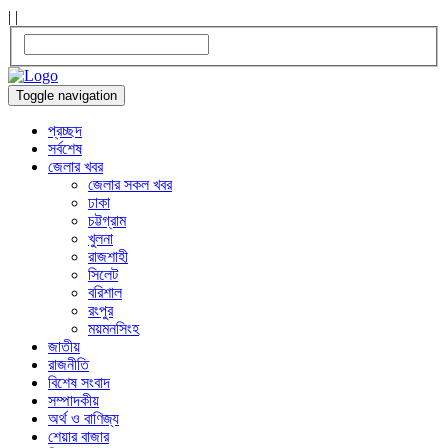
|
|
Toggle navigation
প্রচ্ছদ
সর্বশেষ
জেলার খবর
জেলার সকল খবর
ঢাকা
চট্টগ্রাম
খুলনা
রাজশাহী
সিলেট
বরিশাল
রংপুর
ময়মনসিংহ
জাতীয়
রাজনীতি
বিশেষ সংবাদ
সম্পাদকীয়
অর্থ ও বাণিজ্য
শেয়ার বাজার