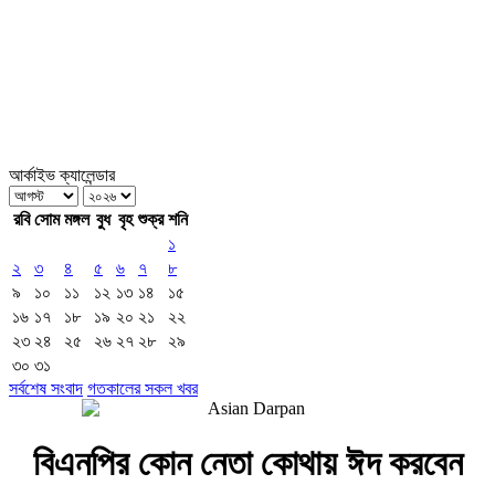
আর্কাইভ ক্যালেন্ডার
রবি
সোম
মঙ্গল
বুধ
বৃহ
শুক্র
শনি
১
২
৩
৪
৫
৬
৭
৮
৯
১০
১১
১২
১৩
১৪
১৫
১৬
১৭
১৮
১৯
২০
২১
২২
২৩
২৪
২৫
২৬
২৭
২৮
২৯
৩০
৩১
সর্বশেষ সংবাদ
গতকালের সকল খবর
বিএনপির কোন নেতা কোথায় ঈদ করবেন