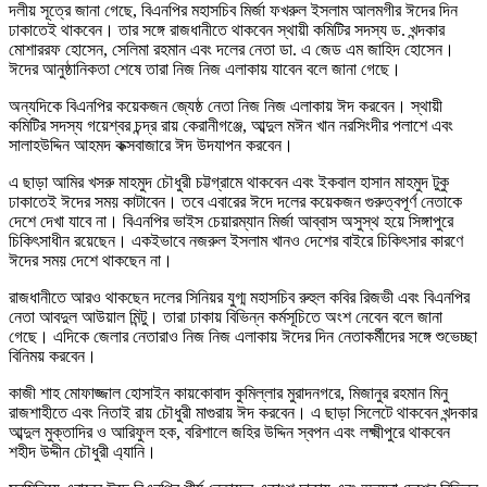
দলীয় সূত্রে জানা গেছে, বিএনপির মহাসচিব মির্জা ফখরুল ইসলাম আলমগীর ঈদের দিন
ঢাকাতেই থাকবেন। তার সঙ্গে রাজধানীতে থাকবেন স্থায়ী কমিটির সদস্য ড. খন্দকার
মোশাররফ হোসেন, সেলিমা রহমান এবং দলের নেতা ডা. এ জেড এম জাহিদ হোসেন।
ঈদের আনুষ্ঠানিকতা শেষে তারা নিজ নিজ এলাকায় যাবেন বলে জানা গেছে।
অন্যদিকে বিএনপির কয়েকজন জ্যেষ্ঠ নেতা নিজ নিজ এলাকায় ঈদ করবেন। স্থায়ী
কমিটির সদস্য গয়েশ্বর চন্দ্র রায় কেরানীগঞ্জে, আব্দুল মঈন খান নরসিংদীর পলাশে এবং
সালাহউদ্দিন আহমদ কক্সবাজারে ঈদ উদযাপন করবেন।
এ ছাড়া আমির খসরু মাহমুদ চৌধুরী চট্টগ্রামে থাকবেন এবং ইকবাল হাসান মাহমুদ টুকু
ঢাকাতেই ঈদের সময় কাটাবেন। তবে এবারের ঈদে দলের কয়েকজন গুরুত্বপূর্ণ নেতাকে
দেশে দেখা যাবে না। বিএনপির ভাইস চেয়ারম্যান মির্জা আব্বাস অসুস্থ হয়ে সিঙ্গাপুরে
চিকিৎসাধীন রয়েছেন। একইভাবে নজরুল ইসলাম খানও দেশের বাইরে চিকিৎসার কারণে
ঈদের সময় দেশে থাকছেন না।
রাজধানীতে আরও থাকছেন দলের সিনিয়র যুগ্ম মহাসচিব রুহুল কবির রিজভী এবং বিএনপির
নেতা আবদুল আউয়াল মিন্টু। তারা ঢাকায় বিভিন্ন কর্মসূচিতে অংশ নেবেন বলে জানা
গেছে। এদিকে জেলার নেতারাও নিজ নিজ এলাকায় ঈদের দিন নেতাকর্মীদের সঙ্গে শুভেচ্ছা
বিনিময় করবেন।
কাজী শাহ মোফাজ্জাল হোসাইন কায়কোবাদ কুমিল্লার মুরাদনগরে, মিজানুর রহমান মিনু
রাজশাহীতে এবং নিতাই রায় চৌধুরী মাগুরায় ঈদ করবেন। এ ছাড়া সিলেটে থাকবেন খন্দকার
আব্দুল মুক্তাদির ও আরিফুল হক, বরিশালে জহির উদ্দিন স্বপন এবং লক্ষ্মীপুরে থাকবেন
শহীদ উদ্দীন চৌধুরী এ্যানি।