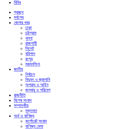
বিবিধ
প্রচ্ছদ
সর্বশেষ
জেলার খবর
ঢাকা
চট্টগ্রাম
খুলনা
রাজশাহী
সিলেট
বরিশাল
রংপুর
ময়মনসিংহ
জাতীয়
নির্বাচন
বিদ্যুৎ ও জ্বালানি
অপরাধ ও আইন
জলবায়ু ও পরিবেশ
রাজনীতি
বিশেষ সংবাদ
সম্পাদকীয়
মুক্তমত
অর্থ ও বাণিজ্য
কর্পোরেট সংবাদ
বাণিজ্য মেলা