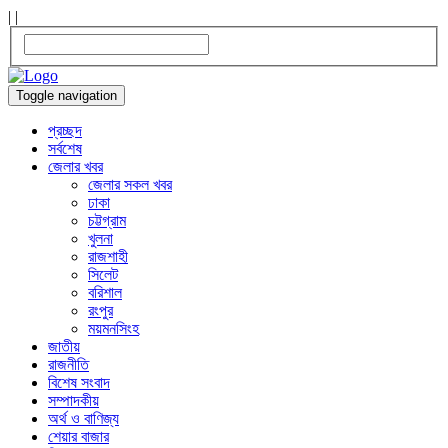
|
|
Toggle navigation
প্রচ্ছদ
সর্বশেষ
জেলার খবর
জেলার সকল খবর
ঢাকা
চট্টগ্রাম
খুলনা
রাজশাহী
সিলেট
বরিশাল
রংপুর
ময়মনসিংহ
জাতীয়
রাজনীতি
বিশেষ সংবাদ
সম্পাদকীয়
অর্থ ও বাণিজ্য
শেয়ার বাজার