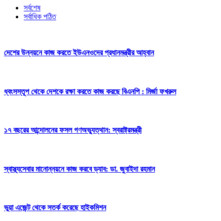
সর্বশেষ
সর্বাধিক পঠিত
দেশের উন্নয়নে কাজ করতে ইউএনওদের প্রধানমন্ত্রীর আহ্বান
ধ্বংসস্তূপ থেকে দেশকে রক্ষা করতে কাজ করছে বিএনপি : মির্জা ফখরুল
১৭ বছরের আন্দোলনের ফসল গণঅভ্যুত্থান: স্বরাষ্ট্রমন্ত্রী
স্বাস্থ্যসেবার মানোন্নয়নে কাজ করবে ড্যাব: ডা. জুবাইদা রহমান
ভুয়া এজেন্ট থেকে সতর্ক করেছে হাইকমিশন