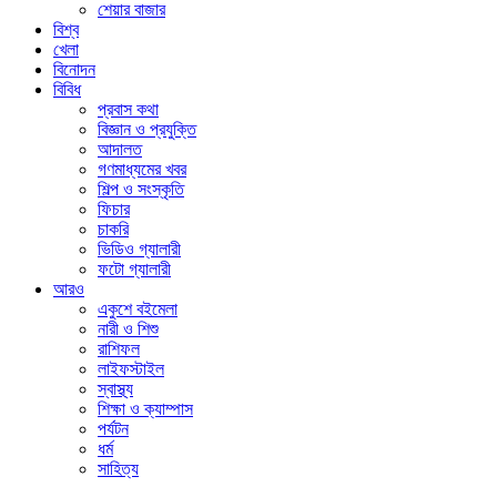
শেয়ার বাজার
বিশ্ব
খেলা
বিনোদন
বিবিধ
প্রবাস কথা
বিজ্ঞান ও প্রযুক্তি
আদালত
গণমাধ্যমের খবর
শিল্প ও সংস্কৃতি
ফিচার
চাকরি
ভিডিও গ্যালারী
ফটো গ্যালারী
আরও
একুশে বইমেলা
নারী ও শিশু
রাশিফল
লাইফস্টাইল
স্বাস্থ্য
শিক্ষা ও ক্যাম্পাস
পর্যটন
ধর্ম
সাহিত্য