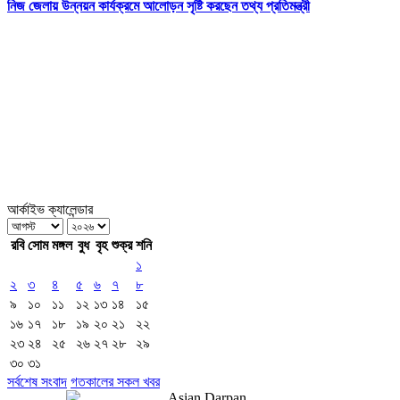
নিজ জেলায় উন্নয়ন কার্যক্রমে আলোড়ন সৃষ্টি করছেন তথ্য প্রতিমন্ত্রী
আর্কাইভ ক্যালেন্ডার
রবি
সোম
মঙ্গল
বুধ
বৃহ
শুক্র
শনি
১
২
৩
৪
৫
৬
৭
৮
৯
১০
১১
১২
১৩
১৪
১৫
১৬
১৭
১৮
১৯
২০
২১
২২
২৩
২৪
২৫
২৬
২৭
২৮
২৯
৩০
৩১
সর্বশেষ সংবাদ
গতকালের সকল খবর