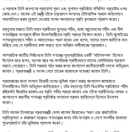
এ প্রসঙ্গে তিনি জনগণের প্রত্যাশা পূরণ এবং সুশাসন প্রতিষ্ঠায় সম্মিলিত প্রচেষ্টার ওপর
জোর দেন। সাবেক এই মন্ত্রী তাঁকে ত্রয়োদশ সংসদের ঐতিহাসিক প্রথম অধিবেশনে
সভাপতিত্ব করার সুযোগ দেওয়ায় সংসদ সদস্যদের প্রতি কৃতজ্ঞতা প্রকাশ করেন।
বক্তৃতার শুরুতে তিনি মহান স্বাধীনতা যুদ্ধের শহীদ, ভাষা আন্দোলনের শহীদ এবং দীর্ঘ
গণতান্ত্রিক সংগ্রামে জীবন উৎসর্গকারীদের প্রতি শ্রদ্ধা নিবেদন করেন। তিনি জুলাইয়ের
গণঅভ্যুত্থানে শহীদ ও আহতদেরও স্মরণ করেন এবং বলেন, তাদের ত্যাগ জাতিকে মনে
করিয়ে দেয় যে স্বাধীনতা রক্ষা করতে হলে অবিরাম অঙ্গীকারের প্রয়োজন।
সাম্প্রতিক জাতীয় নির্বাচনকে তিনি গণতন্ত্র পুনঃপ্রতিষ্ঠার একটি ‘মাইলফলক’ হিসেবে
উল্লেখ করে বলেন, অনেক বছর পর নাগরিকরা স্বাধীনভাবে তাদের ভোটাধিকার প্রয়োগ
করতে পেরেছেন। তিনি সরকার গঠন করার জন্য বাংলাদেশ জাতীয়তাবাদী দলকে অভিনন্দন
জানান। প্রধানমন্ত্রী ও সংসদ নেতা তারেক রহমানকে শুভেচ্ছা জানান তিনি।
প্রথমবারের মতো সংসদে বিরোধী দলের ভূমিকা গ্রহণ করায় বাংলাদেশ জামায়াতে
ইসলামীকেও তিনি অভিনন্দন জানিয়েছেন। তাঁর বক্তব্যে তিনি বিএনপির প্রতিষ্ঠাতা শহীদ
রাষ্ট্রপতি জিয়াউর রহমান-এর প্রতি গভীর শ্রদ্ধা জানান এবং তাঁকে স্বাধীনতার ঘোষক ও
বাংলাদেশে বহুদলীয় গণতন্ত্র প্রতিষ্ঠার অন্যতম প্রধান ব্যক্তিত্ব হিসেবে উল্লেখ
করেন।
তিনি সাবেক তিনবারের প্রধানমন্ত্রী বেগম খালেদা জিয়াকেও স্মরণ এবং রাজনৈতিক
প্রতিকূলতা ও কারাবরণ সত্ত্বেও গণতন্ত্রের জন্য তাঁর সংগ্রাম ও দেশে সংসদীয় ব্যবস্থা
পুনঃপ্রবর্তনে তাঁর ভূমিকার প্রশংসা করেন।