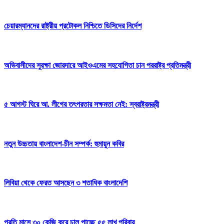
চেয়ারম্যানদের রাষ্ট্রীয় প্রটোকল নিশ্চিতে ডিসিদের নির্দেশ
অভিবাসীদের সুরক্ষা জোরদারে আইওএমের সহযোগিতা চান পররাষ্ট্র প্রতিমন্ত্রী
৫ আগস্ট ঘিরে আ. লীগের তৎপরতার সক্ষমতা নেই: স্বরাষ্ট্রমন্ত্রী
নতুন উচ্চতায় বাংলাদেশ-চীন সম্পর্ক: হুমায়ুন কবির
লিবিয়া থেকে ফেরত আসছেন ৩ শতাধিক বাংলাদেশি
প্রতি মাসে ৩০ কেজি করে চাল পাচ্ছে ৫৫ লাখ পরিবার