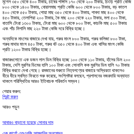
মৃগেল ৩৫০ থেকে ৪০০ টাকায়, চাষের পাঙ্গাস ১৭০ থেকে ২০০ টাকায়, চিংড়ি প্রতি কেজি
৮০০ থেকে ১৪০০ টাকায়, বোয়ালমাছ প্রতি কেজি ৬০০ থেকে ৮০০ টাকায়, বড় কাতল
৪০০ থেকে ৫৫০ টাকায়, পোয়া মাছ ৩৫০ থেকে ৪০০ টাকায়, পাবদা মাছ ৪০০ থেকে
৪৫০ টাকায়, তেলাপিয়া ২০০ টাকায়, কৈ মাছ ২০০ থেকে ২২০ টাকায়, মলা ৫০০ টাকা,
বাতাসি টেংরা ১৩০০ টাকায়, টেংরা মাছ ৬০০ থেকে ৮০০ টাকা, কাচকি মাছ ৫০০ টাকায়
এবং পাঁচ মিশালি মাছ ২২০ টাকা কেজি দরে বিক্রি হচ্ছে।
অন্যদিকে মাংসের বাজারে দেখা যায়, গরুর মাংস ৮০০ টাকায়, গরুর কলিজা ৮০০ টাকা,
গরুর মাথার মাংস ৪৫০ টাকা, গরুর বট ৩৫০ থেকে ৪০০ টাকা এবং খাসির মাংস কেজি
প্রতি ১২০০ টাকায় বিক্রি হচ্ছে।
বাজারগুলোতে এক ডজন লাল ডিম বিক্রি হচ্ছে ১০০ থেকে ১১০ টাকায়, হাঁসের ডিম ২০০
টাকায়, দেশি মুরগির ডিমের হালি ১০০ টাকা এবং সোনালি কক মুরগির ডিম হালি ৭০ টাকায়
বিক্রি করতে দেখা গেছে। রমজানের শুরুতে নিত্যপণ্যের বাজারে অস্থিরতা থাকলেও
ধীরে ধীরে স্বস্তি ফিরতে শুরু করেছে, সংশ্লিষ্টরা বলছেন, প্রশাসনের নজরদারি অব্যাহত
থাকলে পরিস্থিতির আরও ইতিবাচক পরিবর্তন সম্ভব।
শেয়ার করুন:
প্রিন্ট করুন
আরও পড়ুন
আবারও বাড়ানো হয়েছে সোনার দাম
এক কার্গো এলএনজি আমদানির অনুমোদন