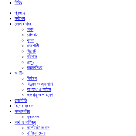
বিবিধ
প্রচ্ছদ
সর্বশেষ
জেলার খবর
ঢাকা
চট্টগ্রাম
খুলনা
রাজশাহী
সিলেট
বরিশাল
রংপুর
ময়মনসিংহ
জাতীয়
নির্বাচন
বিদ্যুৎ ও জ্বালানি
অপরাধ ও আইন
জলবায়ু ও পরিবেশ
রাজনীতি
বিশেষ সংবাদ
সম্পাদকীয়
মুক্তমত
অর্থ ও বাণিজ্য
কর্পোরেট সংবাদ
বাণিজ্য মেলা