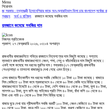
Menu
শিরোনাম
সরকার : তথ্যমন্ত্রী
ইন্দোনেশিয়ার কাছে অন-অ্যারাইভাল ভিসা চায় বাংলাদেশ
সর্বোচ্চ রাজ
প্রচ্ছদ
অর্থ ও বাণিজ্য
রমজানে কমেছে সবজির দাম
রমজানে কমেছে সবজির দাম
নিজস্ব প্রতিবেদক
প্রকাশ: ২৭ ফেব্রুয়ারি ২০২৬, ০৩:০৪ অপরাহ্ন
রাজধানীর বাজারগুলিতে পবিত্র রমজানে নিত্যপণ্যের দাম কিছুটা কমেছে। সপ্তাহ
ব্যবধানে রাজধানীর বাজারগুলোতে বেগুন, শসা, লেবু ও কাঁচামরিচের দাম কিছুটা কমেছে।
একই সঙ্গে কমেছে সব ধরনের মুরগির দাম। শুক্রবার (২৭ ফেব্রুয়ারি) রাজধানীর
শেওড়াপাড়া ও তালতলা বাজারঘুরে দেখা গেছে এমন চিত্র।
এসব বাজারে শীতকালীন সব ধরনের সবজি কেজিতে ১০ টাকা ২০ টাকা কমেছে। বাজারে
সিম কেজিতে ২০ টাকা কমে প্রকারভেদে ৪০ থেকে ৬০ টাকা কেজি দরে বিক্রি হচ্ছে।
বাজারগুলোতে টমেটো ৪০ থেকে ৫০ টাকা, দেশি গাজর ৪০ থেকে ৫০ টাকা, মূলা ৪০ টাকা,
সালগম ৬০ টাকা, ফুল কপি বড় সাইজের প্রতি পিস ৪০ টাকা, বাঁধা কপি ৩০ থেকে ৪০
টাকা এবং লাউ ৫০ থেকে ৮০ টাকা পিস বিক্রি হচ্ছে।
বাজার ঘুরে দেখা যায় গ্রীষ্মকালীন সবজি বরবটি ১০০ টাকা, বেগুন কেজিতে ৪০ টাকা কমে
৮০ থেকে ১০০ টাকা, কচুর লতি ১০০ থেকে ১২০ টাকা, করলা কেজিতে ৪০ টাকা কমে