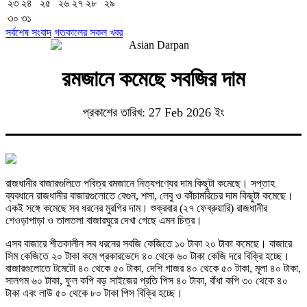
২৩
২৪
২৫
২৬
২৭
২৮
২৯
৩০
৩১
সর্বশেষ সংবাদ
গতকালের সকল খবর
রমজানে কমেছে সবজির দাম
প্রকাশের তারিখ: 27 Feb 2026 ইং
রাজধানীর বাজারগুলিতে পবিত্র রমজানে নিত্যপণ্যের দাম কিছুটা কমেছে। সপ্তাহ
ব্যবধানে রাজধানীর বাজারগুলোতে বেগুন, শসা, লেবু ও কাঁচামরিচের দাম কিছুটা কমেছে।
একই সঙ্গে কমেছে সব ধরনের মুরগির দাম। শুক্রবার (২৭ ফেব্রুয়ারি) রাজধানীর
শেওড়াপাড়া ও তালতলা বাজারঘুরে দেখা গেছে এমন চিত্র।
এসব বাজারে শীতকালীন সব ধরনের সবজি কেজিতে ১০ টাকা ২০ টাকা কমেছে। বাজারে
সিম কেজিতে ২০ টাকা কমে প্রকারভেদে ৪০ থেকে ৬০ টাকা কেজি দরে বিক্রি হচ্ছে।
বাজারগুলোতে টমেটো ৪০ থেকে ৫০ টাকা, দেশি গাজর ৪০ থেকে ৫০ টাকা, মূলা ৪০ টাকা,
সালগম ৬০ টাকা, ফুল কপি বড় সাইজের প্রতি পিস ৪০ টাকা, বাঁধা কপি ৩০ থেকে ৪০
টাকা এবং লাউ ৫০ থেকে ৮০ টাকা পিস বিক্রি হচ্ছে।