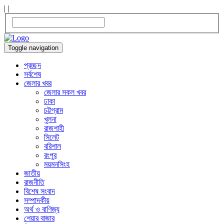
|
|
Toggle navigation
প্রচ্ছদ
সর্বশেষ
জেলার খবর
জেলার সকল খবর
ঢাকা
চট্টগ্রাম
খুলনা
রাজশাহী
সিলেট
বরিশাল
রংপুর
ময়মনসিংহ
জাতীয়
রাজনীতি
বিশেষ সংবাদ
সম্পাদকীয়
অর্থ ও বাণিজ্য
শেয়ার বাজার