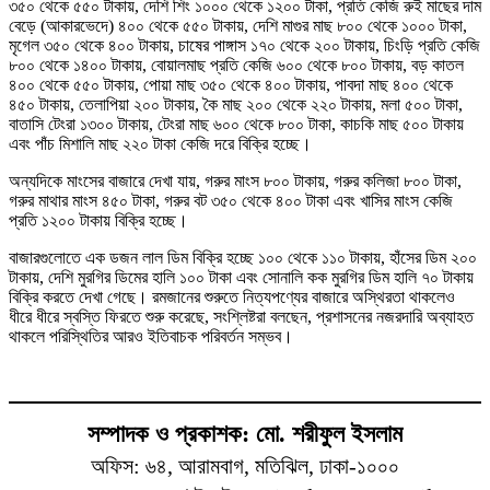
৩৫০ থেকে ৫৫০ টাকায়, দেশি শিং ১০০০ থেকে ১২০০ টাকা, প্রতি কেজি রুই মাছের দাম
বেড়ে (আকারভেদে) ৪০০ থেকে ৫৫০ টাকায়, দেশি মাগুর মাছ ৮০০ থেকে ১০০০ টাকা,
মৃগেল ৩৫০ থেকে ৪০০ টাকায়, চাষের পাঙ্গাস ১৭০ থেকে ২০০ টাকায়, চিংড়ি প্রতি কেজি
৮০০ থেকে ১৪০০ টাকায়, বোয়ালমাছ প্রতি কেজি ৬০০ থেকে ৮০০ টাকায়, বড় কাতল
৪০০ থেকে ৫৫০ টাকায়, পোয়া মাছ ৩৫০ থেকে ৪০০ টাকায়, পাবদা মাছ ৪০০ থেকে
৪৫০ টাকায়, তেলাপিয়া ২০০ টাকায়, কৈ মাছ ২০০ থেকে ২২০ টাকায়, মলা ৫০০ টাকা,
বাতাসি টেংরা ১৩০০ টাকায়, টেংরা মাছ ৬০০ থেকে ৮০০ টাকা, কাচকি মাছ ৫০০ টাকায়
এবং পাঁচ মিশালি মাছ ২২০ টাকা কেজি দরে বিক্রি হচ্ছে।
অন্যদিকে মাংসের বাজারে দেখা যায়, গরুর মাংস ৮০০ টাকায়, গরুর কলিজা ৮০০ টাকা,
গরুর মাথার মাংস ৪৫০ টাকা, গরুর বট ৩৫০ থেকে ৪০০ টাকা এবং খাসির মাংস কেজি
প্রতি ১২০০ টাকায় বিক্রি হচ্ছে।
বাজারগুলোতে এক ডজন লাল ডিম বিক্রি হচ্ছে ১০০ থেকে ১১০ টাকায়, হাঁসের ডিম ২০০
টাকায়, দেশি মুরগির ডিমের হালি ১০০ টাকা এবং সোনালি কক মুরগির ডিম হালি ৭০ টাকায়
বিক্রি করতে দেখা গেছে। রমজানের শুরুতে নিত্যপণ্যের বাজারে অস্থিরতা থাকলেও
ধীরে ধীরে স্বস্তি ফিরতে শুরু করেছে, সংশ্লিষ্টরা বলছেন, প্রশাসনের নজরদারি অব্যাহত
থাকলে পরিস্থিতির আরও ইতিবাচক পরিবর্তন সম্ভব।
সম্পাদক ও প্রকাশক: মো. শরীফুল ইসলাম
অফিস: ৬৪, আরামবাগ, মতিঝিল, ঢাকা-১০০০