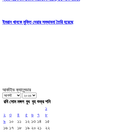
ইমরান খানকে মুক্তি দেয়ার সম্ভাবনা তৈরি হয়েছে
আর্কাইভ ক্যালেন্ডার
রবি
সোম
মঙ্গল
বুধ
বৃহ
শুক্র
শনি
১
২
৩
৪
৫
৬
৭
৮
৯
১০
১১
১২
১৩
১৪
১৫
১৬
১৭
১৮
১৯
২০
২১
২২