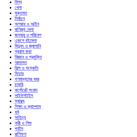
বিশ্ব
খেলা
মুক্তমত
নির্বাচন
অপরাধ ও আইন
বাণিজ্য মেলা
জলবায়ু ও পরিবেশ
একুশে বইমেলা
বিদ্যুৎ ও জ্বালানি
প্রবাস কথা
বিজ্ঞান ও প্রযুক্তি
আদালত
শিল্প ও সংস্কৃতি
ফিচার
গণমাধ্যমের খবর
চাকরি
কর্পোরেট সংবাদ
লাইফস্টাইল
স্বাস্থ্য
শিক্ষা ও ক্যাম্পাস
ধর্ম
সাহিত্য
নারী ও শিশু
পর্যটন
রাশিফল