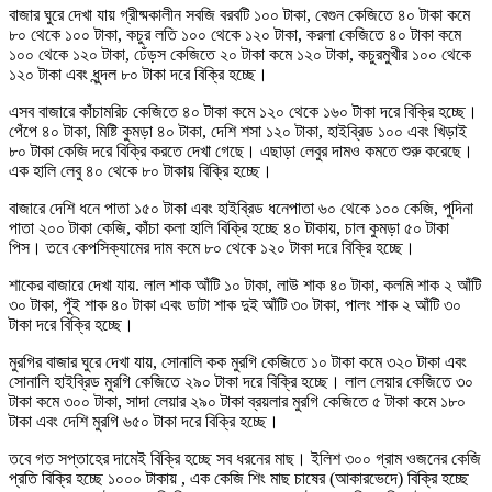
বাজার ঘুরে দেখা যায় গ্রীষ্মকালীন সবজি বরবটি ১০০ টাকা, বেগুন কেজিতে ৪০ টাকা কমে
৮০ থেকে ১০০ টাকা, কচুর লতি ১০০ থেকে ১২০ টাকা, করলা কেজিতে ৪০ টাকা কমে
১০০ থেকে ১২০ টাকা, ঢেঁড়স কেজিতে ২০ টাকা কমে ১২০ টাকা, কচুরমুখীর ১০০ থেকে
১২০ টাকা এবং ধুন্দল ৮০ টাকা দরে বিক্রি হচ্ছে।
এসব বাজারে কাঁচামরিচ কেজিতে ৪০ টাকা কমে ১২০ থেকে ১৬০ টাকা দরে বিক্রি হচ্ছে।
পেঁপে ৪০ টাকা, মিষ্টি কুমড়া ৪০ টাকা, দেশি শসা ১২০ টাকা, হাইব্রিড ১০০ এবং খিড়াই
৮০ টাকা কেজি দরে বিক্রি করতে দেখা গেছে। এছাড়া লেবুর দামও কমতে শুরু করেছে।
এক হালি লেবু ৪০ থেকে ৮০ টাকায় বিক্রি হচ্ছে।
বাজারে দেশি ধনে পাতা ১৫০ টাকা এবং হাইব্রিড ধনেপাতা ৬০ থেকে ১০০ কেজি, পুদিনা
পাতা ২০০ টাকা কেজি, কাঁচা কলা হালি বিক্রি হচ্ছে ৪০ টাকায়, চাল কুমড়া ৫০ টাকা
পিস। তবে কেপসিক্যামের দাম কমে ৮০ থেকে ১২০ টাকা দরে বিক্রি হচ্ছে।
শাকের বাজারে দেখা যায়. লাল শাক আঁটি ১০ টাকা, লাউ শাক ৪০ টাকা, কলমি শাক ২ আঁটি
৩০ টাকা, পুঁই শাক ৪০ টাকা এবং ডাটা শাক দুই আঁটি ৩০ টাকা, পালং শাক ২ আঁটি ৩০
টাকা দরে বিক্রি হচ্ছে।
মুরগির বাজার ঘুরে দেখা যায়, সোনালি কক মুরগি কেজিতে ১০ টাকা কমে ৩২০ টাকা এবং
সোনালি হাইব্রিড মুরগি কেজিতে ২৯০ টাকা দরে বিক্রি হচ্ছে। লাল লেয়ার কেজিতে ৩০
টাকা কমে ৩০০ টাকা, সাদা লেয়ার ২৯০ টাকা ব্রয়লার মুরগি কেজিতে ৫ টাকা কমে ১৮০
টাকা এবং দেশি মুরগি ৬৫০ টাকা দরে বিক্রি হচ্ছে।
তবে গত সপ্তাহের দামেই বিক্রি হচ্ছে সব ধরনের মাছ। ইলিশ ৩০০ গ্রাম ওজনের কেজি
প্রতি বিক্রি হচ্ছে ১০০০ টাকায় , এক কেজি শিং মাছ চাষের (আকারভেদে) বিক্রি হচ্ছে