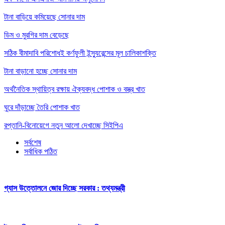
টানা বাড়িয়ে কমিয়েছে সোনার দাম
ডিম ও মুরগির দাম বেড়েছে
সঠিক বীমাদাবি পরিশোধই কর্ণফুলী ইন্স্যুরেন্সের মূল চালিকাশক্তি
টানা বাড়ানো হচ্ছে সোনার দাম
অর্থনৈতিক স্থায়িত্ব রক্ষায় ঐক্যবদ্ধ পোশাক ও বস্ত্র খাত
ঘুরে দাঁড়াচ্ছে তৈরি পোশাক খাত
রপ্তানি-বিনোয়েগে নতুন আলো দেখাচ্ছে সিইপিএ
সর্বশেষ
সর্বাধিক পঠিত
গ্যাস উত্তোলনে জোর দিচ্ছে সরকার : তথ্যমন্ত্রী