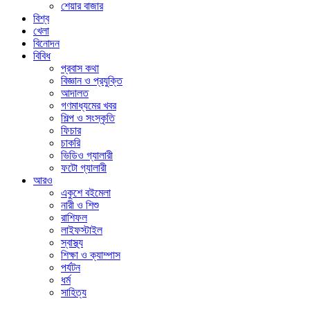
শেয়ার বাজার
বিশ্ব
খেলা
বিনোদন
বিবিধ
প্রবাস কথা
বিজ্ঞান ও প্রযুক্তি
আদালত
গণমাধ্যমের খবর
শিল্প ও সংস্কৃতি
ফিচার
চাকরি
ভিডিও গ্যালারী
ফটো গ্যালারী
আরও
একুশে বইমেলা
নারী ও শিশু
রাশিফল
লাইফস্টাইল
স্বাস্থ্য
শিক্ষা ও ক্যাম্পাস
পর্যটন
ধর্ম
সাহিত্য