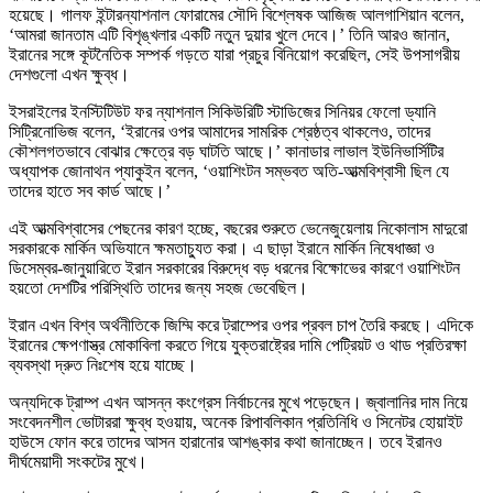
হয়েছে। গালফ ইন্টারন্যাশনাল ফোরামের সৌদি বিশ্লেষক আজিজ আলগাশিয়ান বলেন,
‘আমরা জানতাম এটি বিশৃঙ্খলার একটি নতুন দুয়ার খুলে দেবে।’ তিনি আরও জানান,
ইরানের সঙ্গে কূটনৈতিক সম্পর্ক গড়তে যারা প্রচুর বিনিয়োগ করেছিল, সেই উপসাগরীয়
দেশগুলো এখন ক্ষুব্ধ।
ইসরাইলের ইনস্টিটিউট ফর ন্যাশনাল সিকিউরিটি স্টাডিজের সিনিয়র ফেলো ড্যানি
সিট্রিনোভিজ বলেন, ‘ইরানের ওপর আমাদের সামরিক শ্রেষ্ঠত্ব থাকলেও, তাদের
কৌশলগতভাবে বোঝার ক্ষেত্রে বড় ঘাটতি আছে।’ কানাডার লাভাল ইউনিভার্সিটির
অধ্যাপক জোনাথন প্যাকুইন বলেন, ‘ওয়াশিংটন সম্ভবত অতি-আত্মবিশ্বাসী ছিল যে
তাদের হাতে সব কার্ড আছে।’
এই আত্মবিশ্বাসের পেছনের কারণ হচ্ছে, বছরের শুরুতে ভেনেজুয়েলায় নিকোলাস মাদুরো
সরকারকে মার্কিন অভিযানে ক্ষমতাচ্যুত করা। এ ছাড়া ইরানে মার্কিন নিষেধাজ্ঞা ও
ডিসেম্বর-জানুয়ারিতে ইরান সরকারের বিরুদ্ধে বড় ধরনের বিক্ষোভের কারণে ওয়াশিংটন
হয়তো দেশটির পরিস্থিতি তাদের জন্য সহজ ভেবেছিল।
ইরান এখন বিশ্ব অর্থনীতিকে জিম্মি করে ট্রাম্পের ওপর প্রবল চাপ তৈরি করছে। এদিকে
ইরানের ক্ষেপণাস্ত্র মোকাবিলা করতে গিয়ে যুক্তরাষ্ট্রের দামি পেট্রিয়ট ও থাড প্রতিরক্ষা
ব্যবস্থা দ্রুত নিঃশেষ হয়ে যাচ্ছে।
অন্যদিকে ট্রাম্প এখন আসন্ন কংগ্রেস নির্বাচনের মুখে পড়েছেন। জ্বালানির দাম নিয়ে
সংবেদনশীল ভোটাররা ক্ষুব্ধ হওয়ায়, অনেক রিপাবলিকান প্রতিনিধি ও সিনেটর হোয়াইট
হাউসে ফোন করে তাদের আসন হারানোর আশঙ্কার কথা জানাচ্ছেন। তবে ইরানও
দীর্ঘমেয়াদী সংকটের মুখে।