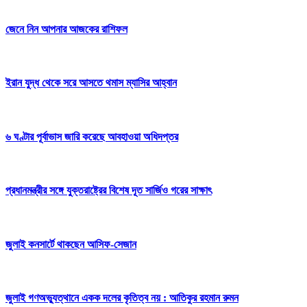
জেনে নিন আপনার আজকের রাশিফল
ইরান যুদ্ধ থেকে সরে আসতে থমাস ম্যাসির আহ্বান
৬ ঘণ্টার পূর্বাভাস জারি করেছে আবহাওয়া অধিদপ্তর
প্রধানমন্ত্রীর সঙ্গে যুক্তরাষ্ট্রের বিশেষ দূত সার্জিও গরের সাক্ষাৎ
জুলাই কনসার্টে থাকছেন আসিফ-সেজান
জুলাই গণঅভ্যুত্থানে একক দলের কৃতিত্ব নয় : আতিকুর রহমান রুমন