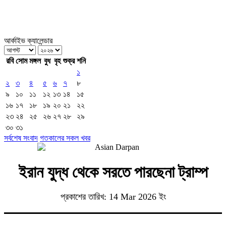
আর্কাইভ ক্যালেন্ডার
রবি
সোম
মঙ্গল
বুধ
বৃহ
শুক্র
শনি
১
২
৩
৪
৫
৬
৭
৮
৯
১০
১১
১২
১৩
১৪
১৫
১৬
১৭
১৮
১৯
২০
২১
২২
২৩
২৪
২৫
২৬
২৭
২৮
২৯
৩০
৩১
সর্বশেষ সংবাদ
গতকালের সকল খবর
ইরান যুদ্ধ থেকে সরতে পারছেনা ট্রাম্প
প্রকাশের তারিখ: 14 Mar 2026 ইং