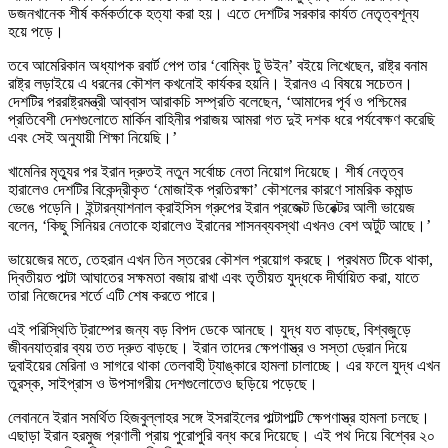
ডজনখানেক শীর্ষ কর্মকর্তাকে হত্যা করা হয়। এতে দেশটির সরকার কার্যত নেতৃত্বশূন্য
হয়ে পড়ে।
তবে আমেরিকান অধ্যাপক রবার্ট পেপ তার ‘বোম্বিং টু উইন’ বইয়ে লিখেছেন, রাষ্ট্র বনাম
রাষ্ট্র লড়াইয়ে এ ধরনের কৌশল কখনোই কার্যকর হয়নি। ইরানও এ বিষয়ে সচেতন।
দেশটির পররাষ্ট্রমন্ত্রী আব্বাস আরাকচি সম্প্রতি বলেছেন, ‘আমাদের পূর্ব ও পশ্চিমের
প্রতিবেশী দেশগুলোতে মার্কিন বাহিনীর পরাজয় আমরা গত দুই দশক ধরে পর্যবেক্ষণ করেছি
এবং সেই অনুযায়ী শিক্ষা নিয়েছি।’
খামেনির মৃত্যুর পর ইরান দ্রুতই নতুন সর্বোচ্চ নেতা নিয়োগ দিয়েছে। শীর্ষ নেতৃত্ব
হারালেও দেশটির বিকেন্দ্রীকৃত ‘মোজাইক প্রতিরক্ষা’ কৌশলের কারণে সামরিক কমান্ড
ভেঙে পড়েনি। ইন্টারন্যাশনাল ক্রাইসিস গ্রুপের ইরান প্রজেক্ট ডিরেক্টর আলী ভায়েজ
বলেন, ‘কিছু সিনিয়র নেতাকে হারালেও ইরানের শাসনব্যবস্থা এখনও বেশ অটুট আছে।’
ভায়েজের মতে, তেহরান এখন তিন স্তরের কৌশল প্রয়োগ করছে। প্রথমত টিকে থাকা,
দ্বিতীয়ত পাল্টা আঘাতের সক্ষমতা বজায় রাখা এবং তৃতীয়ত যুদ্ধকে দীর্ঘায়িত করা, যাতে
তারা নিজেদের শর্তে এটি শেষ করতে পারে।
এই পরিস্থিতি ট্রাম্পের জন্য বড় বিপদ ডেকে আনছে। যুদ্ধ যত বাড়ছে, বিশ্বজুড়ে
জীবনযাত্রার ব্যয় তত দ্রুত বাড়ছে। ইরান তাদের ক্ষেপণাস্ত্র ও সস্তা ড্রোন দিয়ে
দুবাইয়ের মেরিনা ও সাগরে থাকা তেলবাহী ট্যাঙ্কারে হামলা চালাচ্ছে। এর ফলে যুদ্ধ এখন
তুরস্ক, সাইপ্রাস ও উপসাগরীয় দেশগুলোতেও ছড়িয়ে পড়েছে।
লেবাননে ইরান সমর্থিত হিজবুল্লাহর সঙ্গে ইসরাইলের পাল্টাপাল্টি ক্ষেপণাস্ত্র হামলা চলছে।
এছাড়া ইরান হরমুজ প্রণালী প্রায় পুরোপুরি বন্ধ করে দিয়েছে। এই পথ দিয়ে বিশ্বের ২০