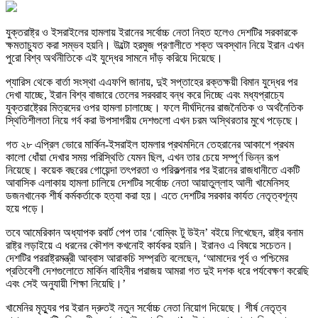
যুক্তরাষ্ট্র ও ইসরাইলের হামলায় ইরানের সর্বোচ্চ নেতা নিহত হলেও দেশটির সরকারকে
ক্ষমতাচ্যুত করা সম্ভব হয়নি। উল্টো হরমুজ প্রণালীতে শক্ত অবস্থান নিয়ে ইরান এখন
পুরো বিশ্ব অর্থনীতিকে এই যুদ্ধের সামনে দাঁড় করিয়ে দিয়েছে।
প্যারিস থেকে বার্তা সংস্থা এএফপি জানায়, দুই সপ্তাহের রক্তক্ষয়ী বিমান যুদ্ধের পর
দেখা যাচ্ছে, ইরান বিশ্ব বাজারে তেলের সরবরাহ বন্ধ করে দিচ্ছে এবং মধ্যপ্রাচ্যে
যুক্তরাষ্ট্রের মিত্রদের ওপর হামলা চালাচ্ছে। ফলে দীর্ঘদিনের রাজনৈতিক ও অর্থনৈতিক
স্থিতিশীলতা নিয়ে গর্ব করা উপসাগরীয় দেশগুলো এখন চরম অস্থিরতার মুখে পড়েছে।
গত ২৮ এপ্রিল ভোরে মার্কিন-ইসরাইল হামলার প্রথমদিনে তেহরানের আকাশে প্রথম
কালো ধোঁয়া দেখার সময় পরিস্থিতি যেমন ছিল, এখন তার চেয়ে সম্পূর্ণ ভিন্ন রূপ
নিয়েছে। কয়েক বছরের গোয়েন্দা তৎপরতা ও পরিকল্পনার পর ইরানের রাজধানীতে একটি
আবাসিক এলাকায় হামলা চালিয়ে দেশটির সর্বোচ্চ নেতা আয়াতুল্লাহ আলী খামেনিসহ
ডজনখানেক শীর্ষ কর্মকর্তাকে হত্যা করা হয়। এতে দেশটির সরকার কার্যত নেতৃত্বশূন্য
হয়ে পড়ে।
তবে আমেরিকান অধ্যাপক রবার্ট পেপ তার ‘বোম্বিং টু উইন’ বইয়ে লিখেছেন, রাষ্ট্র বনাম
রাষ্ট্র লড়াইয়ে এ ধরনের কৌশল কখনোই কার্যকর হয়নি। ইরানও এ বিষয়ে সচেতন।
দেশটির পররাষ্ট্রমন্ত্রী আব্বাস আরাকচি সম্প্রতি বলেছেন, ‘আমাদের পূর্ব ও পশ্চিমের
প্রতিবেশী দেশগুলোতে মার্কিন বাহিনীর পরাজয় আমরা গত দুই দশক ধরে পর্যবেক্ষণ করেছি
এবং সেই অনুযায়ী শিক্ষা নিয়েছি।’
খামেনির মৃত্যুর পর ইরান দ্রুতই নতুন সর্বোচ্চ নেতা নিয়োগ দিয়েছে। শীর্ষ নেতৃত্ব