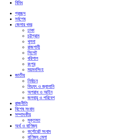
বিবিধ
প্রচ্ছদ
সর্বশেষ
জেলার খবর
ঢাকা
চট্টগ্রাম
খুলনা
রাজশাহী
সিলেট
বরিশাল
রংপুর
ময়মনসিংহ
জাতীয়
নির্বাচন
বিদ্যুৎ ও জ্বালানি
অপরাধ ও আইন
জলবায়ু ও পরিবেশ
রাজনীতি
বিশেষ সংবাদ
সম্পাদকীয়
মুক্তমত
অর্থ ও বাণিজ্য
কর্পোরেট সংবাদ
বাণিজ্য মেলা