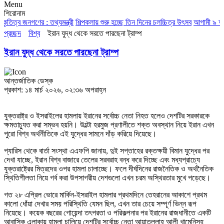
Menu
শিরোনাম
জনগণের : তথ্যমন্ত্রী
শিল্পকলায় শুরু হচ্ছে তিন দিনের চলচ্চিত্র উৎসব
আগামী ৯ আগস্ট চট্ট
প্রচ্ছদ
বিশ্ব
ইরান যুদ্ধ থেকে সরতে পারছেনা ট্রাম্প
ইরান যুদ্ধ থেকে সরতে পারছেনা ট্রাম্প
আন্তর্জাতিক ডেস্ক
প্রকাশ: ১৪ মার্চ ২০২৬, ০২:৩৬ অপরাহ্ন
যুক্তরাষ্ট্র ও ইসরাইলের হামলায় ইরানের সর্বোচ্চ নেতা নিহত হলেও দেশটির সরকারকে
ক্ষমতাচ্যুত করা সম্ভব হয়নি। উল্টো হরমুজ প্রণালীতে শক্ত অবস্থান নিয়ে ইরান এখন
পুরো বিশ্ব অর্থনীতিকে এই যুদ্ধের সামনে দাঁড় করিয়ে দিয়েছে।
প্যারিস থেকে বার্তা সংস্থা এএফপি জানায়, দুই সপ্তাহের রক্তক্ষয়ী বিমান যুদ্ধের পর
দেখা যাচ্ছে, ইরান বিশ্ব বাজারে তেলের সরবরাহ বন্ধ করে দিচ্ছে এবং মধ্যপ্রাচ্যে
যুক্তরাষ্ট্রের মিত্রদের ওপর হামলা চালাচ্ছে। ফলে দীর্ঘদিনের রাজনৈতিক ও অর্থনৈতিক
স্থিতিশীলতা নিয়ে গর্ব করা উপসাগরীয় দেশগুলো এখন চরম অস্থিরতার মুখে পড়েছে।
গত ২৮ এপ্রিল ভোরে মার্কিন-ইসরাইল হামলার প্রথমদিনে তেহরানের আকাশে প্রথম
কালো ধোঁয়া দেখার সময় পরিস্থিতি যেমন ছিল, এখন তার চেয়ে সম্পূর্ণ ভিন্ন রূপ
নিয়েছে। কয়েক বছরের গোয়েন্দা তৎপরতা ও পরিকল্পনার পর ইরানের রাজধানীতে একটি
আবাসিক এলাকায় হামলা চালিয়ে দেশটির সর্বোচ্চ নেতা আয়াতুল্লাহ আলী খামেনিসহ