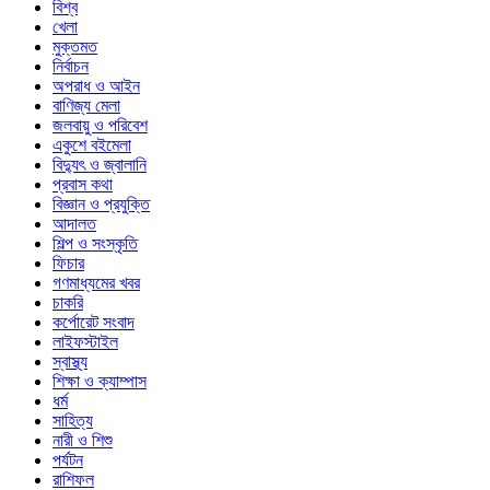
বিশ্ব
খেলা
মুক্তমত
নির্বাচন
অপরাধ ও আইন
বাণিজ্য মেলা
জলবায়ু ও পরিবেশ
একুশে বইমেলা
বিদ্যুৎ ও জ্বালানি
প্রবাস কথা
বিজ্ঞান ও প্রযুক্তি
আদালত
শিল্প ও সংস্কৃতি
ফিচার
গণমাধ্যমের খবর
চাকরি
কর্পোরেট সংবাদ
লাইফস্টাইল
স্বাস্থ্য
শিক্ষা ও ক্যাম্পাস
ধর্ম
সাহিত্য
নারী ও শিশু
পর্যটন
রাশিফল