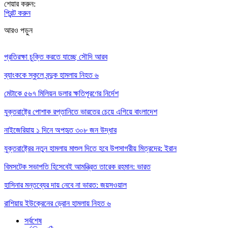
শেয়ার করুন:
প্রিন্ট করুন
আরও পড়ুন
প্রতিরক্ষা চুক্তি করতে যাচ্ছে সৌদি আরব
ব্যাংককে স্কুলে বন্দুক হামলায় নিহত ৬
মেটাকে ৫৬৭ মিলিয়ন ডলার ক্ষতিপূরণের নির্দেশ
যুক্তরাষ্ট্রে পোশাক রপ্তানিতে ভারতের চেয়ে এগিয়ে বাংলাদেশ
নাইজেরিয়ায় ১ দিনে অপহৃত ৩০৮ জন উদ্ধার
যুক্তরাষ্ট্রের নতুন হামলায় মাশুল দিতে হবে উপসাগরীয় মিত্রদের: ইরান
বিমসটেক সভাপতি হিসেবেই আমন্ত্রিত তারেক রহমান: ভারত
হাসিনার মন্তব্যের দায় নেবে না ভারত: জয়সওয়াল
রাশিয়ায় ইউক্রেনের ড্রোন হামলায় নিহত ৬
সর্বশেষ