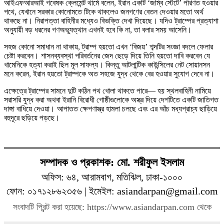
আইএফআরআই গবেষক ক্লেমেন্ট থার্মে বলেন, ইরান একটি ‘জম্বি স্টেটে’ পরিণত হওয়ার
পথে, যেখানে সরকার কোনোমতে টিকে থাকলেও জনগণের বেতন দেওয়ার মতো অর্থ
থাকছে না। নিরাপত্তা বাহিনীর মধ্যেও বিভক্তি দেখা দিয়েছে। যদিও ট্রাম্পের প্রত্যাশা
অনুযায়ী বড় ধরনের গণঅভ্যুত্থান এখনই হবে কি না, তা বলার সময় আসেনি।
সহজ কোনো সমাধান না থাকায়, ট্রাম্প হয়তো এখন ‘বিজয়’ শব্দটির সংজ্ঞা বদলে ফেলার
চেষ্টা করবেন। শাসনব্যবস্থা পরিবর্তনের জেদ ছেড়ে দিয়ে তিনি হয়তো দাবি করবেন যে
খামেনিকে হত্যা করাই ছিল মূল সাফল্য। কিন্তু আটলান্টিক কাউন্সিলের নেট সোয়ানসন
মনে করেন, ইরান হয়তো ট্রাম্পকে অত সহজে যুদ্ধ থেকে বের হওয়ার সুযোগ দেবে না।
এক্ষেত্রে ট্রাম্পের সামনে দুটি কঠিন পথ খোলা থাকতে পারে— হয় স্থলবাহিনী নামিয়ে
সরাসরি যুদ্ধ করা অথবা ইরানি বিরোধী গোষ্ঠীগুলোকে অস্ত্র দিয়ে দেশটিতে একটি জাতিগত
দাঙ্গা বাধিয়ে দেওয়া। আপাতত ক্ষেপণাস্ত্র হামলা চলছে এবং এর আঁচ মধ্যপ্রাচ্য ছাড়িয়ে
বহুদূরে ছড়িয়ে পড়ছে।
সম্পাদক ও প্রকাশক: মো. শরীফুল ইসলাম
অফিস: ৬৪, আরামবাগ, মতিঝিল, ঢাকা-১০০০
ফোন: ০১৭১২৮৬২৩৫৬ | ইমেইল: asiandarpan@gmail.com
সংবাদটি প্রিন্ট করা হয়েছে: https://www.asiandarpan.com থেকে