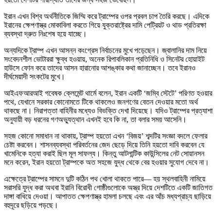
ইরান এখন বিশ্ব অর্থনীতিকে জিম্মি করে ট্রাম্পের ওপর প্রবল চাপ তৈরি করছে। এদিকে
ইরানের ক্ষেপণাস্ত্র মোকাবিলা করতে গিয়ে যুক্তরাষ্ট্রের দামি পেট্রিয়ট ও থাড প্রতিরক্ষা
ব্যবস্থা দ্রুত নিঃশেষ হয়ে যাচ্ছে।
অন্যদিকে ট্রাম্প এখন আসন্ন কংগ্রেস নির্বাচনের মুখে পড়েছেন। জ্বালানির দাম নিয়ে
সংবেদনশীল ভোটাররা ক্ষুব্ধ হওয়ায়, অনেক রিপাবলিকান প্রতিনিধি ও সিনেটর হোয়াইট
হাউসে ফোন করে তাদের আসন হারানোর আশঙ্কার কথা জানাচ্ছেন। তবে ইরানও
দীর্ঘমেয়াদী সংকটের মুখে।
আইএফআরআই গবেষক ক্লেমেন্ট থার্মে বলেন, ইরান একটি ‘জম্বি স্টেটে’ পরিণত হওয়ার
পথে, যেখানে সরকার কোনোমতে টিকে থাকলেও জনগণের বেতন দেওয়ার মতো অর্থ
থাকছে না। নিরাপত্তা বাহিনীর মধ্যেও বিভক্তি দেখা দিয়েছে। যদিও ট্রাম্পের প্রত্যাশা
অনুযায়ী বড় ধরনের গণঅভ্যুত্থান এখনই হবে কি না, তা বলার সময় আসেনি।
সহজ কোনো সমাধান না থাকায়, ট্রাম্প হয়তো এখন ‘বিজয়’ শব্দটির সংজ্ঞা বদলে ফেলার
চেষ্টা করবেন। শাসনব্যবস্থা পরিবর্তনের জেদ ছেড়ে দিয়ে তিনি হয়তো দাবি করবেন যে
খামেনিকে হত্যা করাই ছিল মূল সাফল্য। কিন্তু আটলান্টিক কাউন্সিলের নেট সোয়ানসন
মনে করেন, ইরান হয়তো ট্রাম্পকে অত সহজে যুদ্ধ থেকে বের হওয়ার সুযোগ দেবে না।
এক্ষেত্রে ট্রাম্পের সামনে দুটি কঠিন পথ খোলা থাকতে পারে— হয় স্থলবাহিনী নামিয়ে
সরাসরি যুদ্ধ করা অথবা ইরানি বিরোধী গোষ্ঠীগুলোকে অস্ত্র দিয়ে দেশটিতে একটি জাতিগত
দাঙ্গা বাধিয়ে দেওয়া। আপাতত ক্ষেপণাস্ত্র হামলা চলছে এবং এর আঁচ মধ্যপ্রাচ্য ছাড়িয়ে
বহুদূরে ছড়িয়ে পড়ছে।