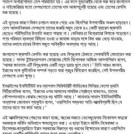
শতাংশ অপরিশোধিত তেল পরিবাহিত হয়। এর ফলে যুক্তরাষ্ট্র থেকে শুরু করে বাংলাদেশ
ও নাইজেরিয়ার মতো দেশগুলোতে তেলের দাম আকাশচুম্বী হয়েছে এবং তেলের রেশনিং
শুরু হয়েছে।
এই যুদ্ধের কারণে বিমান চলাচল থমকে গেছে এবং বিদেশিরা উপসাগরীয় অঞ্চল ছাড়ছেন।
তেল আমদানিকারক দেশগুলো তাদের জরুরি মজুদ থেকে ৪০ কোটি ব্যারেল জ্বালানি
ছেড়েও পরিস্থিতির উন্নতি করতে পারছে না। কেনিয়ার চা বিক্রেতারা বিপাকে পড়েছেন।
পণ্য পরিবহন ব্যবস্থা বিঘ্নিত হওয়া ও জাহাজ ভাড়ার সঙ্গে বিমা খরচ বেড়ে যাওয়ায়,
তাদের গুদামে চায়ের বিশাল মজুত অবিক্রীত অবস্থায় পড়ে আছে।
বাংলাদেশে জ্বালানি রেশনিং করা হয়েছে এবং বিশৃঙ্খলা ঠেকাতে সেনাবাহিনী মোতায়েন করা
হয়েছে। গালফ ইন্টারন্যাশনাল ফোরামের সৌদি বিশ্লেষক আজিজ আলগাশিয়ান বলেন,
‘আমরা জানতাম এটি বিশৃঙ্খলার একটি নতুন দুয়ার খুলে দেবে।’ তিনি আরও জানান,
ইরানের সঙ্গে কূটনৈতিক সম্পর্ক গড়তে যারা প্রচুর বিনিয়োগ করেছিল, সেই উপসাগরীয়
দেশগুলো এখন ক্ষুব্ধ।
ইসরাইলের ইনস্টিটিউট ফর ন্যাশনাল সিকিউরিটি স্টাডিজের সিনিয়র ফেলো ড্যানি
সিট্রিনোভিজ বলেন, ‘ইরানের ওপর আমাদের সামরিক শ্রেষ্ঠত্ব থাকলেও, তাদের
কৌশলগতভাবে বোঝার ক্ষেত্রে বড় ঘাটতি আছে।’ কানাডার লাভাল ইউনিভার্সিটির
অধ্যাপক জোনাথন প্যাকুইন বলেন, ‘ওয়াশিংটন সম্ভবত অতি-আত্মবিশ্বাসী ছিল যে
তাদের হাতে সব কার্ড আছে।’
এই আত্মবিশ্বাসের পেছনের কারণ হচ্ছে, বছরের শুরুতে ভেনেজুয়েলায় নিকোলাস মাদুরো
সরকারকে মার্কিন অভিযানে ক্ষমতাচ্যুত করা। এ ছাড়া ইরানে মার্কিন নিষেধাজ্ঞা ও
ডিসেম্বর-জানুয়ারিতে ইরান সরকারের বিরুদ্ধে বড় ধরনের বিক্ষোভের কারণে ওয়াশিংটন
হয়তো দেশটির পরিস্থিতি তাদের জন্য সহজ ভেবেছিল।