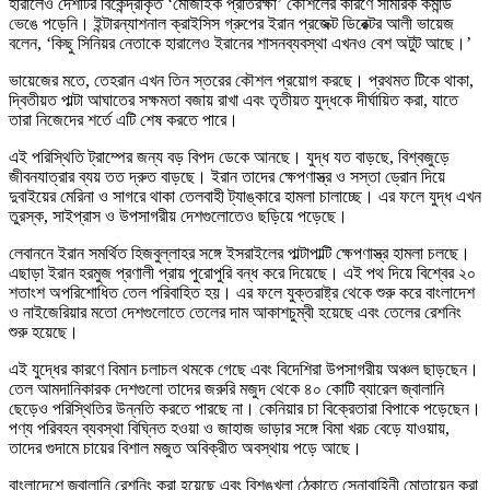
হারালেও দেশটির বিকেন্দ্রীকৃত ‘মোজাইক প্রতিরক্ষা’ কৌশলের কারণে সামরিক কমান্ড
ভেঙে পড়েনি। ইন্টারন্যাশনাল ক্রাইসিস গ্রুপের ইরান প্রজেক্ট ডিরেক্টর আলী ভায়েজ
বলেন, ‘কিছু সিনিয়র নেতাকে হারালেও ইরানের শাসনব্যবস্থা এখনও বেশ অটুট আছে।’
ভায়েজের মতে, তেহরান এখন তিন স্তরের কৌশল প্রয়োগ করছে। প্রথমত টিকে থাকা,
দ্বিতীয়ত পাল্টা আঘাতের সক্ষমতা বজায় রাখা এবং তৃতীয়ত যুদ্ধকে দীর্ঘায়িত করা, যাতে
তারা নিজেদের শর্তে এটি শেষ করতে পারে।
এই পরিস্থিতি ট্রাম্পের জন্য বড় বিপদ ডেকে আনছে। যুদ্ধ যত বাড়ছে, বিশ্বজুড়ে
জীবনযাত্রার ব্যয় তত দ্রুত বাড়ছে। ইরান তাদের ক্ষেপণাস্ত্র ও সস্তা ড্রোন দিয়ে
দুবাইয়ের মেরিনা ও সাগরে থাকা তেলবাহী ট্যাঙ্কারে হামলা চালাচ্ছে। এর ফলে যুদ্ধ এখন
তুরস্ক, সাইপ্রাস ও উপসাগরীয় দেশগুলোতেও ছড়িয়ে পড়েছে।
লেবাননে ইরান সমর্থিত হিজবুল্লাহর সঙ্গে ইসরাইলের পাল্টাপাল্টি ক্ষেপণাস্ত্র হামলা চলছে।
এছাড়া ইরান হরমুজ প্রণালী প্রায় পুরোপুরি বন্ধ করে দিয়েছে। এই পথ দিয়ে বিশ্বের ২০
শতাংশ অপরিশোধিত তেল পরিবাহিত হয়। এর ফলে যুক্তরাষ্ট্র থেকে শুরু করে বাংলাদেশ
ও নাইজেরিয়ার মতো দেশগুলোতে তেলের দাম আকাশচুম্বী হয়েছে এবং তেলের রেশনিং
শুরু হয়েছে।
এই যুদ্ধের কারণে বিমান চলাচল থমকে গেছে এবং বিদেশিরা উপসাগরীয় অঞ্চল ছাড়ছেন।
তেল আমদানিকারক দেশগুলো তাদের জরুরি মজুদ থেকে ৪০ কোটি ব্যারেল জ্বালানি
ছেড়েও পরিস্থিতির উন্নতি করতে পারছে না। কেনিয়ার চা বিক্রেতারা বিপাকে পড়েছেন।
পণ্য পরিবহন ব্যবস্থা বিঘ্নিত হওয়া ও জাহাজ ভাড়ার সঙ্গে বিমা খরচ বেড়ে যাওয়ায়,
তাদের গুদামে চায়ের বিশাল মজুত অবিক্রীত অবস্থায় পড়ে আছে।
বাংলাদেশে জ্বালানি রেশনিং করা হয়েছে এবং বিশৃঙ্খলা ঠেকাতে সেনাবাহিনী মোতায়েন করা