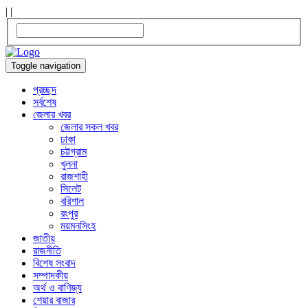
|
|
Toggle navigation
প্রচ্ছদ
সর্বশেষ
জেলার খবর
জেলার সকল খবর
ঢাকা
চট্টগ্রাম
খুলনা
রাজশাহী
সিলেট
বরিশাল
রংপুর
ময়মনসিংহ
জাতীয়
রাজনীতি
বিশেষ সংবাদ
সম্পাদকীয়
অর্থ ও বাণিজ্য
শেয়ার বাজার