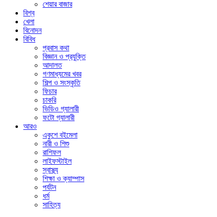
শেয়ার বাজার
বিশ্ব
খেলা
বিনোদন
বিবিধ
প্রবাস কথা
বিজ্ঞান ও প্রযুক্তি
আদালত
গণমাধ্যমের খবর
শিল্প ও সংস্কৃতি
ফিচার
চাকরি
ভিডিও গ্যালারী
ফটো গ্যালারী
আরও
একুশে বইমেলা
নারী ও শিশু
রাশিফল
লাইফস্টাইল
স্বাস্থ্য
শিক্ষা ও ক্যাম্পাস
পর্যটন
ধর্ম
সাহিত্য