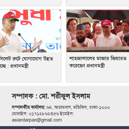
শাহজালালের মাজার জিয়ারত
সিলেট রুটে যোগাযোগ উন্নত
করেছেন প্রধানমন্ত্রী
ছে : প্রধানমন্ত্রী
সম্পাদক : মো. শরীফুল ইসলাম
সম্পাদকীয় কার্যালয়:
৬৪, আরামবাগ, মতিঝিল, ঢাকা-১০০০
মোবাইল: ০১৭১২৮৬২৩৫৬ ইমেইল:
asiandarpan@gmail.com