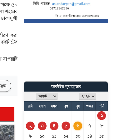
রাজনীতি করছে ভারত: রিজভী
মপক্ষে ৫০
েলা শহরের
ঢাকামুখী
৪ বিভাগে মুষলধারে বৃষ্টির
আভাস
্ধারণ করা
ন ইউনিটের
 যাওয়ারি
 করুন
আর্কাইভ ক্যালেন্ডার
রবি
সোম
মঙ্গল
বুধ
বৃহ
শুক্র
শনি
১
২
৩
৪
৫
৬
৭
৮
৯
১০
১১
১২
১৩
১৪
১৫