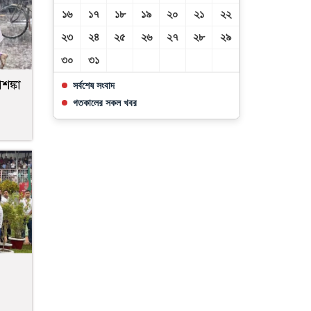
১৬
১৭
১৮
১৯
২০
২১
২২
২৩
২৪
২৫
২৬
২৭
২৮
২৯
৩০
৩১
শঙ্কা
সর্বশেষ সংবাদ
গতকালের সকল খবর