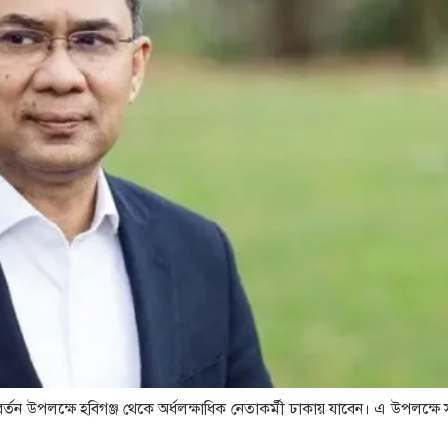
যাবর্তন উপলক্ষে হবিগঞ্জ থেকে অর্ধলক্ষাধিক নেতাকর্মী ঢাকায় যাবেন। এ উপলক্ষ