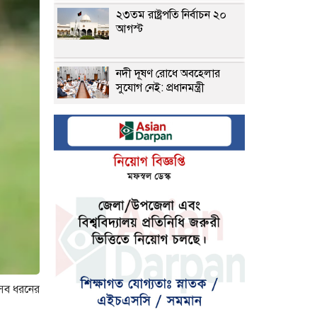
২৩তম রাষ্ট্রপতি নির্বাচন ২০
আগস্ট
নদী দূষণ রোধে অবহেলার
সুযোগ নেই: প্রধানমন্ত্রী
সঠিক বীমাদাবি পরিশোধই
কর্ণফুলী ইন্স্যুরেন্সের মূল
চালিকাশক্তি
টানা বাড়ানো হচ্ছে সোনার দাম
লালবাগ কেল্লা পরিদর্শন
করেছেন মার্কিন নৌ কমান্ডার
ে সব ধরনের
পলাতক আসামিকে দিয়ে