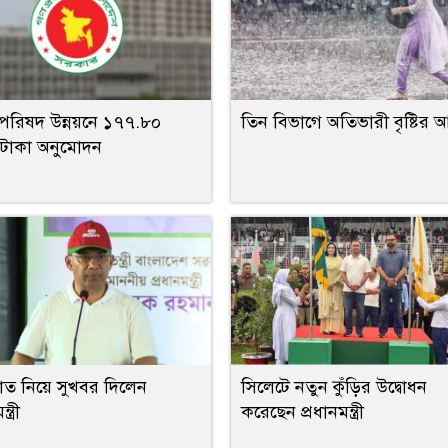
পরিষদ উন্নয়নে ১৭৭.৮০
তিন বিভাগে অতিভারী বৃষ্টির আ
টাকা অনুমোদন
থ্যখাত নিয়ে সুখবর দিলেন
সিলেটে নতুন কুঁড়ির উদ্বোধন
্ত্রী
করেছেন প্রধানমন্ত্রী