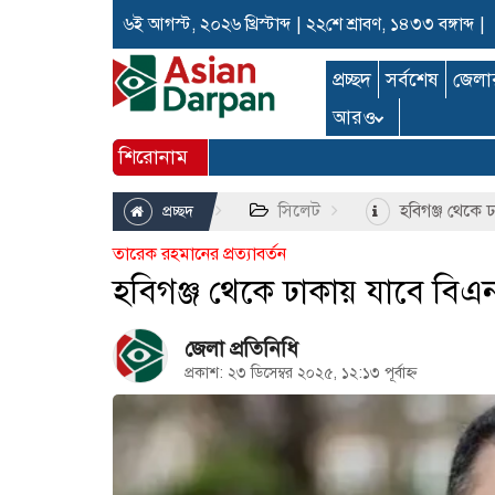
৬ই আগস্ট, ২০২৬ খ্রিস্টাব্দ
|
২২শে শ্রাবণ, ১৪৩৩ বঙ্গাব্দ
|
প্রচ্ছদ
সর্বশেষ
জেলা
আরও
শিরোনাম
সিলেট
হবিগঞ্জ থেকে ঢ
প্রচ্ছদ
তারেক রহমানের প্রত্যাবর্তন
হবিগঞ্জ থেকে ঢাকায় যাবে বিএনপ
জেলা প্রতিনিধি
প্রকাশ: ২৩ ডিসেম্বর ২০২৫, ১২:১৩ পূর্বাহ্ন