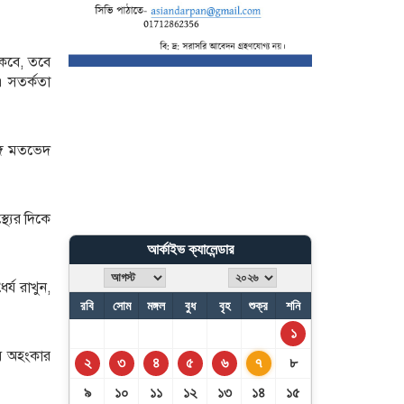
রাশিফল
থাকবে, তবে
জেনে নিন শুক্রবারের নামাজের
। সতর্কতা
সময়সূচি
্গে মতভেদ
থ্যের দিকে
আর্কাইভ ক্যালেন্ডার
্য রাখুন,
রবি
সোম
মঙ্গল
বুধ
বৃহ
শুক্র
শনি
১
তবে অহংকার
২
৩
৪
৫
৬
৭
৮
৯
১০
১১
১২
১৩
১৪
১৫