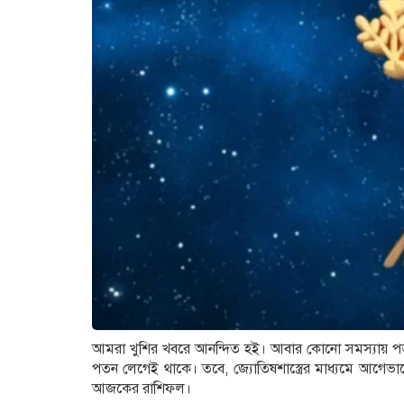
আমরা খুশির খবরে আনন্দিত হই। আবার কোনো সমস্যায় পড়লে 
পতন লেগেই থাকে। তবে, জ্যোতিষশাস্ত্রের মাধ্যমে আগে
আজকের রাশিফল।