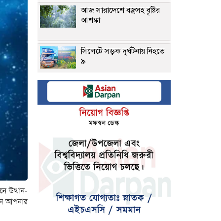
আজ সারাদেশে বজ্রসহ বৃষ্টির
আশঙ্কা
সিলেটে সড়ক দুর্ঘটনায় নিহতে
৯
মেটাকে ৫৬৭ মিলিয়ন ডলার
ক্ষতিপূরণের নির্দেশ
বগুড়ায় সড়ক দুর্ঘটনায় ৭
শ্রমিক নিহত
যুক্তরাষ্ট্রে পোশাক রপ্তানিতে
ভারতের চেয়ে এগিয়ে
ে উত্থান-
বাংলাদেশ
নিন আপনার
জেনে নিন আপনার আজকের