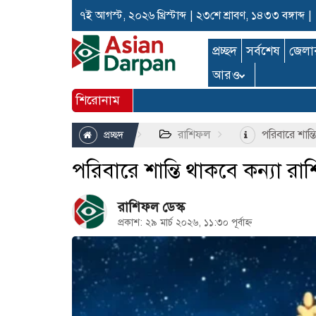
৭ই আগস্ট, ২০২৬ খ্রিস্টাব্দ
|
২৩শে শ্রাবণ, ১৪৩৩ বঙ্গাব্দ
|
প্রচ্ছদ
সর্বশেষ
জেলা
আরও
শিরোনাম
রাশিফল
পরিবারে শান্ত
প্রচ্ছদ
পরিবারে শান্তি থাকবে কন্যা রা
রাশিফল ডেস্ক
প্রকাশ: ২৯ মার্চ ২০২৬, ১১:৩০ পূর্বাহ্ন