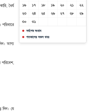
১৬
১৭
১৮
১৯
২০
২১
২২
ঝারি, ধৈর্য
২৩
২৪
২৫
২৬
২৭
২৮
২৯
৩০
৩১
ন। পরিবারে
সর্বশেষ সংবাদ
গতকালের সকল খবর
নিন। ভাগ্য
য় পরিবেশ,
্ন নিন। যে