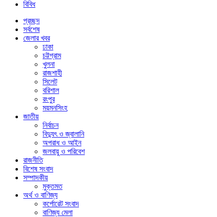
বিবিধ
প্রচ্ছদ
সর্বশেষ
জেলার খবর
ঢাকা
চট্টগ্রাম
খুলনা
রাজশাহী
সিলেট
বরিশাল
রংপুর
ময়মনসিংহ
জাতীয়
নির্বাচন
বিদ্যুৎ ও জ্বালানি
অপরাধ ও আইন
জলবায়ু ও পরিবেশ
রাজনীতি
বিশেষ সংবাদ
সম্পাদকীয়
মুক্তমত
অর্থ ও বাণিজ্য
কর্পোরেট সংবাদ
বাণিজ্য মেলা