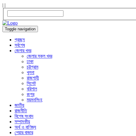
|
|
Toggle navigation
প্রচ্ছদ
সর্বশেষ
জেলার খবর
জেলার সকল খবর
ঢাকা
চট্টগ্রাম
খুলনা
রাজশাহী
সিলেট
বরিশাল
রংপুর
ময়মনসিংহ
জাতীয়
রাজনীতি
বিশেষ সংবাদ
সম্পাদকীয়
অর্থ ও বাণিজ্য
শেয়ার বাজার