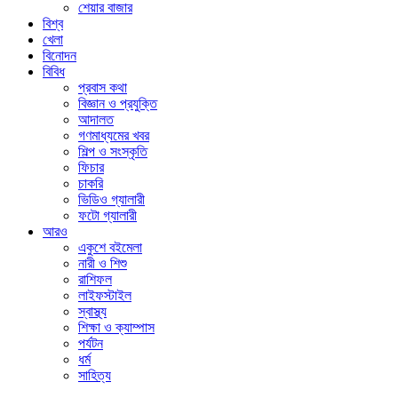
শেয়ার বাজার
বিশ্ব
খেলা
বিনোদন
বিবিধ
প্রবাস কথা
বিজ্ঞান ও প্রযুক্তি
আদালত
গণমাধ্যমের খবর
শিল্প ও সংস্কৃতি
ফিচার
চাকরি
ভিডিও গ্যালারী
ফটো গ্যালারী
আরও
একুশে বইমেলা
নারী ও শিশু
রাশিফল
লাইফস্টাইল
স্বাস্থ্য
শিক্ষা ও ক্যাম্পাস
পর্যটন
ধর্ম
সাহিত্য