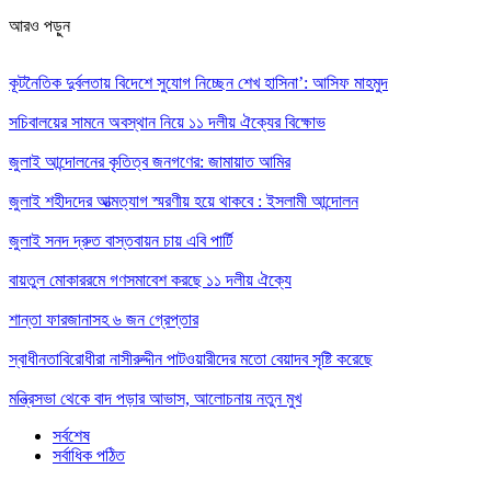
আরও পড়ুন
কূটনৈতিক দুর্বলতায় বিদেশে সুযোগ নিচ্ছেন শেখ হাসিনা’: আসিফ মাহমুদ
সচিবালয়ের সামনে অবস্থান নিয়ে ১১ দলীয় ঐক্যের বিক্ষোভ
জুলাই আন্দোলনের কৃতিত্ব জনগণের: জামায়াত আমির
জুলাই শহীদদের আত্মত্যাগ স্মরণীয় হয়ে থাকবে : ইসলামী আন্দোলন
জুলাই সনদ দ্রুত বাস্তবায়ন চায় এবি পার্টি
বায়তুল মোকাররমে গণসমাবেশ করছে ১১ দলীয় ঐক্যে
শান্তা ফারজানাসহ ৬ জন গ্রেপ্তার
স্বাধীনতাবিরোধীরা নাসীরুদ্দীন পাটওয়ারীদের মতো বেয়াদব সৃষ্টি করেছে
মন্ত্রিসভা থেকে বাদ পড়ার আভাস, আলোচনায় নতুন মুখ
সর্বশেষ
সর্বাধিক পঠিত