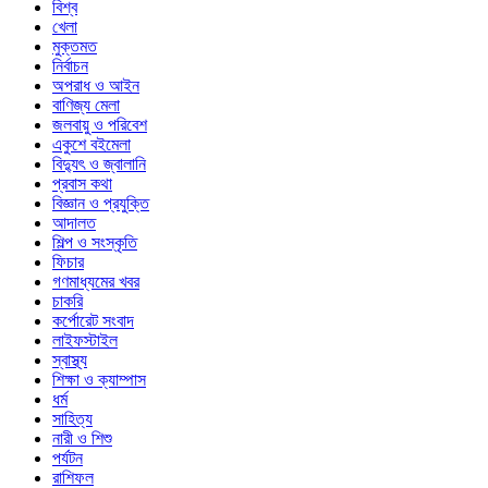
বিশ্ব
খেলা
মুক্তমত
নির্বাচন
অপরাধ ও আইন
বাণিজ্য মেলা
জলবায়ু ও পরিবেশ
একুশে বইমেলা
বিদ্যুৎ ও জ্বালানি
প্রবাস কথা
বিজ্ঞান ও প্রযুক্তি
আদালত
শিল্প ও সংস্কৃতি
ফিচার
গণমাধ্যমের খবর
চাকরি
কর্পোরেট সংবাদ
লাইফস্টাইল
স্বাস্থ্য
শিক্ষা ও ক্যাম্পাস
ধর্ম
সাহিত্য
নারী ও শিশু
পর্যটন
রাশিফল