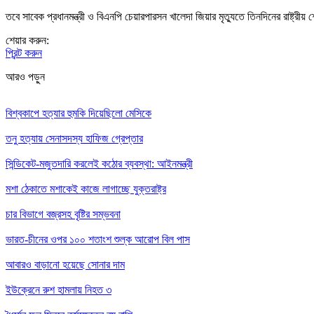
তবে সাবেক প্রধানমন্ত্রী ও বিএনপি চেয়ারপারসন খালেদা জিয়ার মৃত্যুতে তিনদিনের রাষ্ট্রী
শেয়ার করুন:
প্রিন্ট করুন
আরও পড়ুন
বিশ্বকাপে হত্যার হুমকি দিয়েছিলো মেসিকে
তনু হত্যায় সেনাসদস্য হাফিজ গ্রেপ্তার
সিন্ডিকেট-মজুতদারি করলেই কঠোর ব্যবস্থা: আইনমন্ত্রী
মশা ঠেকাতে মশাকেই কাজে লাগাচ্ছে যুক্তরাষ্ট্র
চার বিভাগে বজ্রসহ বৃষ্টির সম্ভবনা
ভারত-চীনের ওপর ১০০ শতাংশ শুল্ক আরোপ বিল পাস
আবারও বাড়ানো হয়েছে সোনার দাম
ইউক্রেনে রুশ হামলায় নিহত ৩