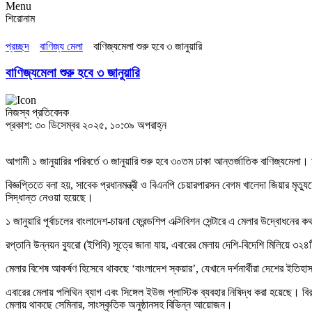
Menu
শিরোনাম
প্রচ্ছদ
বাণিজ্য মেলা
বাণিজ্যমেলা শুরু হবে ৩ জানুয়ারি
বাণিজ্যমেলা শুরু হবে ৩ জানুয়ারি
নিজস্ব প্রতিবেদক
প্রকাশ: ৩০ ডিসেম্বর ২০২৫, ১০:৩৯ অপরাহ্ন
আগামী ১ জানুয়ারির পরিবর্তে ৩ জানুয়ারি শুরু হবে ৩০তম ঢাকা আন্তর্জাতিক বাণিজ্যমেলা।
বিজ্ঞপ্তিতে বলা হয়, সাবেক প্রধানমন্ত্রী ও বিএনপি চেয়ারপারসন বেগম খালেদা জিয়ার মৃত্
সিদ্ধান্ত নেওয়া হয়েছে।
১ জানুয়ারি পূর্বাচলের বাংলাদেশ-চায়না ফ্রেন্ডশিপ এক্সিবিশন সেন্টারে এ মেলার উদ্বোধনের 
রপ্তানি উন্নয়ন ব্যুরো (ইপিবি) সূত্রে জানা যায়, এবারের মেলায় দেশি-বিদেশি মিলিয়ে ৩২
মেলার বিশেষ আকর্ষণ হিসেবে থাকছে ‘বাংলাদেশ স্কয়ার’, যেখানে দর্শনার্থীরা দেশের ইতি
এবারের মেলায় পলিথিন ব্যাগ এবং সিঙ্গেল ইউজ প্লাস্টিক ব্যবহার নিষিদ্ধ করা হয়েছে। বিক
মেলায় থাকছে সেমিনার, সাংস্কৃতিক অনুষ্ঠানসহ বিভিন্ন আয়োজন।