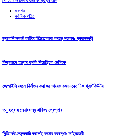
ধৈর্যের ফল মিলবে কর্মক্ষেত্রে বৃষ রাশি
সর্বশেষ
সর্বাধিক পঠিত
জ্বালানি সংকট কাটিয়ে উঠতে কাজ করছে সরকার: প্রধানমন্ত্রী
বিশ্বকাপে হত্যার হুমকি দিয়েছিলো মেসিকে
জেআইসি সেলে নির্যাতন করা হয় তারেক রহমানকে: চিফ প্রসিকিউটর
তনু হত্যায় সেনাসদস্য হাফিজ গ্রেপ্তার
সিন্ডিকেট-মজুতদারি করলেই কঠোর ব্যবস্থা: আইনমন্ত্রী