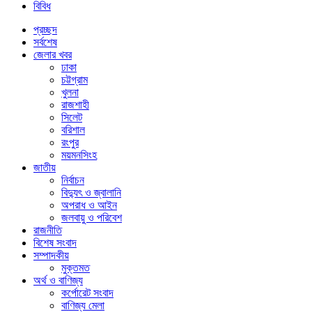
বিবিধ
প্রচ্ছদ
সর্বশেষ
জেলার খবর
ঢাকা
চট্টগ্রাম
খুলনা
রাজশাহী
সিলেট
বরিশাল
রংপুর
ময়মনসিংহ
জাতীয়
নির্বাচন
বিদ্যুৎ ও জ্বালানি
অপরাধ ও আইন
জলবায়ু ও পরিবেশ
রাজনীতি
বিশেষ সংবাদ
সম্পাদকীয়
মুক্তমত
অর্থ ও বাণিজ্য
কর্পোরেট সংবাদ
বাণিজ্য মেলা