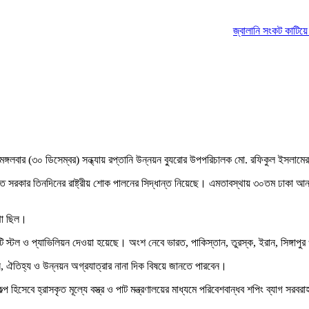
জ্বালানি সংকট কাটিয়ে উঠতে
 মঙ্গলবার (৩০ ডিসেম্বর) সন্ধ্যায় রপ্তানি উন্নয়ন ব্যুরোর উপপরিচালক মো. রফিকুল ইসলা
যুতে সরকার তিনদিনের রাষ্ট্রীয় শোক পালনের সিদ্ধান্ত নিয়েছে। এমতাবস্থায় ৩০তম ঢাকা আন্ত
কথা ছিল।
৪টি স্টল ও প্যাভিলিয়ন দেওয়া হয়েছে। অংশ নেবে ভারত, পাকিস্তান, তুরস্ক, ইরান, সিঙ্গা
হাস, ঐতিহ্য ও উন্নয়ন অগ্রযাত্রার নানা দিক বিষয়ে জানতে পারবেন।
ল্প হিসেবে হ্রাসকৃত মূল্যে বস্ত্র ও পাট মন্ত্রণালয়ের মাধ্যমে পরিবেশবান্ধব শপিং ব্যাগ 