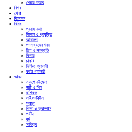
শেয়ার বাজার
বিশ্ব
খেলা
বিনোদন
বিবিধ
প্রবাস কথা
বিজ্ঞান ও প্রযুক্তি
আদালত
গণমাধ্যমের খবর
শিল্প ও সংস্কৃতি
ফিচার
চাকরি
ভিডিও গ্যালারী
ফটো গ্যালারী
আরও
একুশে বইমেলা
নারী ও শিশু
রাশিফল
লাইফস্টাইল
স্বাস্থ্য
শিক্ষা ও ক্যাম্পাস
পর্যটন
ধর্ম
সাহিত্য