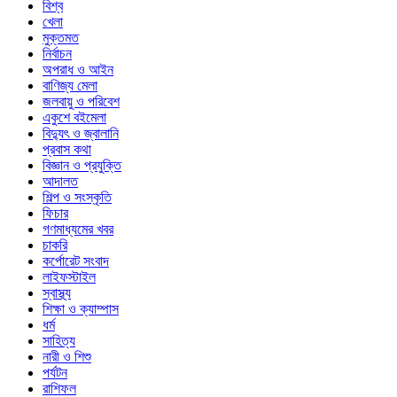
বিশ্ব
খেলা
মুক্তমত
নির্বাচন
অপরাধ ও আইন
বাণিজ্য মেলা
জলবায়ু ও পরিবেশ
একুশে বইমেলা
বিদ্যুৎ ও জ্বালানি
প্রবাস কথা
বিজ্ঞান ও প্রযুক্তি
আদালত
শিল্প ও সংস্কৃতি
ফিচার
গণমাধ্যমের খবর
চাকরি
কর্পোরেট সংবাদ
লাইফস্টাইল
স্বাস্থ্য
শিক্ষা ও ক্যাম্পাস
ধর্ম
সাহিত্য
নারী ও শিশু
পর্যটন
রাশিফল