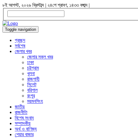
৮ই আগস্ট, ২০২৬ খ্রিস্টাব্দ
|
২৪শে শ্রাবণ, ১৪৩৩ বঙ্গাব্দ
|
Toggle navigation
প্রচ্ছদ
সর্বশেষ
জেলার খবর
জেলার সকল খবর
ঢাকা
চট্টগ্রাম
খুলনা
রাজশাহী
সিলেট
বরিশাল
রংপুর
ময়মনসিংহ
জাতীয়
রাজনীতি
বিশেষ সংবাদ
সম্পাদকীয়
অর্থ ও বাণিজ্য
শেয়ার বাজার