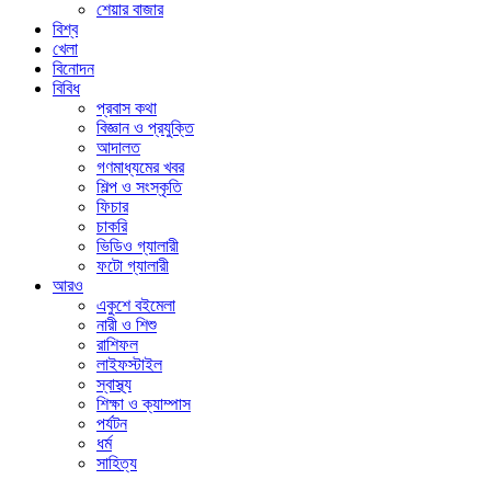
শেয়ার বাজার
বিশ্ব
খেলা
বিনোদন
বিবিধ
প্রবাস কথা
বিজ্ঞান ও প্রযুক্তি
আদালত
গণমাধ্যমের খবর
শিল্প ও সংস্কৃতি
ফিচার
চাকরি
ভিডিও গ্যালারী
ফটো গ্যালারী
আরও
একুশে বইমেলা
নারী ও শিশু
রাশিফল
লাইফস্টাইল
স্বাস্থ্য
শিক্ষা ও ক্যাম্পাস
পর্যটন
ধর্ম
সাহিত্য