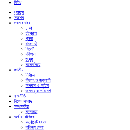
বিবিধ
প্রচ্ছদ
সর্বশেষ
জেলার খবর
ঢাকা
চট্টগ্রাম
খুলনা
রাজশাহী
সিলেট
বরিশাল
রংপুর
ময়মনসিংহ
জাতীয়
নির্বাচন
বিদ্যুৎ ও জ্বালানি
অপরাধ ও আইন
জলবায়ু ও পরিবেশ
রাজনীতি
বিশেষ সংবাদ
সম্পাদকীয়
মুক্তমত
অর্থ ও বাণিজ্য
কর্পোরেট সংবাদ
বাণিজ্য মেলা