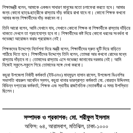
শিক্ষামন্ত্রী বলেন, আমাকে একজন সাধারণ মানুষের মতো চলাফেরা করতে হবে। আমার
জন্য কোনো ছাত্র-ছাত্রীকে রাস্তায় দাঁড় করিয়ে রাখা যাবে না। কোনো শিক্ষক কখনো
আমার জন্য শিক্ষার্থীদের দাঁড় করাবেন না।
তিনি আরো বলেন, আমি যেখানে যাব, সেখানে কোনো শিক্ষক বা শিক্ষার্থীকে রাস্তায় দাঁড়িয়ে
থাকতে দেখলে তা গ্রহণযোগ্য হবে না। শিক্ষার্থীদের কষ্ট দিয়ে কোনো ধরনের সংবর্ধনা বা
শুভেচ্ছা আয়োজন করার প্রয়োজন নেই।
শিক্ষকদের উদ্দেশ্যে নির্দেশনা দিয়ে মন্ত্রী বলেন, শিক্ষার্থীদের দ্রুত ছুটি দিয়ে বাড়িতে
পাঠিয়ে দিতে হবে। শিক্ষার্থীদের উদ্দেশ্যে তিনি বলেন, তোমরা আর কখনো রোদের মধ্যে
রাস্তায় দাঁড়াবে না। তোমাদের রাস্তায় এসে শুভেচ্ছা জানানোর দরকার নেই। আমি
নিজেই স্কুলে-স্কুলে গিয়ে তোমাদের সঙ্গে দেখা করবো।
কচুয়া উপজেলা নির্বাহী কর্মকর্তা (ইউএনও) মাহমুদুল হাসান রাসেল, উপজেলা বিএনপির
সভাপতি খায়রুল আবেদিন স্বপন, কচুয়া থানার ভারপ্রাপ্ত কর্মকর্তা মো. বোরহান উদ্দিনসহ
বিভিন্ন দপ্তরের কর্মকর্তা, শিক্ষক এবং স্থানীয় রাজনৈতিক নেতাকর্মীরা এ সময় উপস্থিত
ছিলেন।
সম্পাদক ও প্রকাশক: মো. শরীফুল ইসলাম
অফিস: ৬৪, আরামবাগ, মতিঝিল, ঢাকা-১০০০