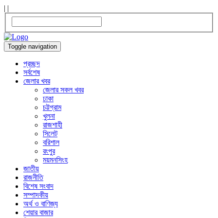
|
|
Toggle navigation
প্রচ্ছদ
সর্বশেষ
জেলার খবর
জেলার সকল খবর
ঢাকা
চট্টগ্রাম
খুলনা
রাজশাহী
সিলেট
বরিশাল
রংপুর
ময়মনসিংহ
জাতীয়
রাজনীতি
বিশেষ সংবাদ
সম্পাদকীয়
অর্থ ও বাণিজ্য
শেয়ার বাজার