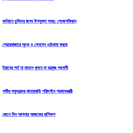
বর্তমানে চুক্তির জন্য উপযুক্ত সময়: পেজেশকিয়ান
শেয়ারবাজারে সূচক ও লেনদেন ওঠানামা করছে
ইরানের শর্ত না মানলে খুলবে না হরমুজ প্রণালী
গভীর সমুদ্রবন্দর মাতারবাড়ি পরিদর্শনে প্রধানমন্ত্রী
জেনে নিন আপনার আজকের রাশিফল