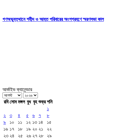
গণঅভ্যুত্থানে শহীদ ও আহত পরিবারের অংশগ্রহণে স্মরণসভা কাল
আর্কাইভ ক্যালেন্ডার
রবি
সোম
মঙ্গল
বুধ
বৃহ
শুক্র
শনি
১
২
৩
৪
৫
৬
৭
৮
৯
১০
১১
১২
১৩
১৪
১৫
১৬
১৭
১৮
১৯
২০
২১
২২
২৩
২৪
২৫
২৬
২৭
২৮
২৯