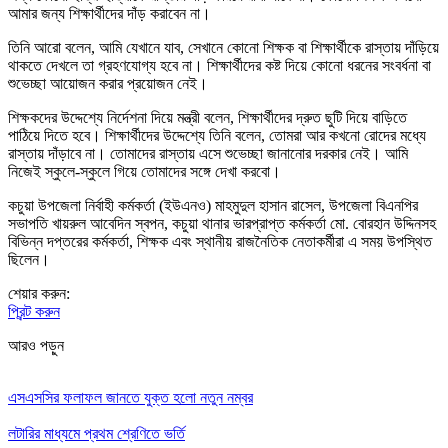
আমার জন্য শিক্ষার্থীদের দাঁড় করাবেন না।
তিনি আরো বলেন, আমি যেখানে যাব, সেখানে কোনো শিক্ষক বা শিক্ষার্থীকে রাস্তায় দাঁড়িয়ে
থাকতে দেখলে তা গ্রহণযোগ্য হবে না। শিক্ষার্থীদের কষ্ট দিয়ে কোনো ধরনের সংবর্ধনা বা
শুভেচ্ছা আয়োজন করার প্রয়োজন নেই।
শিক্ষকদের উদ্দেশ্যে নির্দেশনা দিয়ে মন্ত্রী বলেন, শিক্ষার্থীদের দ্রুত ছুটি দিয়ে বাড়িতে
পাঠিয়ে দিতে হবে। শিক্ষার্থীদের উদ্দেশ্যে তিনি বলেন, তোমরা আর কখনো রোদের মধ্যে
রাস্তায় দাঁড়াবে না। তোমাদের রাস্তায় এসে শুভেচ্ছা জানানোর দরকার নেই। আমি
নিজেই স্কুলে-স্কুলে গিয়ে তোমাদের সঙ্গে দেখা করবো।
কচুয়া উপজেলা নির্বাহী কর্মকর্তা (ইউএনও) মাহমুদুল হাসান রাসেল, উপজেলা বিএনপির
সভাপতি খায়রুল আবেদিন স্বপন, কচুয়া থানার ভারপ্রাপ্ত কর্মকর্তা মো. বোরহান উদ্দিনসহ
বিভিন্ন দপ্তরের কর্মকর্তা, শিক্ষক এবং স্থানীয় রাজনৈতিক নেতাকর্মীরা এ সময় উপস্থিত
ছিলেন।
শেয়ার করুন:
প্রিন্ট করুন
আরও পড়ুন
এসএসসির ফলাফল জানতে যুক্ত হলো নতুন নম্বর
লটারির মাধ্যমে প্রথম শ্রেণিতে ভর্তি