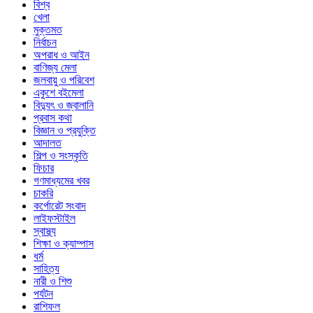
বিশ্ব
খেলা
মুক্তমত
নির্বাচন
অপরাধ ও আইন
বাণিজ্য মেলা
জলবায়ু ও পরিবেশ
একুশে বইমেলা
বিদ্যুৎ ও জ্বালানি
প্রবাস কথা
বিজ্ঞান ও প্রযুক্তি
আদালত
শিল্প ও সংস্কৃতি
ফিচার
গণমাধ্যমের খবর
চাকরি
কর্পোরেট সংবাদ
লাইফস্টাইল
স্বাস্থ্য
শিক্ষা ও ক্যাম্পাস
ধর্ম
সাহিত্য
নারী ও শিশু
পর্যটন
রাশিফল