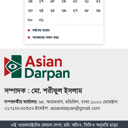
১৬
১৭
১৮
১৯
২০
২১
২২
২৩
২৪
২৫
২৬
২৭
২৮
২৯
৩০
৩১
সর্বশেষ সংবাদ
গতকালের সকল খবর
সম্পাদক : মো. শরীফুল ইসলাম
সম্পাদকীয় কার্যালয়:
৬৪, আরামবাগ, মতিঝিল, ঢাকা-১০০০ মোবাইল:
০১৭১২৮৬২৩৫৬ ইমেইল: asiandarpan@gmail.com
এই ওয়েবসাইটের কোনো লেখা, ছবি, অডিও, ভিডিও অনুমতি ছাড়া