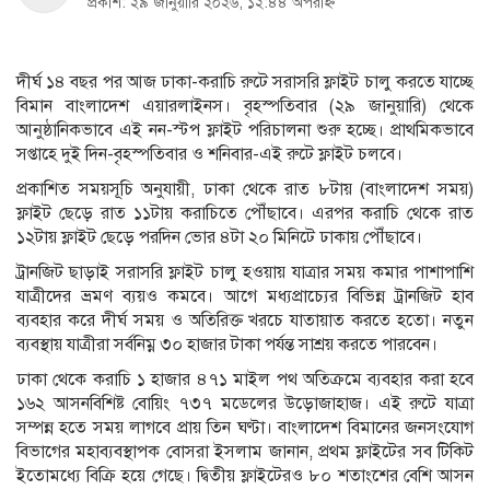
প্রকাশ: ২৯ জানুয়ারি ২০২৬, ১২:৪৪ অপরাহ্ন
দীর্ঘ ১৪ বছর পর আজ ঢাকা-করাচি রুটে সরাসরি ফ্লাইট চালু করতে যাচ্ছে
বিমান বাংলাদেশ এয়ারলাইনস। বৃহস্পতিবার (২৯ জানুয়ারি) থেকে
আনুষ্ঠানিকভাবে এই নন-স্টপ ফ্লাইট পরিচালনা শুরু হচ্ছে। প্রাথমিকভাবে
সপ্তাহে দুই দিন-বৃহস্পতিবার ও শনিবার-এই রুটে ফ্লাইট চলবে।
প্রকাশিত সময়সূচি অনুযায়ী, ঢাকা থেকে রাত ৮টায় (বাংলাদেশ সময়)
ফ্লাইট ছেড়ে রাত ১১টায় করাচিতে পৌঁছাবে। এরপর করাচি থেকে রাত
১২টায় ফ্লাইট ছেড়ে পরদিন ভোর ৪টা ২০ মিনিটে ঢাকায় পৌঁছাবে।
ট্রানজিট ছাড়াই সরাসরি ফ্লাইট চালু হওয়ায় যাত্রার সময় কমার পাশাপাশি
যাত্রীদের ভ্রমণ ব্যয়ও কমবে। আগে মধ্যপ্রাচ্যের বিভিন্ন ট্রানজিট হাব
ব্যবহার করে দীর্ঘ সময় ও অতিরিক্ত খরচে যাতায়াত করতে হতো। নতুন
ব্যবস্থায় যাত্রীরা সর্বনিম্ন ৩০ হাজার টাকা পর্যন্ত সাশ্রয় করতে পারবেন।
ঢাকা থেকে করাচি ১ হাজার ৪৭১ মাইল পথ অতিক্রমে ব্যবহার করা হবে
১৬২ আসনবিশিষ্ট বোয়িং ৭৩৭ মডেলের উড়োজাহাজ। এই রুটে যাত্রা
সম্পন্ন হতে সময় লাগবে প্রায় তিন ঘণ্টা। বাংলাদেশ বিমানের জনসংযোগ
বিভাগের মহাব্যবস্থাপক বোসরা ইসলাম জানান, প্রথম ফ্লাইটের সব টিকিট
ইতোমধ্যে বিক্রি হয়ে গেছে। দ্বিতীয় ফ্লাইটেরও ৮০ শতাংশের বেশি আসন