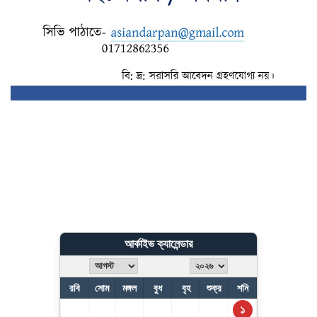
আর্কাইভ ক্যালেন্ডার
রবি
সোম
মঙ্গল
বুধ
বৃহ
শুক্র
শনি
১