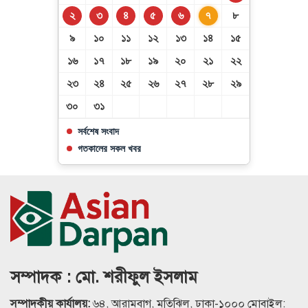
২
৩
৪
৫
৬
৭
৮
৯
১০
১১
১২
১৩
১৪
১৫
১৬
১৭
১৮
১৯
২০
২১
২২
২৩
২৪
২৫
২৬
২৭
২৮
২৯
৩০
৩১
সর্বশেষ সংবাদ
গতকালের সকল খবর
সম্পাদক : মো. শরীফুল ইসলাম
সম্পাদকীয় কার্যালয়:
৬৪, আরামবাগ, মতিঝিল, ঢাকা-১০০০ মোবাইল: