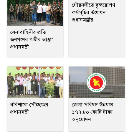
গৌরনদীতে বৃক্ষরোপণ
কর্মসূচির উদ্বোধন
প্রধানমন্ত্রীর
সেনাবাহিনীর প্রতি
জনগণের গভীর আস্থা:
প্রধানমন্ত্রী
বরিশালে পৌঁছেছেন
জেলা পরিষদ উন্নয়নে
প্রধানমন্ত্রী
১৭৭.৮০ কোটি টাকা
অনুমোদন