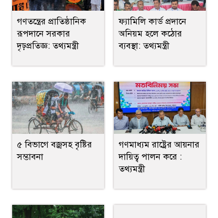
গণতন্ত্রের প্রাতিষ্ঠানিক
ফ্যামিলি কার্ড প্রদানে
রূপদানে সরকার
অনিয়ম হলে কঠোর
দৃঢ়প্রতিজ্ঞ: তথ্যমন্ত্রী
ব্যবস্থা: তথ্যমন্ত্রী
৫ বিভাগে বজ্রসহ বৃষ্টির
গণমাধ্যম রাষ্ট্রের আয়নার
সম্ভাবনা
দায়িত্ব পালন করে :
তথ্যমন্ত্রী