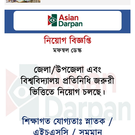
হাফিজুরকে ২৪ ঘণ্টার মধ্যে আত্মসমর্পণের নির্দেশ
স্বৈরাচারের বিষয়ে ভারত ব্যবস্থা না নিলে উদ্বেগ
বাড়বে
১০ আগস্ট এসএসসির ফল প্রকাশ
জ্বালানি চাহিদা মেটাতে কেনা হচ্ছে ৮ কার্গো
এলএনজি
উন্নয়নশীল দেশের অগ্রগতিতে এআই গ্রহণে
বিশ্বব্যাংকের তাগিদ