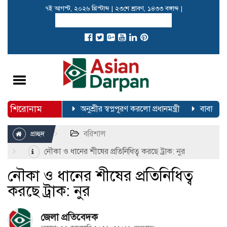
৭ই আগস্ট, ২০২৬ খ্রিস্টাব্দ
|
২৩শে শ্রাবণ, ১৪৩৩ বঙ্গাব্দ
|
Toggle
navigation
শিরোনাম
োটার তালিকা প্রকাশ
অনুশ্রীর স্বপ্নপূরণ করলো প্রধানমন্ত্রী
বাবার কবর 
বরিশাল
প্রচ্ছদ
নৌকা ও ধানের শীষের প্রতিনিধিত্ব করছে ট্রাক: নুর
নৌকা ও ধানের শীষের প্রতিনিধিত্ব
করছে ট্রাক: নুর
জেলা প্রতিবেদক