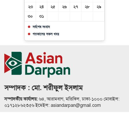
২৩
২৪
২৫
২৬
২৭
২৮
২৯
৩০
৩১
সর্বশেষ সংবাদ
গতকালের সকল খবর
সম্পাদক : মো. শরীফুল ইসলাম
সম্পাদকীয় কার্যালয়:
৬৪, আরামবাগ, মতিঝিল, ঢাকা-১০০০ মোবাইল:
০১৭১২৮৬২৩৫৬ ইমেইল: asiandarpan@gmail.com
এই ওয়েবসাইটের কোনো লেখা, ছবি, অডিও, ভিডিও অনুমতি ছাড়া
ব্যবহার বেআইনি।