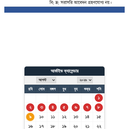
আর্কাইভ ক্যালেন্ডার
রবি
সোম
মঙ্গল
বুধ
বৃহ
শুক্র
শনি
১
২
৩
৪
৫
৬
৭
৮
৯
১০
১১
১২
১৩
১৪
১৫
১৬
১৭
১৮
১৯
২০
২১
২২