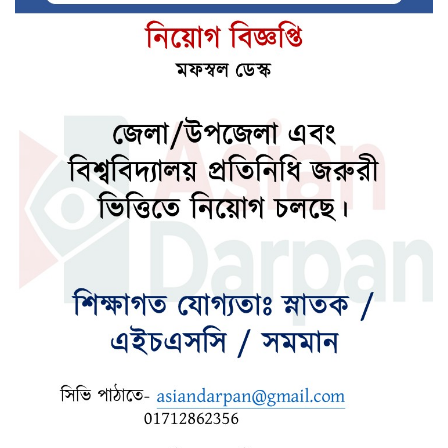
জেনে নিন আপনার আজকের রাশিফল
জেনে নিন আজকের নামাজের সময়সূচি
দেশের উন্নয়নে কাজ করতে ইউএনওদের
প্রধানমন্ত্রীর আহ্বান
ধ্বংসস্তূপ থেকে দেশকে রক্ষা করতে কাজ করছে
বিএনপি : মির্জা ফখরুল