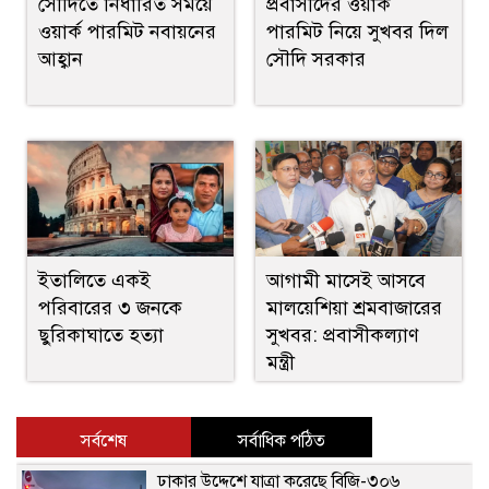
সৌদিতে নির্ধারিত সময়ে
প্রবাসীদের ওয়ার্ক
ওয়ার্ক পারমিট নবায়নের
পারমিট নিয়ে সুখবর দিল
আহ্বান
সৌদি সরকার
ইতালিতে একই
আগামী মাসেই আসবে
পরিবারের ৩ জনকে
মালয়েশিয়া শ্রমবাজারের
ছুরিকাঘাতে হত্যা
সুখবর: প্রবাসীকল্যাণ
মন্ত্রী
সর্বশেষ
সর্বাধিক পঠিত
ঢাকার উদ্দেশে যাত্রা করেছে বিজি-৩০৬