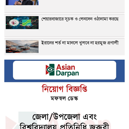
শেয়ারবাজারে সূচক ও লেনদেন ওঠানামা করছে
ইরানের শর্ত না মানলে খুলবে না হরমুজ প্রণালী
গভীর সমুদ্রবন্দর মাতারবাড়ি পরিদর্শনে প্রধানমন্ত্রী
জেনে নিন আপনার আজকের রাশিফল
জেনে নিন আজকের নামাজের সময়সূচি