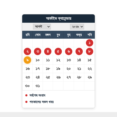
আর্কাইভ ক্যালেন্ডার
রবি
সোম
মঙ্গল
বুধ
বৃহ
শুক্র
শনি
১
২
৩
৪
৫
৬
৭
৮
৯
১০
১১
১২
১৩
১৪
১৫
১৬
১৭
১৮
১৯
২০
২১
২২
২৩
২৪
২৫
২৬
২৭
২৮
২৯
৩০
৩১
সর্বশেষ সংবাদ
গতকালের সকল খবর