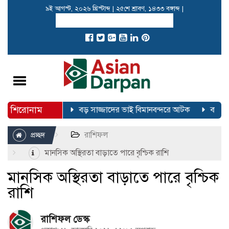
৯ই আগস্ট, ২০২৬ খ্রিস্টাব্দ
|
২৫শে শ্রাবণ, ১৪৩৩ বঙ্গাব্দ
|
Toggle
navigation
শিরোনাম
া করেছে বিজি-৩০৬
বড় সাজ্জাদের ভাই বিমানবন্দরে আটক
বর্তমানে
রাশিফল
প্রচ্ছদ
মানসিক অস্থিরতা বাড়াতে পারে বৃশ্চিক রাশি
মানসিক অস্থিরতা বাড়াতে পারে বৃশ্চিক
রাশি
রাশিফল ডেস্ক