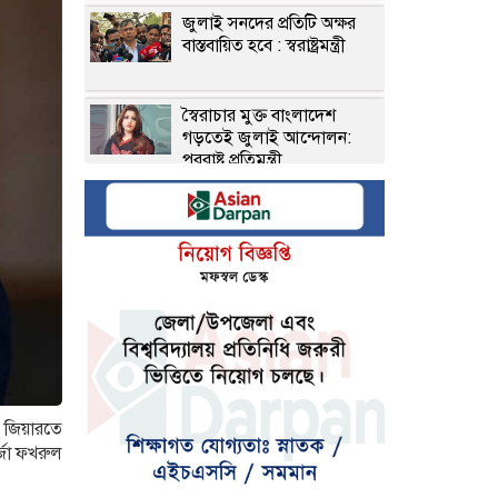
জুলাই সনদের প্রতিটি অক্ষর
বাস্তবায়িত হবে : স্বরাষ্ট্রমন্ত্রী
স্বৈরাচার মুক্ত বাংলাদেশ
গড়তেই জুলাই আন্দোলন:
পররাষ্ট্র প্রতিমন্ত্রী
জাতীয় ঐক্যই পারে
ফ্যাসিবাদের পুনর্বাসন ঠেকাতে:
মাহদী আমিন
জুলাই বাংলাদেশের সব
মানুষের : প্রতিমন্ত্রী টুকু
গণঅভ্যুত্থানে ক্লায়েন্ট স্টেট
যুগের অবসান হয়েছে :
র জিয়ারতে
পররাষ্ট্রমন্ত্রী
্জা ফখরুল
সাড়ে ৪ হাজার ক্রসফায়ার ও ৭