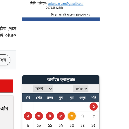
শতাধিক গুমের পেছনে আ.
লীগ: আইনমন্ত্রী
জুলাই আন্দোলনের কৃতিত্ব
জনগণের: জামায়াত আমির
বৈঠক শেষে
িনই তারেক
 করুন
আর্কাইভ ক্যালেন্ডার
রবি
সোম
মঙ্গল
বুধ
বৃহ
শুক্র
শনি
১
য় এবি
২
৩
৪
৫
৬
৭
৮
৯
১০
১১
১২
১৩
১৪
১৫