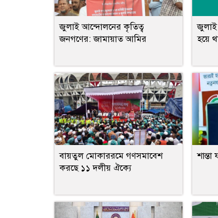
জুলাই আন্দোলনের কৃতিত্ব
জুলাই
জনগণের: জামায়াত আমির
হয়ে থ
বায়তুল মোকাররমে গণসমাবেশ
শান্তা
করছে ১১ দলীয় ঐক্যে