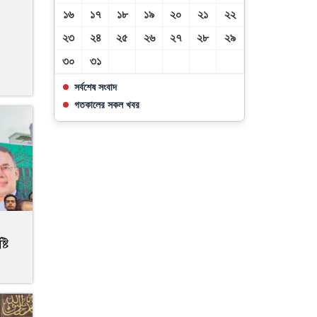
১৬
১৭
১৮
১৯
২০
২১
২২
২৩
২৪
২৫
২৬
২৭
২৮
২৯
৩০
৩১
সর্বশেষ সংবাদ
গতকালের সকল খবর
টি