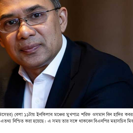
 ডিসেম্বর) বেলা ১১টায় ইনকিলাব মঞ্চের মুখপাত্র শরিফ ওসমান বিন হাদির কব
বর) এতথ্য নিশ্চিত করা হয়েছে। এ সময় তার সঙ্গে থাকবেন বিএনপির মহাসচিব মির