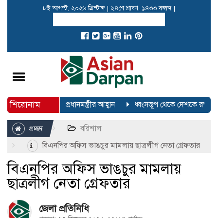
৮ই আগস্ট, ২০২৬ খ্রিস্টাব্দ
|
২৪শে শ্রাবণ, ১৪৩৩ বঙ্গাব্দ
|
Toggle
navigation
শিরোনাম
 করতে ইউএনওদের প্রধানমন্ত্রীর আহ্বান
ধ্বংসস্তূপ থেকে দেশকে রক্ষা ক
বরিশাল
প্রচ্ছদ
বিএনপির অফিস ভাঙচুর মামলায় ছাত্রলীগ নেতা গ্রেফতার
বিএনপির অফিস ভাঙচুর মামলায়
ছাত্রলীগ নেতা গ্রেফতার
জেলা প্রতিনিধি