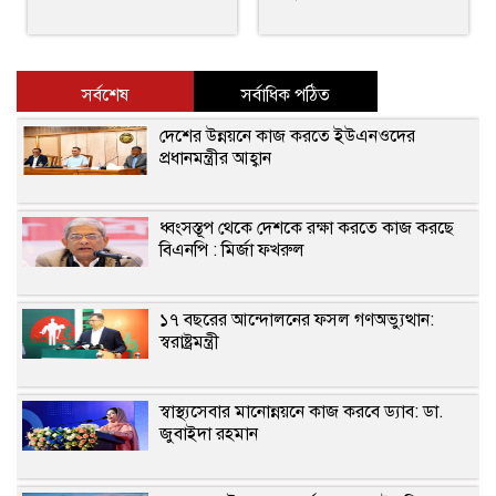
সর্বশেষ
সর্বাধিক পঠিত
দেশের উন্নয়নে কাজ করতে ইউএনওদের
প্রধানমন্ত্রীর আহ্বান
ধ্বংসস্তূপ থেকে দেশকে রক্ষা করতে কাজ করছে
বিএনপি : মির্জা ফখরুল
১৭ বছরের আন্দোলনের ফসল গণঅভ্যুত্থান:
স্বরাষ্ট্রমন্ত্রী
স্বাস্থ্যসেবার মানোন্নয়নে কাজ করবে ড্যাব: ডা.
জুবাইদা রহমান