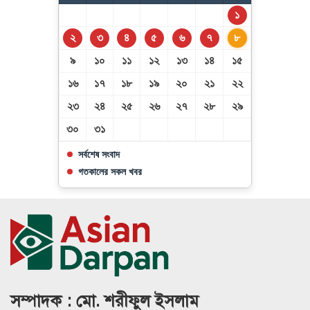
১
২
৩
৪
৫
৬
৭
৮
৯
১০
১১
১২
১৩
১৪
১৫
১৬
১৭
১৮
১৯
২০
২১
২২
২৩
২৪
২৫
২৬
২৭
২৮
২৯
৩০
৩১
সর্বশেষ সংবাদ
গতকালের সকল খবর
সম্পাদক : মো. শরীফুল ইসলাম