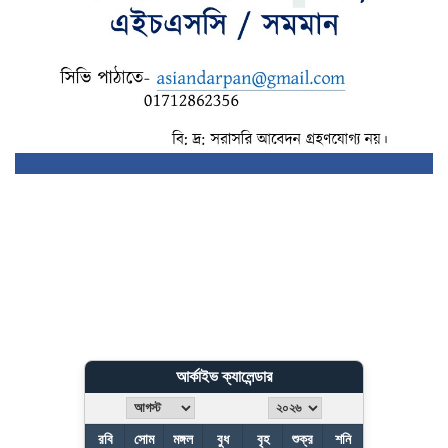
আর্কাইভ ক্যালেন্ডার
রবি
সোম
মঙ্গল
বুধ
বৃহ
শুক্র
শনি