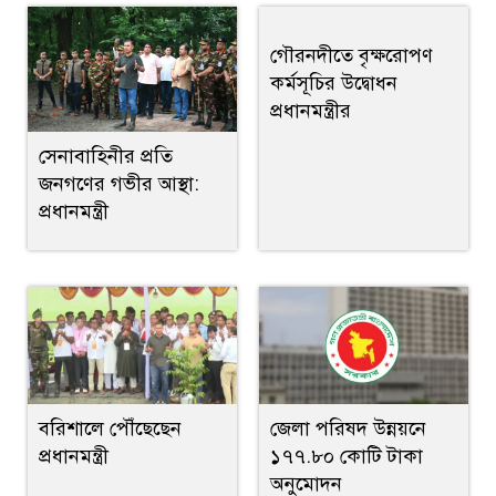
গৌরনদীতে বৃক্ষরোপণ
কর্মসূচির উদ্বোধন
প্রধানমন্ত্রীর
সেনাবাহিনীর প্রতি
জনগণের গভীর আস্থা:
প্রধানমন্ত্রী
বরিশালে পৌঁছেছেন
জেলা পরিষদ উন্নয়নে
প্রধানমন্ত্রী
১৭৭.৮০ কোটি টাকা
অনুমোদন