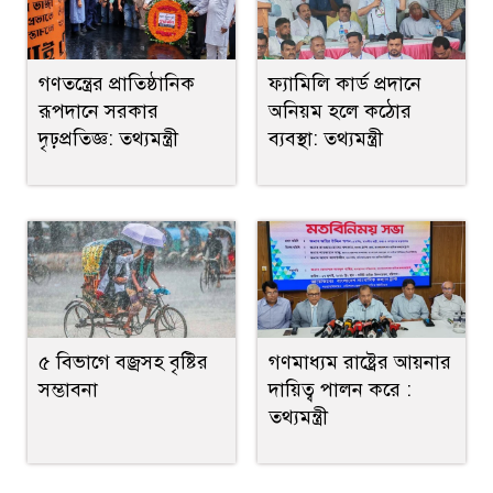
গণতন্ত্রের প্রাতিষ্ঠানিক
ফ্যামিলি কার্ড প্রদানে
রূপদানে সরকার
অনিয়ম হলে কঠোর
দৃঢ়প্রতিজ্ঞ: তথ্যমন্ত্রী
ব্যবস্থা: তথ্যমন্ত্রী
৫ বিভাগে বজ্রসহ বৃষ্টির
গণমাধ্যম রাষ্ট্রের আয়নার
সম্ভাবনা
দায়িত্ব পালন করে :
তথ্যমন্ত্রী