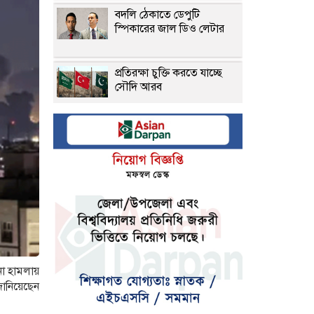
বদলি ঠেকাতে ডেপুটি
স্পিকারের জাল ডিও লেটার
প্রতিরক্ষা চুক্তি করতে যাচ্ছে
সৌদি আরব
টানা বাড়িয়ে কমিয়েছে সোনার
দাম
ডিম ও মুরগির দাম বেড়েছে
ব্যাংককে স্কুলে বন্দুক হামলায়
নিহত ৬
ো হামলায়
জানিয়েছেন
আজ সারাদেশে বজ্রসহ বৃষ্টির