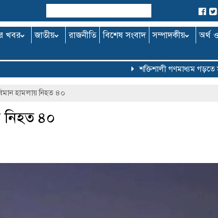
র খবর
জাতীয়
রাজনীতি
বিশেষ সংবাদ
সম্পাদকীয়
অর্থ 
শক্তিশালী গণমাধ্যম গড়তে সরকার ব
িমান হামলায় নিহত ৪০
য় নিহত ৪০