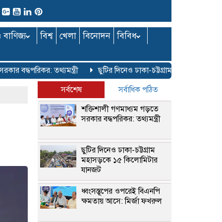
ও বাণিজ্য
বিশ্ব
খেলা
বিনোদন
বিবিধ
দ্ধপরিকর: তথ্যমন্ত্রী
ছুটির দিনেও ঢাকা-চট্টগ্রাম মহাসড়কে ১৫ কিলো
সর্বশেষ
সর্বাধিক পঠিত
শক্তিশালী গণমাধ্যম গড়তে
সরকার বদ্ধপরিকর: তথ্যমন্ত্রী
ছুটির দিনেও ঢাকা-চট্টগ্রাম
মহাসড়কে ১৫ কিলোমিটার
যানজট
ধ্বংসস্তূপের ওপরেই বিএনপি
ক্ষমতায় আসে: মির্জা ফখরুল