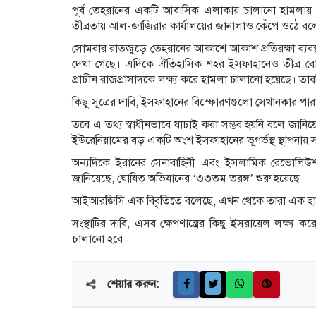
পূর্ব তেহরানের একটি আবাসিক এলাকায় চালানো হামলায় অন
তীব্রতায় আল-জাজিরার কার্যালয়ের জানালাও কেঁপে ওঠে বল
সোমবার রাতজুড়ে তেহরানের আকাশে আকাশ প্রতিরক্ষা ব্যবস্থা 
দেখা গেছে। এদিকে ঐতিহাসিক শহর ইসফাহানেও তীব্র বোমা
প্রাচীন রাজপ্রাসাদকে লক্ষ্য করে হামলা চালানো হয়েছে। 
কিছু সূত্রের দাবি, ইসফাহানের বিস্ফোরণগুলো সেখানকার পা
তবে এ তথ্য স্বাধীনভাবে যাচাই করা সম্ভব হয়নি বলে জানিয়
ইউরেনিয়ামের বড় একটি অংশ ইসফাহানের ভূগর্ভস্থ স্থাপনায় 
অন্যদিকে ইরানের সেনাবাহিনী এবং ইসলামিক রেভোলিউশন
জানিয়েছে, ঘোষিত অভিযানের ‘৩৩তম তরঙ্গ’ শুরু হয়েছে।
আইআরজিসি এক বিবৃতিতে বলেছে, এখন থেকে তারা এক হাজার
সংস্থাটির দাবি, এসব ক্ষেপণাস্ত্রের কিছু ইসরায়েল লক্ষ্য ক
চালানো হবে।
শেয়ার করুন: