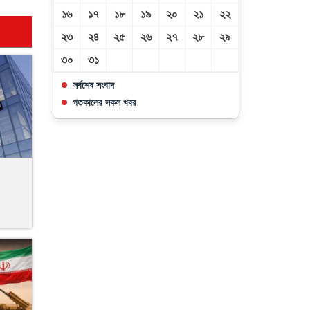
১৬
১৭
১৮
১৯
২০
২১
২২
২৩
২৪
২৫
২৬
২৭
২৮
২৯
৩০
৩১
সর্বশেষ সংবাদ
গতকালের সকল খবর