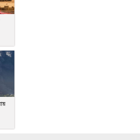
:
লায়