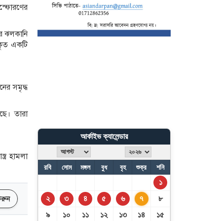
আশঙ্কা
িস্ফোরণের
োর ঝলকানি
সিলেটে সড়ক দুর্ঘটনায় নিহতে
ীকৃত একটি
৯
ের সমৃদ্ধ
ছে। তারা
আর্কাইভ ক্যালেন্ডার
্ত্র হামলা
রবি
সোম
মঙ্গল
বুধ
বৃহ
শুক্র
শনি
১
২
৩
৪
৫
৬
৭
৮
 করুন
৯
১০
১১
১২
১৩
১৪
১৫