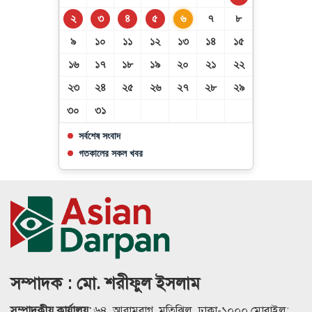
২
৩
৪
৫
৬
৭
৮
৯
১০
১১
১২
১৩
১৪
১৫
১৬
১৭
১৮
১৯
২০
২১
২২
২৩
২৪
২৫
২৬
২৭
২৮
২৯
৩০
৩১
সর্বশেষ সংবাদ
গতকালের সকল খবর
সম্পাদক : মো. শরীফুল ইসলাম
সম্পাদকীয় কার্যালয়:
৬৪, আরামবাগ, মতিঝিল, ঢাকা-১০০০ মোবাইল: