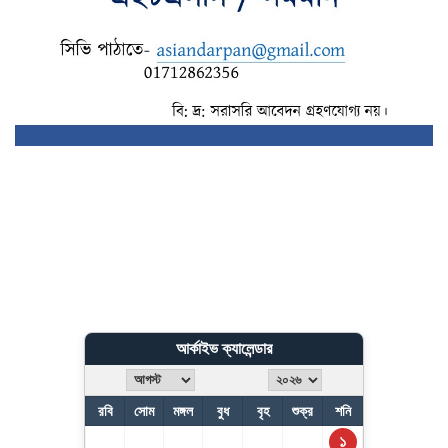
আর্কাইভ ক্যালেন্ডার
রবি
সোম
মঙ্গল
বুধ
বৃহ
শুক্র
শনি
১