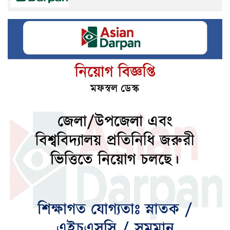
তনু হত্যা: হাফিজুরকে ২৪ ঘণ্টার মধ্যে
আত্মসমর্পণের নির্দেশ
‘সাজাপ্রাপ্ত স্বৈরাচারের বিষয়ে ভারত ব্যবস্থা না
নিলে বাংলাদেশের উদ্বেগ বাড়বে’
এসএসসি পরীক্ষার ফল ১০ আগস্ট
জ্বালানি চাহিদা মেটাতে কেনা হচ্ছে ৮ কার্গো
এলএনজি, ৫ হাজার টন এলপিজি
এআইয়ের সুফল লুফে না নিলে উন্নয়নশীল
দেশগুলো পিছিয়ে পড়বে: বিশ্বব্যাংক