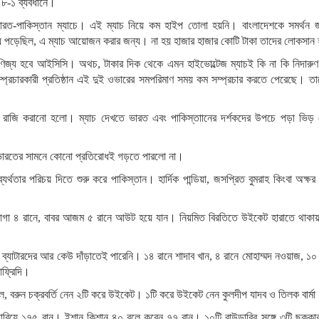
ো ৮-১ ব্যবধানে।
রত-পাকিস্তান ম্যাচে। এই ম্যাচ নিয়ে কম হাইপ তোলা হয়নি। বাংলাদেশকে সমর্থন 
য়ে পড়েছিল, এ ম্যাচ আয়োজন করার জন্য। না হয় হাজার হাজার কোটি টাকা তাদের লোকসান
বাণিজ্য হবে আইসিসি। অথচ, টাকার দিক থেকে এমন হাইভোল্টেজ ম্যাচই কি না কি নিদারুণ 
চারকারী প্রতিষ্ঠান এই দুই ওভারের সমপরিমাণ সময় কম সম্প্রচার করতে পেরেছে। 
রাজি করানো হলো। ম্যাচ দেখতে ভারত এবং পাকিস্তাানের দর্শকদের উপচে পড়া ভিড় 
ই, ভারতের সামনে কোনো প্রতিরোধই গড়তে পারলো না।
্থতার পরিচয় দিতে শুরু করে পাকিস্তান। হার্দিক পান্ডিয়া, জসপ্রিত বুমরাহ কিংবা অক্ষর
ি আগা ৪ রানে, বাবর আজম ৫ রানে আউট হয়ে যান। নিয়মিত বিরতিতে উইকেট হারাতে থাকা
 ব্যাটারদের আর কেউ দাঁড়াতেই পারেনি। ১৪ রানে শাদাব খান, ৪ রানে মোহাম্মদ নওয়াজ, ১০
ফ্রিদি।
যাটেল, বরুন চক্রবর্তি নেন ২টি করে উইকেট। ১টি করে উইকেট নেন কুলদীপ যাদব ও তিলক বার্ম
িয়ে ১৭৫ রান। ইশান কিশান ৪০ বলে করেন ৭৭ রান। ১০টি বাউন্ডারির সঙ্গে ৩টি ছক্কার