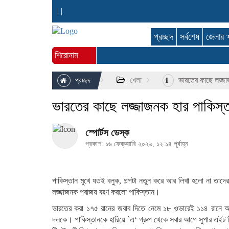
|
|
প্রচ্ছদ
সর্বশেষ
জেলার 
শিরোনাম
খেলা
ভারতের কাছে লজ্জা
প্রচ্ছদ
ভারতের কাছে লজ্জাজনক হার পাকিস্
স্পোর্টস ডেস্ক
প্রকাশ: ১৬ ফেব্রুয়ারি ২০২৬, ১২:১৪ পূর্বাহ্ন
পাকিস্তান মুখে যতই বলুক, গল্পটা নতুন করে আর লিখা হলো না তা
লজ্জাজনক পরাজয় বরণ করলো পাকিস্তান।
ভারতের করা ১৭৫ রানের জবাব দিতে নেমে ১৮ ওভারেই ১১৪ রানে
দলকে। পাকিস্তানকে হারিয়ে `এ‘ গ্রুপ থেকে সবার আগে সুপার এইট ন