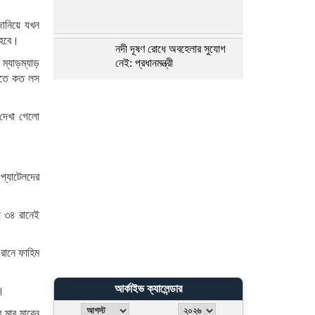
জানিয়ে যখন
 হবে।
নদী দূষণ রোধে অবহেলার সুযোগ
ম্যাড়ম্যাড়
নেই: প্রধানমন্ত্রী
তাতে কত লস
সঠিক বীমাদাবি পরিশোধই কর্ণফুলী
দেখা গেলো
ইন্স্যুরেন্সের মূল চালিকাশক্তি
টানা বাড়ানো হচ্ছে সোনার দাম
 প্যাটেলদের
য় ৩৪ রানেই
লালবাগ কেল্লা পরিদর্শন করেছেন
মার্কিন নৌ কমান্ডার
 রানে ফাহিম
পলাতক আসামিকে দিয়ে রাজনীতি
আর্কাইভ ক্যালেন্ডার
া।
করছে ভারত: রিজভী
 মার মারেন