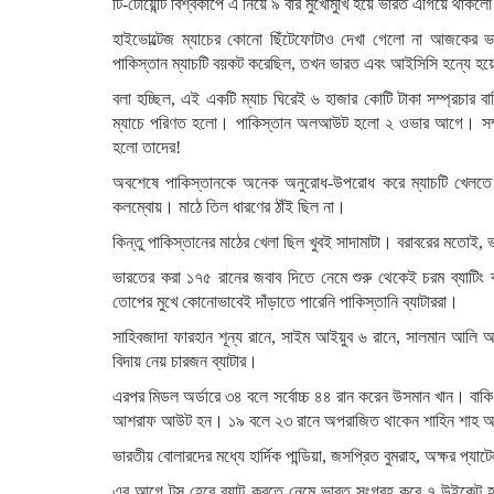
টি-টোয়েন্টি বিশ্বকাপে এ নিয়ে ৯ বার মুখোমুখি হয়ে ভারত এগিয়ে থাকল
হাইভোল্টেজ ম্যাচের কোনো ছিঁটেফোটাও দেখা গেলো না আজকের ভা
পাকিস্তান ম্যাচটি বয়কট করেছিল, তখন ভারত এবং আইসিসি হন্যে হ
বলা হচ্ছিল, এই একটি ম্যাচ ঘিরেই ৬ হাজার কোটি টাকা সম্প্রচার 
ম্যাচে পরিণত হলো। পাকিস্তান অলআউট হলো ২ ওভার আগে। সম্প্র
হলো তাদের!
অবশেষে পাকিস্তানকে অনেক অনুরোধ-উপরোধ করে ম্যাচটি খেলতে 
কলম্বোয়। মাঠে তিল ধারণের ঠাঁই ছিল না।
কিন্তু পাকিস্তানের মাঠের খেলা ছিল খুবই সাদামাটা। বরাবরের মতো
ভারতের করা ১৭৫ রানের জবাব দিতে নেমে শুরু থেকেই চরম ব্যাটিং ব্যর
তোপের মুখে কোনোভাবেই দাঁড়াতে পারেনি পাকিস্তানি ব্যাটাররা।
সাহিবজাদা ফারহান শূন্য রানে, সাইম আইয়ুব ৬ রানে, সালমান আল
বিদায় নেয় চারজন ব্যাটার।
এরপর মিডল অর্ডারে ৩৪ বলে সর্বোচ্চ ৪৪ রান করেন উসমান খান। বাকি
আশরাফ আউট হন। ১৯ বলে ২৩ রানে অপরাজিত থাকেন শাহিন শাহ আ
ভারতীয় বোলারদের মধ্যে হার্দিক পান্ডিয়া, জসপ্রিত বুমরাহ, অক্ষর প্
এর আগে টস হেরে ব্যাট করতে নেমে ভারত সংগ্রহ করে ৭ উইকেট হার