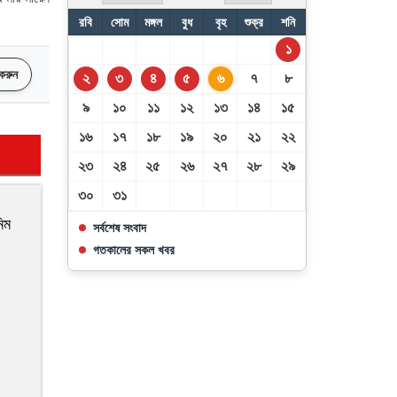
রবি
সোম
মঙ্গল
বুধ
বৃহ
শুক্র
শনি
৪ বিভাগে মুষলধারে বৃষ্টির আভাস
১
 করুন
২
৩
৪
৫
৬
৭
৮
৯
১০
১১
১২
১৩
১৪
১৫
১৬
১৭
১৮
১৯
২০
২১
২২
২৩
২৪
২৫
২৬
২৭
২৮
২৯
৩০
৩১
িম
সর্বশেষ সংবাদ
গতকালের সকল খবর