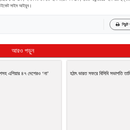
 ৩ উইকেট সাইম আইয়ুব।
প্রিন্ট
আরও পড়ুন
েশসহ এশিয়ার ৪৭ দেশেরও ‘না’
হঠাৎ ভারত সফরে বিসিবি সভাপতি তাম