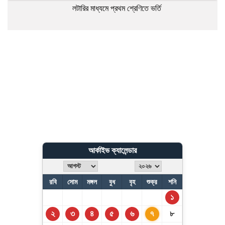
লটারির মাধ্যমে প্রথম শ্রেণিতে ভর্তি
হাফিজুরকে ২৪ ঘণ্টার মধ্যে আত্মসমর্পণের নির্দেশ
স্বৈরাচারের বিষয়ে ভারত ব্যবস্থা না নিলে উদ্বেগ বাড়বে
১০ আগস্ট এসএসসির ফল প্রকাশ
আর্কাইভ ক্যালেন্ডার
জ্বালানি চাহিদা মেটাতে কেনা হচ্ছে ৮ কার্গো এলএনজি
রবি
সোম
মঙ্গল
বুধ
বৃহ
শুক্র
শনি
১
২
৩
৪
৫
৬
৭
৮
উন্নয়নশীল দেশের অগ্রগতিতে এআই গ্রহণে