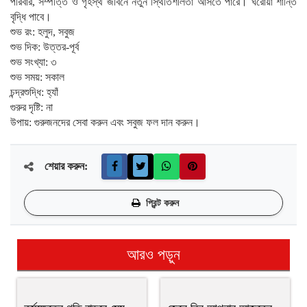
পরিবার, সম্পত্তি ও গৃহস্থ জীবনে নতুন স্থিতিশীলতা আসতে পারে। ঘরোয়া শান্তি
বৃদ্ধি পাবে।
শুভ রং: হলুদ, সবুজ
শুভ দিক: উত্তর-পূর্ব
শুভ সংখ্যা: ৩
শুভ সময়: সকাল
চন্দ্রশুদ্ধি: হ্যাঁ
গুরুর দৃষ্টি: না
উপায়: গুরুজনদের সেবা করুন এবং সবুজ ফল দান করুন।
শেয়ার করুন:
প্রিন্ট করুন
আরও পড়ুন