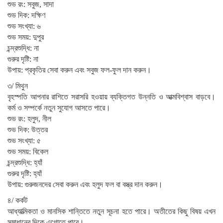
শুভ রং: সবুজ, সাদা
শুভ দিক: দক্ষিণ
শুভ সংখ্যা: ৬
শুভ সময়: দুপুর
চন্দ্রশুদ্ধি: না
গুরুর দৃষ্টি: না
উপায়: প্রকৃতির সেবা করুন এবং সবুজ ফল-ফুল দান করুন।
৩/ মিথুন
বৃহস্পতি আপনার রাশিতে সরাসরি হওয়ায় ব্যক্তিগত উন্নতি ও আত্মবিশ্বাস বাড়বে।
কর্ম ও সম্পর্কে নতুন সুযোগ আসতে পারে।
শুভ রং: হলুদ, নীল
শুভ দিক: উত্তর
শুভ সংখ্যা: ৫
শুভ সময়: বিকেল
চন্দ্রশুদ্ধি: হ্যাঁ
গুরুর দৃষ্টি: হ্যাঁ
উপায়: গুরুজনদের সেবা করুন এবং হলুদ ফল বা বস্ত্র দান করুন।
৪/ কর্কট
আধ্যাত্মিকতা ও মানসিক শান্তিতে নতুন সূচনা হতে পারে। অতীতের কিছু বিষয় এখন
সমাধানের দিকে এগোতে পারে।