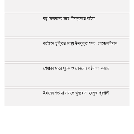
বড় সাজ্জাদের ভাই বিমানবন্দরে আটক
বর্তমানে চুক্তির জন্য উপযুক্ত সময়: পেজেশকিয়ান
শেয়ারবাজারে সূচক ও লেনদেন ওঠানামা করছে
ইরানের শর্ত না মানলে খুলবে না হরমুজ প্রণালী
গভীর সমুদ্রবন্দর মাতারবাড়ি পরিদর্শনে প্রধানমন্ত্রী