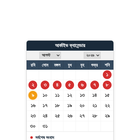
জেনে নিন আপনার আজকের রাশিফল
জেনে নিন আজকের নামাজের সময়সূচি
আর্কাইভ ক্যালেন্ডার
দেশের উন্নয়নে কাজ করতে ইউএনওদের প্রধানমন্ত্রীর
রবি
সোম
মঙ্গল
বুধ
বৃহ
শুক্র
শনি
আহ্বান
১
২
৩
৪
৫
৬
৭
৮
ধ্বংসস্তূপ থেকে দেশকে রক্ষা করতে কাজ করছে বিএনপি :
মির্জা ফখরুল
৯
১০
১১
১২
১৩
১৪
১৫
১৬
১৭
১৮
১৯
২০
২১
২২
২৩
২৪
২৫
২৬
২৭
২৮
২৯
৩০
৩১
সর্বশেষ সংবাদ