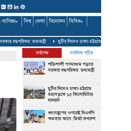
ও বাণিজ্য
বিশ্ব
খেলা
বিনোদন
বিবিধ
দ্ধপরিকর: তথ্যমন্ত্রী
ছুটির দিনেও ঢাকা-চট্টগ্রাম মহাসড়কে ১৫ কিলো
সর্বশেষ
সর্বাধিক পঠিত
শক্তিশালী গণমাধ্যম গড়তে
সরকার বদ্ধপরিকর: তথ্যমন্ত্রী
ছুটির দিনেও ঢাকা-চট্টগ্রাম
মহাসড়কে ১৫ কিলোমিটার
যানজট
ধ্বংসস্তূপের ওপরেই বিএনপি
ক্ষমতায় আসে: মির্জা ফখরুল