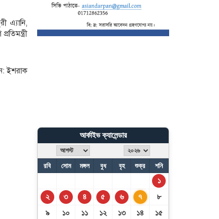
আশঙ্কা
ী এ্যানি,
তিমন্ত্রী
সিলেটে সড়ক দুর্ঘটনায় নিহতে
৯
েন: ইশরাক
আর্কাইভ ক্যালেন্ডার
রবি
সোম
মঙ্গল
বুধ
বৃহ
শুক্র
শনি
১
২
৩
৪
৫
৬
৭
৮
৯
১০
১১
১২
১৩
১৪
১৫