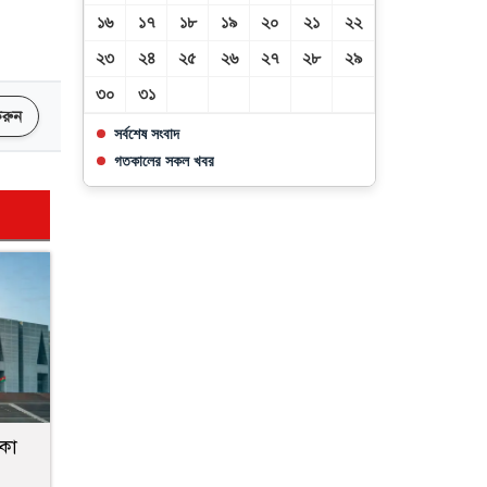
১৬
১৭
১৮
১৯
২০
২১
২২
২৩
২৪
২৫
২৬
২৭
২৮
২৯
৩০
৩১
 করুন
সর্বশেষ সংবাদ
গতকালের সকল খবর
িকা