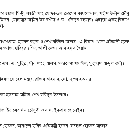
আওয়াল মিন্টু, কাজী শাহ মোফাজ্জল হোসেন কায়কোবাদ, শহীদ উদ্দীন চৌধুর
িলন, মোহাম্মদ আমিন উর রশীদ ও ড. খলিলুর রহমান। এছাড়া একই বিভাগে প্র
্দীন।
াখাওয়াত হোসেন বকুল ও শেখ রবিউল আলম। এ বিভাগ থেকে প্রতিমন্ত্রী হল
 হাজ্জাজ, হাবিবুর রশিদ, আলী নেওয়াজ মাহমুদ খৈয়াম।
েন: এম. এ. মুহিত, মীর শাহে আলম, ফারজানা শারমিন, মুহাম্মদ আব্দুল বারী।
ন: আহমদ সোহেল মঞ্জুর, রাজিব আহসান, মো. নুরুল হক নুর।
অনিন্দ্য ইসলাম অমিত, শেখ ফরিদুল ইসলাম।
্লাত, ইয়াসের খান চৌধুরী ও এম. ইকবাল হোসেইন।
হোসেন, আসাদুল হাবিব; প্রতিমন্ত্রী হলেন: ফরহাদ হোসেন আজাদ।