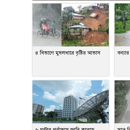
৪ বিভাগে মুষলধারে বৃষ্টির আভাস
বন্যা
৬ ঘণ্টার পূর্বাভাস জারি করেছে
সাত বি