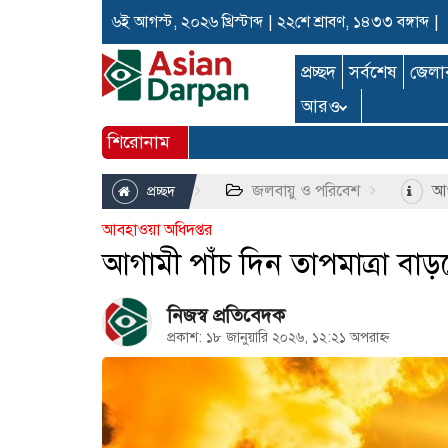
৬ই আগস্ট, ২০২৬ খ্রিস্টাব্দ
|
২২শে শ্রাবণ, ১৪৩৩ বঙ্গাব্দ
|
প্রচ্ছদ
সর্বশেষ
জেলা
আরও
শিরোনাম
জলবায়ু ও পরিবেশ
আগা
প্রচ্ছদ
আবহাওয়া অধিদপ্তর
আগামী পাঁচ দিন তাপমাত্রা বাড়
নিজস্ব প্রতিবেদক
প্রকাশ: ১৮ জানুয়ারি ২০২৬, ১২:২১ অপরাহ্ন