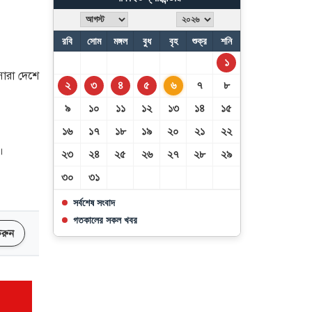
৩০৮ জন উদ্ধার
রবি
সোম
মঙ্গল
বুধ
বৃহ
শুক্র
শনি
আজ থেকে সবার জন্য উন্মুক্ত
১
জুলাই জাদুঘর
সারা দেশে
২
৩
৪
৫
৬
৭
৮
৯
১০
১১
১২
১৩
১৪
১৫
১৬
১৭
১৮
১৯
২০
২১
২২
।
২৩
২৪
২৫
২৬
২৭
২৮
২৯
৩০
৩১
সর্বশেষ সংবাদ
গতকালের সকল খবর
 করুন