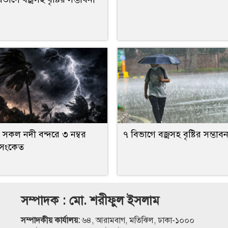
 সকল নদী বন্দরে ৩ নম্বর
৭ বিভাগে বজ্রসহ বৃষ্টির সম্ভাবন
 সংকেত
সম্পাদক : মো. শরীফুল ইসলাম
সম্পাদকীয় কার্যালয়:
৬৪, আরামবাগ, মতিঝিল, ঢাকা-১০০০