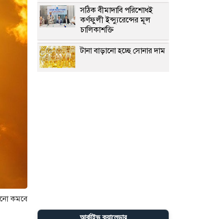
সঠিক বীমাদাবি পরিশোধই
কর্ণফুলী ইন্স্যুরেন্সের মূল
চালিকাশক্তি
টানা বাড়ানো হচ্ছে সোনার দাম
লালবাগ কেল্লা পরিদর্শন
করেছেন মার্কিন নৌ কমান্ডার
পলাতক আসামিকে দিয়ে
রাজনীতি করছে ভারত: রিজভী
৪ বিভাগে মুষলধারে বৃষ্টির
আভাস
কখনো কমবে
নাইজেরিয়ায় ১ দিনে অপহৃত
আর্কাইভ ক্যালেন্ডার