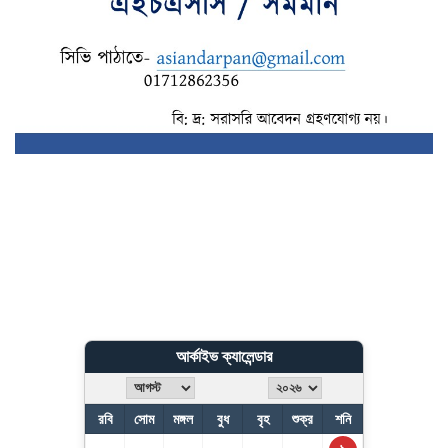
আর্কাইভ ক্যালেন্ডার
রবি
সোম
মঙ্গল
বুধ
বৃহ
শুক্র
শনি