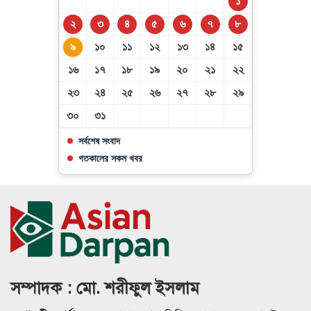
১
২
৩
৪
৫
৬
৭
৮
৯
১০
১১
১২
১৩
১৪
১৫
১৬
১৭
১৮
১৯
২০
২১
২২
২৩
২৪
২৫
২৬
২৭
২৮
২৯
৩০
৩১
সর্বশেষ সংবাদ
গতকালের সকল খবর
সম্পাদক : মো. শরীফুল ইসলাম