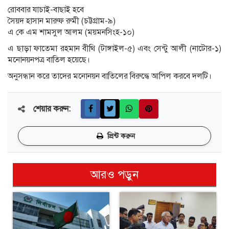
রোববার যাচাই-বাছাই হবে
সৈয়দ হাসান মারুফ রুমী (চট্টগ্রাম-৯)
এ কে এম শামসুল আলম (ময়মনসিংহ-১০)
এ ছাড়া ফাতেমা রহমান বীথি (টাঙ্গাইল-৫) এবং সেন্টু আলী (নাটোর-১)
মনোনয়নপত্র বাতিল হয়েছে।
অনুসন্ধান করে তাদের মনোনয়ন বাতিলের বিরুদ্ধে আপিল করবে দলটি।
শেয়ার করুন:
প্রিন্ট করুন
আরও পড়ুন