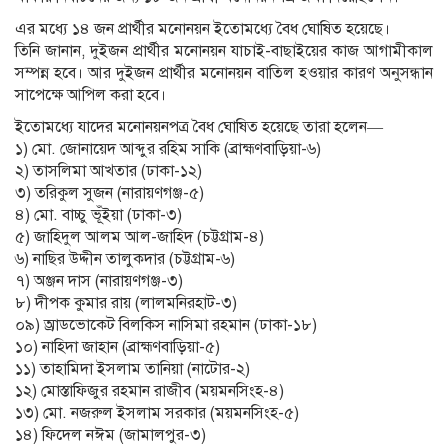
এর মধ্যে ১৪ জন প্রার্থীর মনোনয়ন ইতোমধ্যে বৈধ ঘোষিত হয়েছে।
তিনি জানান, দুইজন প্রার্থীর মনোনয়ন যাচাই-বাছাইয়ের কাজ আগামীকাল
সম্পন্ন হবে। আর দুইজন প্রার্থীর মনোনয়ন বাতিল হওয়ার কারণ অনুসন্ধান
সাপেক্ষে আপিল করা হবে।
ইতোমধ্যে যাদের মনোনয়নপত্র বৈধ ঘোষিত হয়েছে তারা হলেন—
১) মো. জোনায়েদ আব্দুর রহিম সাকি (ব্রাহ্মণবাড়িয়া-৬)
২) তাসলিমা আখতার (ঢাকা-১২)
৩) তরিকুল সুজন (নারায়ণগঞ্জ-৫)
৪) মো. বাচ্চু ভূঁইয়া (ঢাকা-৩)
৫) জাহিদুল আলম আল-জাহিদ (চট্টগ্রাম-৪)
৬) নাছির উদ্দীন তালুকদার (চট্টগ্রাম-৬)
৭) অঞ্জন দাস (নারায়ণগঞ্জ-৩)
৮) দীপক কুমার রায় (লালমনিরহাট-৩)
০৯) অ্রাডভোকেট বিলকিস নাসিমা রহমান (ঢাকা-১৮)
১০) নাহিদা জাহান (ব্রাহ্মণবাড়িয়া-৫)
১১) তাহামিদা ইসলাম তানিয়া (নাটোর-২)
১২) মোস্তাফিজুর রহমান রাজীব (ময়মনসিংহ-৪)
১৩) মো. নজরুল ইসলাম সরকার (ময়মনসিংহ-৫)
১৪) ফিদেল নঈম (জামালপুর-৩)