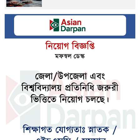
গভীর সমুদ্রবন্দর মাতারবাড়ি পরিদর্শনে প্রধানমন্ত্রী
জেনে নিন আপনার আজকের রাশিফল
জেনে নিন আজকের নামাজের সময়সূচি
দেশের উন্নয়নে কাজ করতে ইউএনওদের
প্রধানমন্ত্রীর আহ্বান
ধ্বংসস্তূপ থেকে দেশকে রক্ষা করতে কাজ করছে
বিএনপি : মির্জা ফখরুল