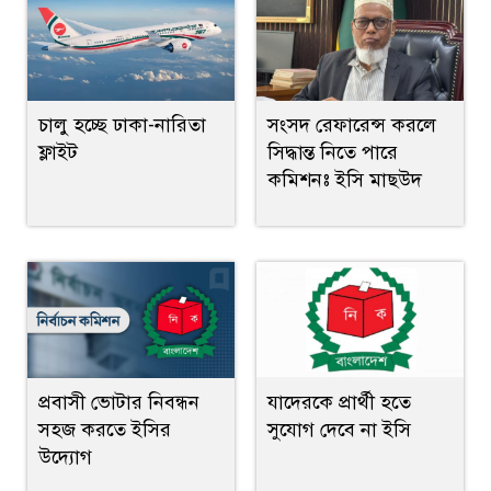
সংসদ রেফারেন্স করলে
চালু হচ্ছে ঢাকা-নারিতা
সিদ্ধান্ত নিতে পারে
ফ্লাইট
কমিশনঃ ইসি মাছউদ
প্রবাসী ভোটার নিবন্ধন
যাদেরকে প্রার্থী হতে
সহজ করতে ইসির
সুযোগ দেবে না ইসি
উদ্যোগ