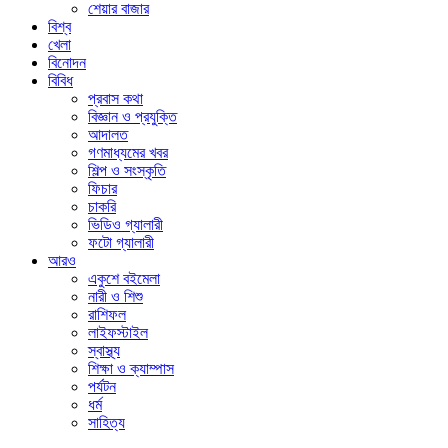
শেয়ার বাজার
বিশ্ব
খেলা
বিনোদন
বিবিধ
প্রবাস কথা
বিজ্ঞান ও প্রযুক্তি
আদালত
গণমাধ্যমের খবর
শিল্প ও সংস্কৃতি
ফিচার
চাকরি
ভিডিও গ্যালারী
ফটো গ্যালারী
আরও
একুশে বইমেলা
নারী ও শিশু
রাশিফল
লাইফস্টাইল
স্বাস্থ্য
শিক্ষা ও ক্যাম্পাস
পর্যটন
ধর্ম
সাহিত্য