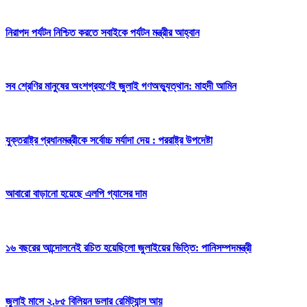
নিরাপদ পর্যটন নিশ্চিত করতে সবাইকে পর্যটন মন্ত্রীর আহ্বান
সব শ্রেণির মানুষের অংশগ্রহণেই জুলাই গণঅভ্যুত্থান: মাহদী আমিন
যুক্তরাষ্ট্র প্রধানমন্ত্রীকে সর্বোচ্চ মর্যাদা দেয় : পররাষ্ট্র উপদেষ্টা
আবারো বাড়ানো হয়েছে এলপি গ্যাসের দাম
১৬ বছরের আন্দোলনেই রচিত হয়েছিলো জুলাইয়ের ভিত্তি: পানিসম্পদমন্ত্রী
জুলাই মাসে ২.৮৫ বিলিয়ন ডলার রেমিট্যান্স আয়