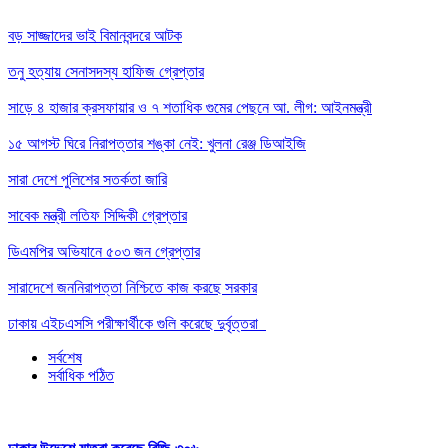
বড় সাজ্জাদের ভাই বিমানবন্দরে আটক
তনু হত্যায় সেনাসদস্য হাফিজ গ্রেপ্তার
সাড়ে ৪ হাজার ক্রসফায়ার ও ৭ শতাধিক গুমের পেছনে আ. লীগ: আইনমন্ত্রী
১৫ আগস্ট ঘিরে নিরাপত্তার শঙ্কা নেই: খুলনা রেঞ্জ ডিআইজি
সারা দেশে পুলিশের সতর্কতা জারি
সাবেক মন্ত্রী লতিফ সিদ্দিকী গ্রেপ্তার
ডিএমপির অভিযানে ৫০৩ জন গ্রেপ্তার
সারাদেশে জননিরাপত্তা নিশ্চিতে কাজ করছে সরকার
ঢাকায় এইচএসসি পরীক্ষার্থীকে গুলি করেছে দুর্বৃত্তরা
সর্বশেষ
সর্বাধিক পঠিত