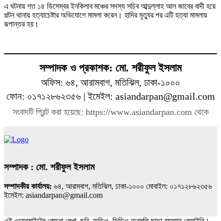
এ ঘটনায় গত ১৪ ডিসেম্বর ইনকিলাব মঞ্চের সদস্য সচিব আব্দুল্লাহ আল জাবের বাদী হয়ে
পল্টন থানায় হত্যাচেষ্টার অভিযোগে মামলা করেন। হাদির মৃত্যুর পর এটি হত্যা মামলায়
রূপান্তর হয়।
সম্পাদক ও প্রকাশক: মো. শরীফুল ইসলাম
অফিস: ৬৪, আরামবাগ, মতিঝিল, ঢাকা-১০০০
ফোন: ০১৭১২৮৬২৩৫৬ | ইমেইল: asiandarpan@gmail.com
সংবাদটি প্রিন্ট করা হয়েছে: https://www.asiandarpan.com থেকে
সম্পাদক : মো. শরীফুল ইসলাম
সম্পাদকীয় কার্যালয়:
৬৪, আরামবাগ, মতিঝিল, ঢাকা-১০০০ মোবাইল: ০১৭১২৮৬২৩৫৬
ইমেইল: asiandarpan@gmail.com
এই ওয়েবসাইটের কোনো লেখা, ছবি, অডিও, ভিডিও অনুমতি ছাড়া ব্যবহার বেআইনি।