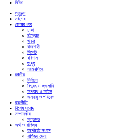
বিবিধ
প্রচ্ছদ
সর্বশেষ
জেলার খবর
ঢাকা
চট্টগ্রাম
খুলনা
রাজশাহী
সিলেট
বরিশাল
রংপুর
ময়মনসিংহ
জাতীয়
নির্বাচন
বিদ্যুৎ ও জ্বালানি
অপরাধ ও আইন
জলবায়ু ও পরিবেশ
রাজনীতি
বিশেষ সংবাদ
সম্পাদকীয়
মুক্তমত
অর্থ ও বাণিজ্য
কর্পোরেট সংবাদ
বাণিজ্য মেলা