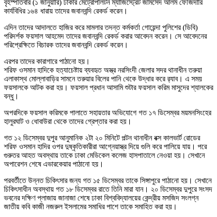
বৃহস্পতিবার (১ জানুয়ারি) ঢাকার মেট্রোপলিটন ম্যাজিস্ট্রেট জামসেদ আলম ফৌজদারি
কার্যবিধির ১৬৪ ধারায় তাদের জবানবন্দি রেকর্ড করেন।
এদিন তাদের আদালতে হাজির করে মামলার তদন্ত কর্মকর্তা গোয়েন্দা পুলিশের (ডিবি)
পরিদর্শক ফয়সাল আহমেদ তাদের জবানবন্দি রেকর্ড করার আবেদন করেন। সে আবেদনের
পরিপ্রেক্ষিতে বিচারক তাদের জবানবন্দি রেকর্ড করেন।
এরপর তাদের কারাগারে পাঠানো হয়।
শরিফ ওসমান হাদিকে হত্যাচেষ্টায় ব্যবহৃত অস্ত্র নরসিংদী জেলার সদর থানাধীন তরুয়া
এলাকাস্থ মোল্লাবাড়ির সামনে তরুয়ার বিলের পানি থেকে উদ্ধার করে র‌্যাব। এ সময়
ফয়সালকে আটক করা হয়। ফয়সাল প্রধান আসামি শুটার ফয়সাল করিম মাসুদের শ্যালকের
বন্ধু।
অপরদিকে ফয়সাল করিমকে পালাতে সহায়তার অভিযোগে গত ১৭ ডিসেম্বর ময়মনসিংহের
হালুরঘাট ও ধোবাউরা থেকে তাদের গ্রেপ্তার করা হয়।
গত ১২ ডিসেম্বর দুপুর আনুমানিক ২টা ২০ মিনিটে পল্টন থানাধীন বক্স কালভার্ট রোডের
শরিফ ওসমান হাদির ওপর দুষ্কৃতিকারীরা আগ্নেয়াস্ত্র দিয়ে গুলি করে পালিয়ে যায়। পরে
গুরুতর আহত অবস্থায় তাকে ঢাকা মেডিকেল কলেজ হাসপাতালে নেওয়া হয়। সেখানে
অপারেশন শেষে এভারকেয়ার পাঠানো হয়।
পরবর্তীতে উন্নত চিকিৎসার জন্য গত ১৫ ডিসেম্বর তাকে সিঙ্গাপুরে পাঠানো হয়। সেখানে
চিকিৎসাধীন অবস্থায় গত ১৮ ডিসেম্বর রাতে তিনি মারা যান। ২০ ডিসেম্বর দুপুরে সংসদ
ভবনের দক্ষিণ প্লাজায় জানাজা শেষে ঢাকা বিশ্ববিদ্যালয়ের কেন্দ্রীয় মসজিদ সংলগ্ন
জাতীয় কবি কাজী নজরুল ইসলামের সমাধির পাশে তাকে সমাহিত করা হয়।