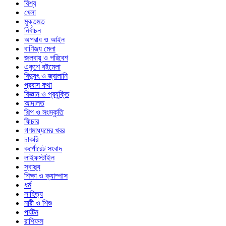
বিশ্ব
খেলা
মুক্তমত
নির্বাচন
অপরাধ ও আইন
বাণিজ্য মেলা
জলবায়ু ও পরিবেশ
একুশে বইমেলা
বিদ্যুৎ ও জ্বালানি
প্রবাস কথা
বিজ্ঞান ও প্রযুক্তি
আদালত
শিল্প ও সংস্কৃতি
ফিচার
গণমাধ্যমের খবর
চাকরি
কর্পোরেট সংবাদ
লাইফস্টাইল
স্বাস্থ্য
শিক্ষা ও ক্যাম্পাস
ধর্ম
সাহিত্য
নারী ও শিশু
পর্যটন
রাশিফল