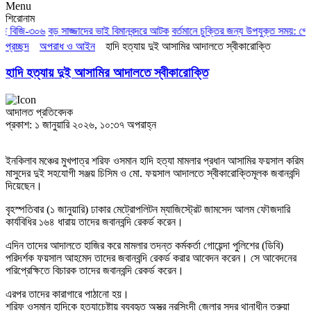
Menu
শিরোনাম
ে বিজি-৩০৬
বড় সাজ্জাদের ভাই বিমানবন্দরে আটক
বর্তমানে চুক্তির জন্য উপযুক্ত সময়: পেজে
প্রচ্ছদ
অপরাধ ও আইন
হাদি হত্যায় দুই আসামির আদালতে স্বীকারোক্তি
হাদি হত্যায় দুই আসামির আদালতে স্বীকারোক্তি
আদালত প্রতিবেদক
প্রকাশ: ১ জানুয়ারি ২০২৬, ১০:৩৭ অপরাহ্ন
ইনকিলাব মঞ্চের মুখপাত্র শরিফ ওসমান হাদি হত্যা মামলার প্রধান আসামির ফয়সাল করিম
মাসুদের দুই সহযোগী সঞ্জয় চিসিম ও মো. ফয়সাল আদালতে স্বীকারোক্তিমূলক জবানবন্দি
দিয়েছেন।
বৃহস্পতিবার (১ জানুয়ারি) ঢাকার মেট্রোপলিটন ম্যাজিস্ট্রেট জামসেদ আলম ফৌজদারি
কার্যবিধির ১৬৪ ধারায় তাদের জবানবন্দি রেকর্ড করেন।
এদিন তাদের আদালতে হাজির করে মামলার তদন্ত কর্মকর্তা গোয়েন্দা পুলিশের (ডিবি)
পরিদর্শক ফয়সাল আহমেদ তাদের জবানবন্দি রেকর্ড করার আবেদন করেন। সে আবেদনের
পরিপ্রেক্ষিতে বিচারক তাদের জবানবন্দি রেকর্ড করেন।
এরপর তাদের কারাগারে পাঠানো হয়।
শরিফ ওসমান হাদিকে হত্যাচেষ্টায় ব্যবহৃত অস্ত্র নরসিংদী জেলার সদর থানাধীন তরুয়া