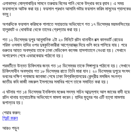
এলাকাস্থ মোল্লাবাড়ির সামনে তরুয়ার বিলের পানি থেকে উদ্ধার করে র‌্যাব। এ সময়
ফয়সালকে আটক করা হয়। ফয়সাল প্রধান আসামি শুটার ফয়সাল করিম মাসুদের শ্যালকের
বন্ধু।
অপরদিকে ফয়সাল করিমকে পালাতে সহায়তার অভিযোগে গত ১৭ ডিসেম্বর ময়মনসিংহের
হালুরঘাট ও ধোবাউরা থেকে তাদের গ্রেপ্তার করা হয়।
গত ১২ ডিসেম্বর দুপুর আনুমানিক ২টা ২০ মিনিটে পল্টন থানাধীন বক্স কালভার্ট রোডের
শরিফ ওসমান হাদির ওপর দুষ্কৃতিকারীরা আগ্নেয়াস্ত্র দিয়ে গুলি করে পালিয়ে যায়। পরে
গুরুতর আহত অবস্থায় তাকে ঢাকা মেডিকেল কলেজ হাসপাতালে নেওয়া হয়। সেখানে
অপারেশন শেষে এভারকেয়ার পাঠানো হয়।
পরবর্তীতে উন্নত চিকিৎসার জন্য গত ১৫ ডিসেম্বর তাকে সিঙ্গাপুরে পাঠানো হয়। সেখানে
চিকিৎসাধীন অবস্থায় গত ১৮ ডিসেম্বর রাতে তিনি মারা যান। ২০ ডিসেম্বর দুপুরে সংসদ
ভবনের দক্ষিণ প্লাজায় জানাজা শেষে ঢাকা বিশ্ববিদ্যালয়ের কেন্দ্রীয় মসজিদ সংলগ্ন
জাতীয় কবি কাজী নজরুল ইসলামের সমাধির পাশে তাকে সমাহিত করা হয়।
এ ঘটনায় গত ১৪ ডিসেম্বর ইনকিলাব মঞ্চের সদস্য সচিব আব্দুল্লাহ আল জাবের বাদী হয়ে
পল্টন থানায় হত্যাচেষ্টার অভিযোগে মামলা করেন। হাদির মৃত্যুর পর এটি হত্যা মামলায়
রূপান্তর হয়।
শেয়ার করুন:
প্রিন্ট করুন
আরও পড়ুন