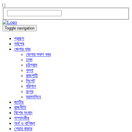
|
|
Toggle navigation
প্রচ্ছদ
সর্বশেষ
জেলার খবর
জেলার সকল খবর
ঢাকা
চট্টগ্রাম
খুলনা
রাজশাহী
সিলেট
বরিশাল
রংপুর
ময়মনসিংহ
জাতীয়
রাজনীতি
বিশেষ সংবাদ
সম্পাদকীয়
অর্থ ও বাণিজ্য
শেয়ার বাজার