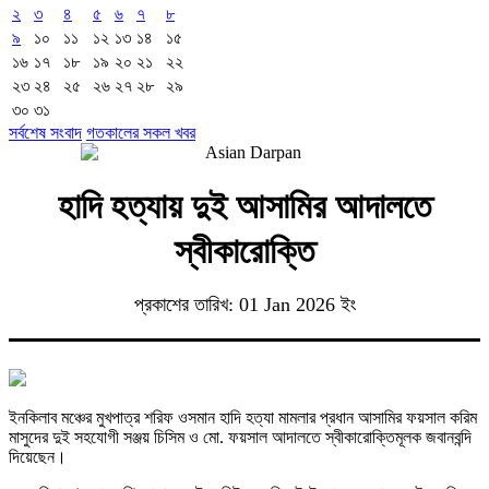
২
৩
৪
৫
৬
৭
৮
৯
১০
১১
১২
১৩
১৪
১৫
১৬
১৭
১৮
১৯
২০
২১
২২
২৩
২৪
২৫
২৬
২৭
২৮
২৯
৩০
৩১
সর্বশেষ সংবাদ
গতকালের সকল খবর
হাদি হত্যায় দুই আসামির আদালতে
স্বীকারোক্তি
প্রকাশের তারিখ: 01 Jan 2026 ইং
ইনকিলাব মঞ্চের মুখপাত্র শরিফ ওসমান হাদি হত্যা মামলার প্রধান আসামির ফয়সাল করিম
মাসুদের দুই সহযোগী সঞ্জয় চিসিম ও মো. ফয়সাল আদালতে স্বীকারোক্তিমূলক জবানবন্দি
দিয়েছেন।