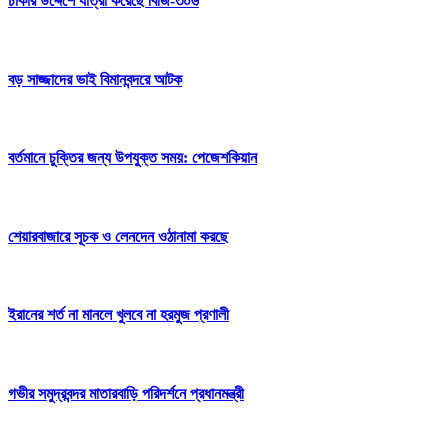
ঢাকার উদ্দেশে যাত্রা করেছে বিজি-৩০৬
বড় সাজ্জাদের ভাই বিমানবন্দরে আটক
বর্তমানে চুক্তির জন্য উপযুক্ত সময়: পেজেশকিয়ান
শেয়ারবাজারে সূচক ও লেনদেন ওঠানামা করছে
ইরানের শর্ত না মানলে খুলবে না হরমুজ প্রণালী
গভীর সমুদ্রবন্দর মাতারবাড়ি পরিদর্শনে প্রধানমন্ত্রী