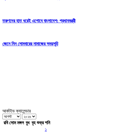
তরুণদের হাত ধরেই এগোবে বাংলাদেশ: প্রধানমন্ত্রী
জেনে নিন সোমবারের নামাজের সময়সূচি
আর্কাইভ ক্যালেন্ডার
রবি
সোম
মঙ্গল
বুধ
বৃহ
শুক্র
শনি
১