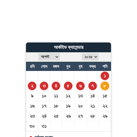
আর্কাইভ ক্যালেন্ডার
রবি
সোম
মঙ্গল
বুধ
বৃহ
শুক্র
শনি
১
২
৩
৪
৫
৬
৭
৮
৯
১০
১১
১২
১৩
১৪
১৫
১৬
১৭
১৮
১৯
২০
২১
২২
২৩
২৪
২৫
২৬
২৭
২৮
২৯
৩০
৩১