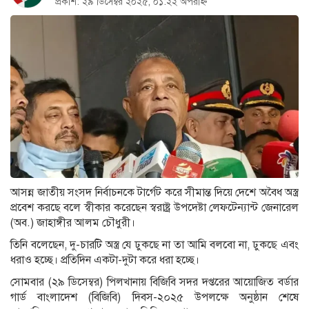
প্রকাশ: ২৯ ডিসেম্বর ২০২৫, ০১:২২ অপরাহ্ন
আসন্ন জাতীয় সংসদ নির্বাচনকে টার্গেট করে সীমান্ত দিয়ে দেশে অবৈধ অস্ত্র
প্রবেশ করছে বলে স্বীকার করেছেন স্বরাষ্ট্র উপদেষ্টা লেফটেন্যান্ট জেনারেল
(অব.) জাহাঙ্গীর আলম চৌধুরী।
তিনি বলেছেন, দু-চারটি অস্ত্র যে ঢুকছে না তা আমি বলবো না, ঢুকছে এবং
ধরাও হচ্ছে। প্রতিদিন একটা-দুটা করে ধরা হচ্ছে।
সোমবার (২৯ ডিসেম্বর) পিলখানায় বিজিবি সদর দপ্তরের আয়োজিত বর্ডার
গার্ড বাংলাদেশ (বিজিবি) দিবস-২০২৫ উপলক্ষে অনুষ্ঠান শেষে