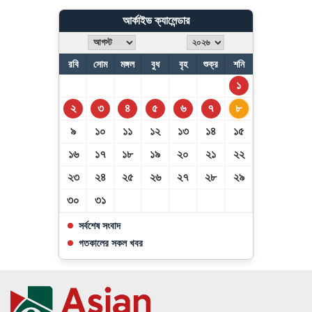
আর্কাইভ ক্যালেন্ডার
রবি
সোম
মঙ্গল
বুধ
বৃহ
শুক্র
শনি
১
২
৩
৪
৫
৬
৭
৮
৯
১০
১১
১২
১৩
১৪
১৫
১৬
১৭
১৮
১৯
২০
২১
২২
২৩
২৪
২৫
২৬
২৭
২৮
২৯
৩০
৩১
সর্বশেষ সংবাদ
গতকালের সকল খবর