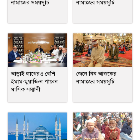
নামাজের সময়সূচি
নামাজের সময়সূচি
আড়াই লাখেরও বেশি
জেনে নিন আজকের
ইমাম-মুয়াজ্জিন পাবেন
নামাজের সময়সূচি
মাসিক সম্মানী