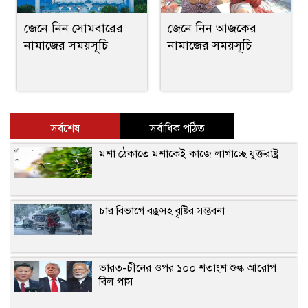
জেনে নিন সোমবারের
জেনে নিন আজকের
নামাজের সময়সূচি
নামাজের সময়সূচি
সর্বশেষ
সর্বাধিক পঠিত
মশা ঠেকাতে মশাকেই কাজে লাগাচ্ছে যুক্তরাষ্ট্র
চার বিভাগে বজ্রসহ বৃষ্টির সম্ভবনা
ভারত-চীনের ওপর ১০০ শতাংশ শুল্ক আরোপ
বিল পাস