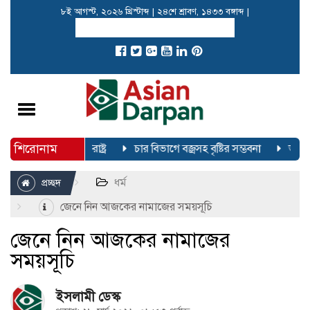
৮ই আগস্ট, ২০২৬ খ্রিস্টাব্দ
|
২৪শে শ্রাবণ, ১৪৩৩ বঙ্গাব্দ
|
Toggle
navigation
শিরোনাম
ে লাগাচ্ছে যুক্তরাষ্ট্র
চার বিভাগে বজ্রসহ বৃষ্টির সম্ভবনা
ভারত-চ
ধর্ম
প্রচ্ছদ
জেনে নিন আজকের নামাজের সময়সূচি
জেনে নিন আজকের নামাজের
সময়সূচি
ইসলামী ডেস্ক