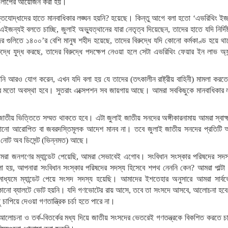
 সংলাপের আয়োজন করা হয়।
ময় মুক্তিযোদ্ধাদের হাতে মানবাধিকার লঙ্ঘন হয়নি? হয়েছে। কিন্তু আগে বলা হতো ‘এভরিথিং 
্যই বলতে চাচ্ছি, জুলাই অভ্যুত্থানের যারা নেতৃত্ব দিয়েছেন, তাদের হাতে যদি নির্দিষ্ট
াদের গুলিতে ১৪০০’র বেশি মানুষ শহীদ হয়েছে, তাদের বিরুদ্ধে যদি কোনো কর্মকাণ্ড হয়ে থ
ুদ্ধে যুদ্ধ করছে, তাদের বিরুদ্ধে পদক্ষেপ নেওয়া হলে সেটা এভরিথিং ফেয়ার ইন লাভ অ্য
নি আরও যোগ করেন, এখন যদি বলা হয় যে তাদের (তৎকালীন রাষ্ট্রীয় বাহিনী) মামলা করতে
 করার মতো অবস্থা হবে। সুতরাং এক্সেপশন সব জায়গায় আছে। আমরা সবকিছুকে মানবাধিকার 
 জাতীয় ভিত্তিতে সম্মত থাকতে হবে। এটা জুলাই জাতীয় সনদের অঙ্গীকারনামায় আমরা স্বাক
 কোনো আরোপিত বা জবরদস্তিমূলক আদেশ মানব না। তবে জুলাই জাতীয় সনদের প্রতিটি 
 নোট অব ডিসেন্ট (ভিন্নমত) আছে।
আমরা জনগণের ম্যান্ডেট পেয়েছি, আমরা সেভাবেই এগোব। সংবিধান সংস্কার পরিষদের সদ
 বলা হয়, আপনারা সংবিধান সংস্কার পরিষদের সদস্য হিসেবে শপথ নেননি কেন? আমরা পাল্টা 
ধ্যমে ম্যান্ডেট পেয়ে সংসদ সদস্য হয়েছি। আমাদের ইশতেহার অনুসারে আমরা সার্ব
ো কোনো ব্যালটে ভোট হয়নি। যদি গণভোটের রায় আসে, তবে তা সংসদে আসবে, আলোচনা হব
িয়ে দেওয়া গণতান্ত্রিক চর্চা হতে পারে না।
াপ-আলোচনা ও তর্ক-বিতর্কের মধ্য দিয়ে জাতীয় সংসদের ভেতরেই গণতন্ত্রকে বিকশিত করতে