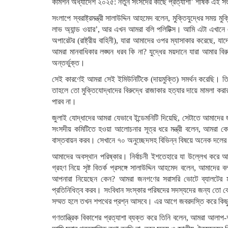
কমিশন অধ্যাদেশ ২০২৫: নতুন সংসদের কাছে প্রত্যাশা’ শীর্ষক এই
সংলাপে স্বরাষ্ট্রমন্ত্রী সালাউদ্দিন আহমেদ বলেন, মুক্তিযুদ্ধের স
লাভ অ্যান্ড ওয়ার’, আর এখন আমরা বলি পলিটিক্স। আমি এটা এখানে এইজন
অপারেটর (রাষ্ট্রীয় বাহিনী), যারা আমাদের ওপর ম্যাসাকার করেছে, য
আমরা মানবাধিকার লঙ্ঘন ধরব কি না? যুদ্ধের ময়দানে যারা আমার বির
অন্তর্ভুক্ত।
সেই কারণেই আমরা সেই ইমিউনিটিকে (দায়মুক্তি) সমর্থন করেছি। তি
তাহলে তো মুক্তিযোদ্ধাদের বিরুদ্ধে রাজাকার হত্যার দায়ে মামলা
পারব না।
জুলাই যোদ্ধাদের আমরা যেভাবে ইন্ডেমনিটি দিয়েছি, সেটাতে আমাদের
সংসদীয় কমিটিতে হওয়া আলোচনার সূত্র ধরে মন্ত্রী বলেন, আমরা
বাস্তবায়ন করব। সেখানে ৭০ অনুচ্ছেদসহ বিভিন্ন বিষয়ে অনেক দলের
আমাদের অবস্থান পরিষ্কার। নির্বাচনী ইশতেহারে যা উল্লেখ করে 
গ্রহণ নিয়ে সৃষ্ট বিতর্ক প্রসঙ্গে সালাউদ্দিন আহমেদ বলেন, আমাদের
আপনারা নিয়েছেন কেন? আমরা জনগণের সরাসরি ভোটে ব্যালটের মা
প্রতিনিধিত্ব করব। সংবিধান সংস্কার পরিষদের সদস্যদের জন্য ত
সম্মত হলে তখন শপথের প্রশ্ন আসবে। এর আগে জবরদস্তি করে কিছু চাপ
গণতান্ত্রিক বিকাশের প্রত্যাশা ব্যক্ত করে তিনি বলেন, আমরা আল