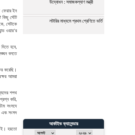
উদ্বোধন : সমাজকল্যাণ মন্ত্রী
ইজ ফেয়ার ইন
 কিছু স্টেট
লটারির মাধ্যমে প্রথম শ্রেণিতে ভর্তি
াকে, সেটাকে
ান্ড ওয়ার’র
হাফিজুরকে ২৪ ঘণ্টার মধ্যে
 দিতে হবে,
আত্মসমর্পণের নির্দেশ
লঙ্ঘন বলতে
্ষর করেছি।
স্বৈরাচারের বিষয়ে ভারত ব্যবস্থা না
অক্ষর আমরা
নিলে উদ্বেগ বাড়বে
স্যদের শপথ
১০ আগস্ট এসএসসির ফল প্রকাশ
প্রশ্ন করি,
ভৌম সংসদে
ে এবং সংসদ
জ্বালানি চাহিদা মেটাতে কেনা হচ্ছে
আর্কাইভ ক্যালেন্ডার
৮ কার্গো এলএনজি
 চাই। হয়তো