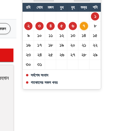
রবি
সোম
মঙ্গল
বুধ
বৃহ
শুক্র
শনি
উন্নয়নশীল দেশের অগ্রগতিতে
১
এআই গ্রহণে বিশ্বব্যাংকের তাগিদ
২
৩
৪
৫
৬
৭
৮
 করুন
৯
১০
১১
১২
১৩
১৪
১৫
১৬
১৭
১৮
১৯
২০
২১
২২
২৩
২৪
২৫
২৬
২৭
২৮
২৯
৩০
৩১
সর্বশেষ সংবাদ
রহমান
গতকালের সকল খবর