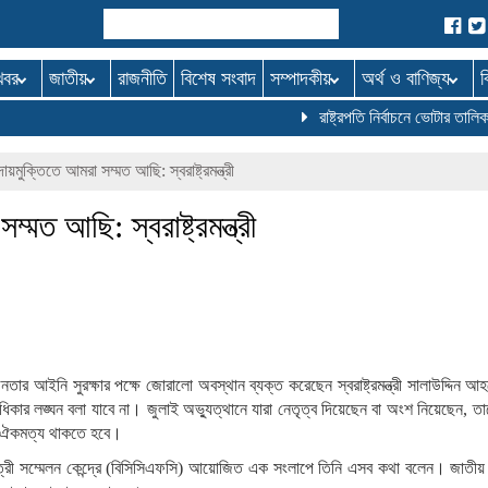
খবর
জাতীয়
রাজনীতি
বিশেষ সংবাদ
সম্পাদকীয়
অর্থ ও বাণিজ্য
ব
রাষ্ট্রপতি নির্বাচনে ভোটার তালিকা 
য়মুক্তিতে আমরা সম্মত আছি: স্বরাষ্ট্রমন্ত্রী
মত আছি: স্বরাষ্ট্রমন্ত্রী
জনতার আইনি সুরক্ষার পক্ষে জোরালো অবস্থান ব্যক্ত করেছেন স্বরাষ্ট্রমন্ত্রী সালাউদ্দিন 
াধিকার লঙ্ঘন বলা যাবে না। জুলাই অভ্যুত্থানে যারা নেতৃত্ব দিয়েছেন বা অংশ নিয়েছেন, তাদ
াবে ঐকমত্য থাকতে হবে।
 মৈত্রী সম্মেলন কেন্দ্রে (বিসিসিএফসি) আয়োজিত এক সংলাপে তিনি এসব কথা বলেন। জাতীয় 