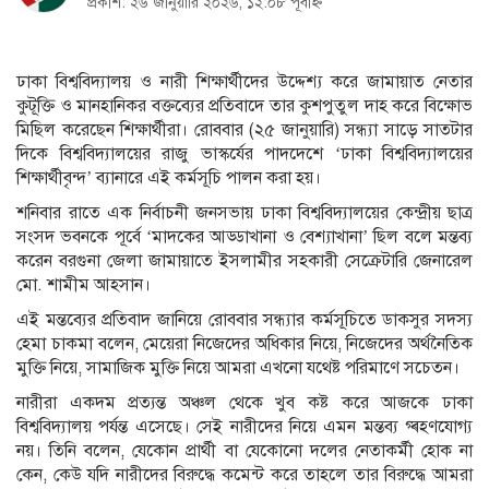
প্রকাশ: ২৬ জানুয়ারি ২০২৬, ১২:০৮ পূর্বাহ্ন
ঢাকা বিশ্ববিদ্যালয় ও নারী শিক্ষার্থীদের উদ্দেশ্য করে জামায়াত নেতার
কুটূক্তি ও মানহানিকর বক্তব্যের প্রতিবাদে তার কুশপুতুল দাহ করে বিক্ষোভ
মিছিল করেছেন শিক্ষার্থীরা। রোববার (২৫ জানুয়ারি) সন্ধ্যা সাড়ে সাতটার
দিকে বিশ্ববিদ্যালয়ের রাজু ভাস্কর্যের পাদদেশে ‘ঢাকা বিশ্ববিদ্যালয়ের
শিক্ষার্থীবৃন্দ’ ব্যানারে এই কর্মসূচি পালন করা হয়।
শনিবার রাতে এক নির্বাচনী জনসভায় ঢাকা বিশ্ববিদ্যালয়ের কেন্দ্রীয় ছাত্র
সংসদ ভবনকে পূর্বে ‘মাদকের আড্ডাখানা ও বেশ্যাখানা’ ছিল বলে মন্তব্য
করেন বরগুনা জেলা জামায়াতে ইসলামীর সহকারী সেক্রেটারি জেনারেল
মো. শামীম আহসান।
এই মন্তব্যের প্রতিবাদ জানিয়ে রোববার সন্ধ্যার কর্মসূচিতে ডাকসুর সদস্য
হেমা চাকমা বলেন, মেয়েরা নিজেদের অধিকার নিয়ে, নিজেদের অর্থনৈতিক
মুক্তি নিয়ে, সামাজিক মুক্তি নিয়ে আমরা এখনো যথেষ্ট পরিমাণে সচেতন।
নারীরা একদম প্রত্যন্ত অঞ্চল থেকে খুব কষ্ট করে আজকে ঢাকা
বিশ্ববিদ্যালয় পর্যন্ত এসেছে। সেই নারীদের নিয়ে এমন মন্তব্য গ্ৰহণযোগ্য
নয়। তিনি বলেন, যেকোন প্রার্থী বা যেকোনো দলের নেতাকর্মী হোক না
কেন, কেউ যদি নারীদের বিরুদ্ধে কমেন্ট করে তাহলে তার বিরুদ্ধে আমরা