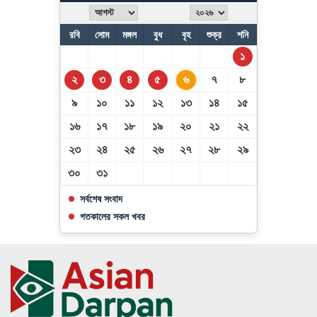
রবি
সোম
মঙ্গল
বুধ
বৃহ
শুক্র
শনি
১
২
৩
৪
৫
৬
৭
৮
৯
১০
১১
১২
১৩
১৪
১৫
১৬
১৭
১৮
১৯
২০
২১
২২
২৩
২৪
২৫
২৬
২৭
২৮
২৯
৩০
৩১
সর্বশেষ সংবাদ
গতকালের সকল খবর