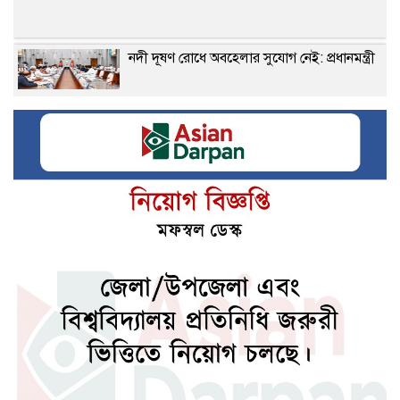
নদী দূষণ রোধে অবহেলার সুযোগ নেই: প্রধানমন্ত্রী
সঠিক বীমাদাবি পরিশোধই কর্ণফুলী ইন্স্যুরেন্সের
মূল চালিকাশক্তি
টানা বাড়ানো হচ্ছে সোনার দাম
লালবাগ কেল্লা পরিদর্শন করেছেন মার্কিন নৌ
কমান্ডার
পলাতক আসামিকে দিয়ে রাজনীতি করছে ভারত:
রিজভী