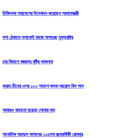
চিকিৎসক সমাবেশের উদ্বোধন করেছেন প্রধানমন্ত্রী
মশা ঠেকাতে মশাকেই কাজে লাগাচ্ছে যুক্তরাষ্ট্র
চার বিভাগে বজ্রসহ বৃষ্টির সম্ভবনা
ভারত-চীনের ওপর ১০০ শতাংশ শুল্ক আরোপ বিল পাস
আবারও বাড়ানো হয়েছে সোনার দাম
সাংবাদিক আবদুস সালামের ১২৫তম জন্মবার্ষিকী রোববার