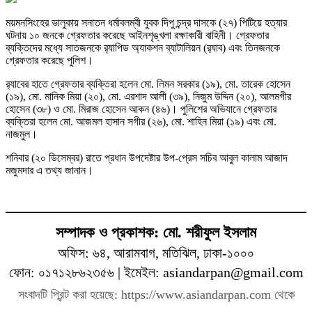
ময়মনসিংহের ভালুকায় সনাতন ধর্মাবলম্বী যুবক দিপু চন্দ্র দাসকে (২৭) পিটিয়ে হত্যার
ঘটনায় ১০ জনকে গ্রেফতার করেছে আইনশৃঙ্খলা রক্ষাকারী বাহিনী। গ্রেফতার
ব্যক্তিদের মধ্যে সাতজনকে র‍্যাপিড অ‍্যাকশন ব্যাটালিয়ন (র‍্যাব) এবং তিনজনকে
গ্রেফতার করেছে পুলিশ।
র‍্যাবের হাতে গ্রেফতার ব্যক্তিরা হলেন মো. লিমন সরকার (১৯), মো. তারেক হোসেন
(১৯), মো. মানিক মিয়া (২০), মো. এরশাদ আলী (৩৯), নিজুম উদ্দিন (২০), আলমগীর
হোসেন (৩৮) ও মো. মিরাজ হোসেন আকন (৪৬)। পুলিশের অভিযানে গ্রেফতার
ব্যক্তিরা হলেন মো. আজমল হাসান সগীর (২৬), মো. শাহিন মিয়া (১৯) এবং মো.
নাজমুল।
শনিবার (২০ ডিসেম্বর) রাতে প্রধান উপদেষ্টার উপ-প্রেস সচিব আবুল কালাম আজাদ
মজুমদার এ তথ্য জানান।
সম্পাদক ও প্রকাশক: মো. শরীফুল ইসলাম
অফিস: ৬৪, আরামবাগ, মতিঝিল, ঢাকা-১০০০
ফোন: ০১৭১২৮৬২৩৫৬ | ইমেইল: asiandarpan@gmail.com
সংবাদটি প্রিন্ট করা হয়েছে: https://www.asiandarpan.com থেকে