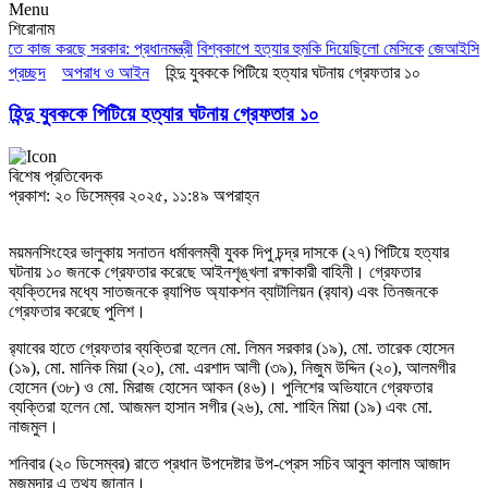
Menu
শিরোনাম
ে কাজ করছে সরকার: প্রধানমন্ত্রী
বিশ্বকাপে হত্যার হুমকি দিয়েছিলো মেসিকে
জেআইসি সেলে
প্রচ্ছদ
অপরাধ ও আইন
হিন্দু যুবককে পিটিয়ে হত্যার ঘটনায় গ্রেফতার ১০
হিন্দু যুবককে পিটিয়ে হত্যার ঘটনায় গ্রেফতার ১০
বিশেষ প্রতিবেদক
প্রকাশ: ২০ ডিসেম্বর ২০২৫, ১১:৪৯ অপরাহ্ন
ময়মনসিংহের ভালুকায় সনাতন ধর্মাবলম্বী যুবক দিপু চন্দ্র দাসকে (২৭) পিটিয়ে হত্যার
ঘটনায় ১০ জনকে গ্রেফতার করেছে আইনশৃঙ্খলা রক্ষাকারী বাহিনী। গ্রেফতার
ব্যক্তিদের মধ্যে সাতজনকে র‍্যাপিড অ‍্যাকশন ব্যাটালিয়ন (র‍্যাব) এবং তিনজনকে
গ্রেফতার করেছে পুলিশ।
র‍্যাবের হাতে গ্রেফতার ব্যক্তিরা হলেন মো. লিমন সরকার (১৯), মো. তারেক হোসেন
(১৯), মো. মানিক মিয়া (২০), মো. এরশাদ আলী (৩৯), নিজুম উদ্দিন (২০), আলমগীর
হোসেন (৩৮) ও মো. মিরাজ হোসেন আকন (৪৬)। পুলিশের অভিযানে গ্রেফতার
ব্যক্তিরা হলেন মো. আজমল হাসান সগীর (২৬), মো. শাহিন মিয়া (১৯) এবং মো.
নাজমুল।
শনিবার (২০ ডিসেম্বর) রাতে প্রধান উপদেষ্টার উপ-প্রেস সচিব আবুল কালাম আজাদ
মজুমদার এ তথ্য জানান।