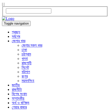
|
|
Toggle navigation
প্রচ্ছদ
সর্বশেষ
জেলার খবর
জেলার সকল খবর
ঢাকা
চট্টগ্রাম
খুলনা
রাজশাহী
সিলেট
বরিশাল
রংপুর
ময়মনসিংহ
জাতীয়
রাজনীতি
বিশেষ সংবাদ
সম্পাদকীয়
অর্থ ও বাণিজ্য
শেয়ার বাজার