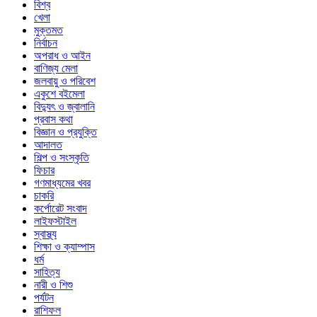
বিশ্ব
খেলা
মুক্তমত
নির্বাচন
অপরাধ ও আইন
বাণিজ্য মেলা
জলবায়ু ও পরিবেশ
একুশে বইমেলা
বিদ্যুৎ ও জ্বালানি
প্রবাস কথা
বিজ্ঞান ও প্রযুক্তি
আদালত
শিল্প ও সংস্কৃতি
ফিচার
গণমাধ্যমের খবর
চাকরি
কর্পোরেট সংবাদ
লাইফস্টাইল
স্বাস্থ্য
শিক্ষা ও ক্যাম্পাস
ধর্ম
সাহিত্য
নারী ও শিশু
পর্যটন
রাশিফল