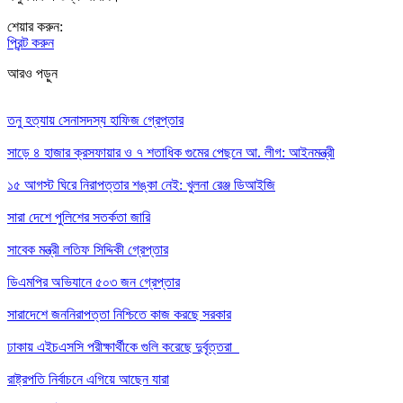
শেয়ার করুন:
প্রিন্ট করুন
আরও পড়ুন
তনু হত্যায় সেনাসদস্য হাফিজ গ্রেপ্তার
সাড়ে ৪ হাজার ক্রসফায়ার ও ৭ শতাধিক গুমের পেছনে আ. লীগ: আইনমন্ত্রী
১৫ আগস্ট ঘিরে নিরাপত্তার শঙ্কা নেই: খুলনা রেঞ্জ ডিআইজি
সারা দেশে পুলিশের সতর্কতা জারি
সাবেক মন্ত্রী লতিফ সিদ্দিকী গ্রেপ্তার
ডিএমপির অভিযানে ৫০৩ জন গ্রেপ্তার
সারাদেশে জননিরাপত্তা নিশ্চিতে কাজ করছে সরকার
ঢাকায় এইচএসসি পরীক্ষার্থীকে গুলি করেছে দুর্বৃত্তরা
রাষ্ট্রপতি নির্বাচনে এগিয়ে আছেন যারা