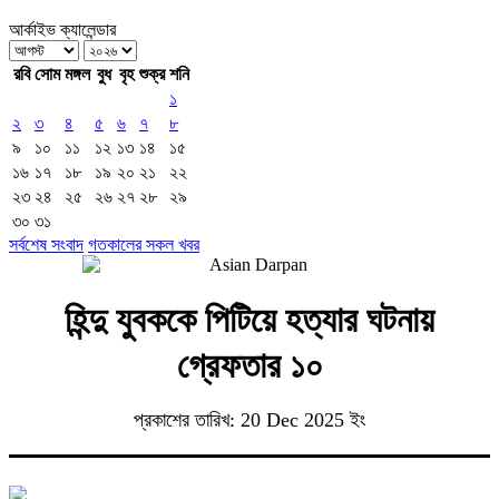
আর্কাইভ ক্যালেন্ডার
রবি
সোম
মঙ্গল
বুধ
বৃহ
শুক্র
শনি
১
২
৩
৪
৫
৬
৭
৮
৯
১০
১১
১২
১৩
১৪
১৫
১৬
১৭
১৮
১৯
২০
২১
২২
২৩
২৪
২৫
২৬
২৭
২৮
২৯
৩০
৩১
সর্বশেষ সংবাদ
গতকালের সকল খবর
হিন্দু যুবককে পিটিয়ে হত্যার ঘটনায়
গ্রেফতার ১০
প্রকাশের তারিখ: 20 Dec 2025 ইং