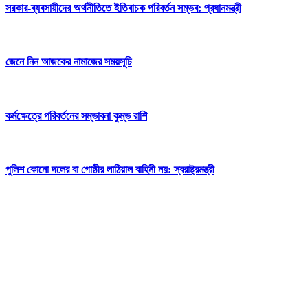
সরকার-ব্যবসায়ীদের অর্থনীতিতে ইতিবাচক পরিবর্তন সম্ভব: প্রধানমন্ত্রী
জেনে নিন আজকের নামাজের সময়সূচি
কর্মক্ষেত্রে পরিবর্তনের সম্ভাবনা কুম্ভ রাশি
পুলিশ কোনো দলের বা গোষ্ঠীর লাঠিয়াল বাহিনী নয়: স্বরাষ্ট্রমন্ত্রী