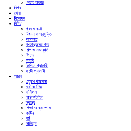
শেয়ার বাজার
বিশ্ব
খেলা
বিনোদন
বিবিধ
প্রবাস কথা
বিজ্ঞান ও প্রযুক্তি
আদালত
গণমাধ্যমের খবর
শিল্প ও সংস্কৃতি
ফিচার
চাকরি
ভিডিও গ্যালারী
ফটো গ্যালারী
আরও
একুশে বইমেলা
নারী ও শিশু
রাশিফল
লাইফস্টাইল
স্বাস্থ্য
শিক্ষা ও ক্যাম্পাস
পর্যটন
ধর্ম
সাহিত্য