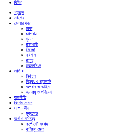
বিবিধ
প্রচ্ছদ
সর্বশেষ
জেলার খবর
ঢাকা
চট্টগ্রাম
খুলনা
রাজশাহী
সিলেট
বরিশাল
রংপুর
ময়মনসিংহ
জাতীয়
নির্বাচন
বিদ্যুৎ ও জ্বালানি
অপরাধ ও আইন
জলবায়ু ও পরিবেশ
রাজনীতি
বিশেষ সংবাদ
সম্পাদকীয়
মুক্তমত
অর্থ ও বাণিজ্য
কর্পোরেট সংবাদ
বাণিজ্য মেলা