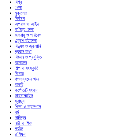
বিশ্ব
খেলা
মুক্তমত
নির্বাচন
অপরাধ ও আইন
বাণিজ্য মেলা
জলবায়ু ও পরিবেশ
একুশে বইমেলা
বিদ্যুৎ ও জ্বালানি
প্রবাস কথা
বিজ্ঞান ও প্রযুক্তি
আদালত
শিল্প ও সংস্কৃতি
ফিচার
গণমাধ্যমের খবর
চাকরি
কর্পোরেট সংবাদ
লাইফস্টাইল
স্বাস্থ্য
শিক্ষা ও ক্যাম্পাস
ধর্ম
সাহিত্য
নারী ও শিশু
পর্যটন
রাশিফল