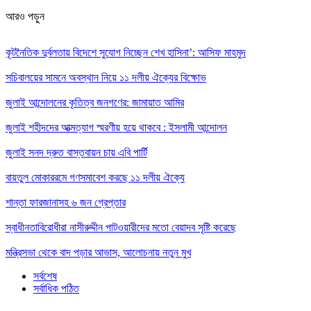
আরও পড়ুন
কূটনৈতিক দুর্বলতায় বিদেশে সুযোগ নিচ্ছেন শেখ হাসিনা’: আসিফ মাহমুদ
সচিবালয়ের সামনে অবস্থান নিয়ে ১১ দলীয় ঐক্যের বিক্ষোভ
জুলাই আন্দোলনের কৃতিত্ব জনগণের: জামায়াত আমির
জুলাই শহীদদের আত্মত্যাগ স্মরণীয় হয়ে থাকবে : ইসলামী আন্দোলন
জুলাই সনদ দ্রুত বাস্তবায়ন চায় এবি পার্টি
বায়তুল মোকাররমে গণসমাবেশ করছে ১১ দলীয় ঐক্যে
শান্তা ফারজানাসহ ৬ জন গ্রেপ্তার
স্বাধীনতাবিরোধীরা নাসীরুদ্দীন পাটওয়ারীদের মতো বেয়াদব সৃষ্টি করেছে
মন্ত্রিসভা থেকে বাদ পড়ার আভাস, আলোচনায় নতুন মুখ
সর্বশেষ
সর্বাধিক পঠিত