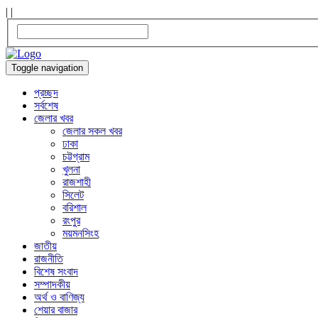
|
|
Toggle navigation
প্রচ্ছদ
সর্বশেষ
জেলার খবর
জেলার সকল খবর
ঢাকা
চট্টগ্রাম
খুলনা
রাজশাহী
সিলেট
বরিশাল
রংপুর
ময়মনসিংহ
জাতীয়
রাজনীতি
বিশেষ সংবাদ
সম্পাদকীয়
অর্থ ও বাণিজ্য
শেয়ার বাজার