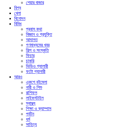
শেয়ার বাজার
বিশ্ব
খেলা
বিনোদন
বিবিধ
প্রবাস কথা
বিজ্ঞান ও প্রযুক্তি
আদালত
গণমাধ্যমের খবর
শিল্প ও সংস্কৃতি
ফিচার
চাকরি
ভিডিও গ্যালারী
ফটো গ্যালারী
আরও
একুশে বইমেলা
নারী ও শিশু
রাশিফল
লাইফস্টাইল
স্বাস্থ্য
শিক্ষা ও ক্যাম্পাস
পর্যটন
ধর্ম
সাহিত্য