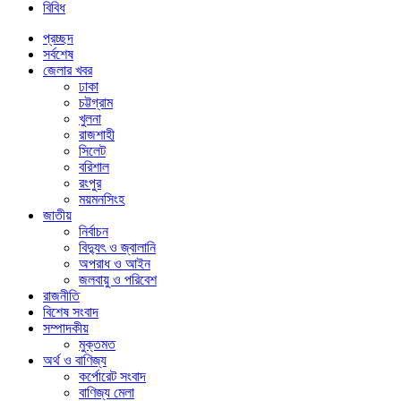
বিবিধ
প্রচ্ছদ
সর্বশেষ
জেলার খবর
ঢাকা
চট্টগ্রাম
খুলনা
রাজশাহী
সিলেট
বরিশাল
রংপুর
ময়মনসিংহ
জাতীয়
নির্বাচন
বিদ্যুৎ ও জ্বালানি
অপরাধ ও আইন
জলবায়ু ও পরিবেশ
রাজনীতি
বিশেষ সংবাদ
সম্পাদকীয়
মুক্তমত
অর্থ ও বাণিজ্য
কর্পোরেট সংবাদ
বাণিজ্য মেলা