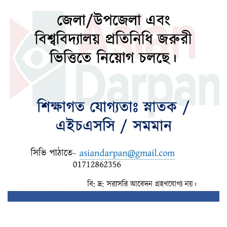
লালবাগ কেল্লা পরিদর্শন করেছেন মার্কিন নৌ
কমান্ডার
পলাতক আসামিকে দিয়ে রাজনীতি করছে ভারত:
রিজভী
৪ বিভাগে মুষলধারে বৃষ্টির আভাস