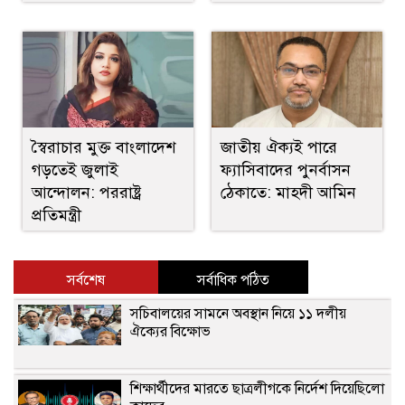
স্বৈরাচার মুক্ত বাংলাদেশ
জাতীয় ঐক্যই পারে
গড়তেই জুলাই
ফ্যাসিবাদের পুনর্বাসন
আন্দোলন: পররাষ্ট্র
ঠেকাতে: মাহদী আমিন
প্রতিমন্ত্রী
সর্বশেষ
সর্বাধিক পঠিত
সচিবালয়ের সামনে অবস্থান নিয়ে ১১ দলীয়
ঐক্যের বিক্ষোভ
শিক্ষার্থীদের মারতে ছাত্রলীগকে নির্দেশ দিয়েছিলো