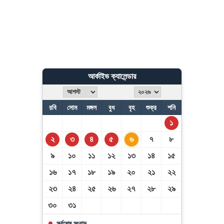
আর্কাইভ ক্যালেন্ডার
রবি
সোম
মঙ্গল
বুধ
বৃহ
শুক্র
শনি
১
২
৩
৪
৫
৬
৭
৮
৯
১০
১১
১২
১৩
১৪
১৫
১৬
১৭
১৮
১৯
২০
২১
২২
২৩
২৪
২৫
২৬
২৭
২৮
২৯
৩০
৩১
সর্বশেষ সংবাদ