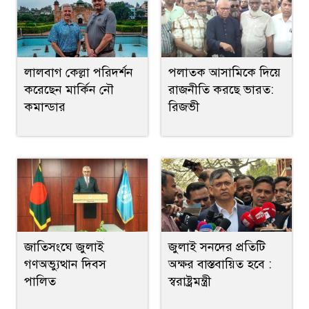
পলাতক আসামিকে দিয়ে
লালবাগ কেল্লা পরিদর্শন
রাজনীতি করছে ভারত:
করেছেন মার্কিন নৌ
রিজভী
কমান্ডার
জাতিসংঘে জুলাই
জুলাই সনদের প্রতিটি
গণঅভ্যুত্থান দিবস
অক্ষর বাস্তবায়িত হবে :
পালিত
স্বরাষ্ট্রমন্ত্রী