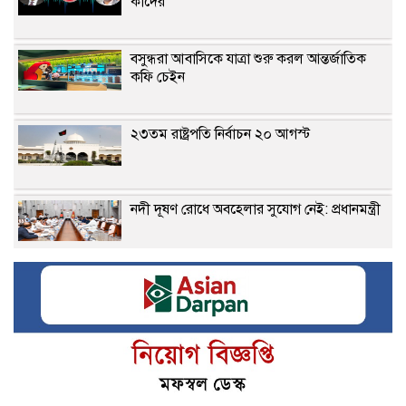
কাদের
বসুন্ধরা আবাসিকে যাত্রা শুরু করল আন্তর্জাতিক
কফি চেইন
২৩তম রাষ্ট্রপতি নির্বাচন ২০ আগস্ট
নদী দূষণ রোধে অবহেলার সুযোগ নেই: প্রধানমন্ত্রী
সঠিক বীমাদাবি পরিশোধই কর্ণফুলী ইন্স্যুরেন্সের
মূল চালিকাশক্তি
টানা বাড়ানো হচ্ছে সোনার দাম