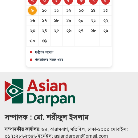
২
৩
৪
৫
৬
৭
৮
৯
১০
১১
১২
১৩
১৪
১৫
১৬
১৭
১৮
১৯
২০
২১
২২
২৩
২৪
২৫
২৬
২৭
২৮
২৯
৩০
৩১
সর্বশেষ সংবাদ
গতকালের সকল খবর
সম্পাদক : মো. শরীফুল ইসলাম
সম্পাদকীয় কার্যালয়:
৬৪, আরামবাগ, মতিঝিল, ঢাকা-১০০০ মোবাইল:
০১৭১২৮৬২৩৫৬ ইমেইল: asiandarpan@gmail.com