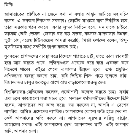
তিনি৷
জামায়াতের প্রার্থীকে না জেনে কথা না বলার আহ্বান জানিয়ে মহাসচিব
বলেন, এ সরকার নিরপেক্ষ সরকার। ভোটের মাধ্যমে যারা নির্বাচিত হবে,
তারা সরকার গঠন করবে। এবার সুন্দর নির্বাচন হবে৷ মন যাকে চাইবে,
তাকেই ভোট দেবেন৷ জেলার বড় বড় সড়ক, কলেজ-মাদরাসার উন্নয়ন,
ভুট্টা চাষ, বরেন্দ্র টিউবওয়েল আমরা করেছি৷ মির্জা ফখরুল বলেন, হিন্দু-
মুসলিমের মধ্যে সম্প্রীতি স্থাপন করতে চাই।
যুবকদের প্রশিক্ষণের ব্যবস্থা করে বিদেশে পাঠাতে চাই, যাতে তারা স্বাবলম্বী
হয়ে আয় করতে পারে৷ দক্ষিণাঞ্চলে প্রত্যেক ঘরে ঘরে একজন করে
বিদেশে থাকে৷ বাইরে গেলে এলাকার উন্নয়ন হবে৷ তথ্য প্রযুক্তির
প্রশিক্ষণের ব্যবস্থা করতে চাই৷ কৃষি ভিত্তিক শিল্প গড়ে তুলতে চাই৷
বিমানবন্দর চালুর গুরুত্বের আগে আয় বাড়ানোকে গুরুত্ব দেব৷
বিশ্ববিদ্যালয়-মেডিকেল কলেজ, প্রকৌশলী কলেজ করতে চাই৷ সবাই
এক হলে কাজগুলো করা সম্ভব হবে৷ সনাতন ধর্মাবলম্বীদের উদ্দেশে তিনি
বলেন, আপনাদের ভয় কাজ করে৷ ভয় করবেন না, আপনি এ দেশের
নাগরিক, আমিও এদেশের নাগরিক। আপনাদের কোনো ক্ষতি হতে দেব না৷
কেউ আপনাদের ক্ষতি করবে না। আপনাদের সুরক্ষার দায়িত্ব রাষ্ট্রের,
আমাদের সবার৷ এটা আপনাদের দেশ, আপনাদের মাটি। এটা আপনার
জমি, আপনার দেশ।