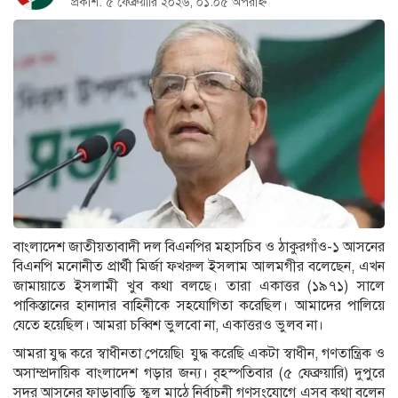
প্রকাশ: ৫ ফেব্রুয়ারি ২০২৬, ০১:০৫ অপরাহ্ন
বাংলাদেশ জাতীয়তাবাদী দল বিএনপির মহাসচিব ও ঠাকুরগাঁও-১ আসনের
বিএনপি মনোনীত প্রার্থী মির্জা ফখরুল ইসলাম আলমগীর বলেছেন, এখন
জামায়াতে ইসলামী খুব কথা বলছে। তারা একাত্তর (১৯৭১) সালে
পাকিস্তানের হানাদার বাহিনীকে সহযোগিতা করেছিল। আমাদের পালিয়ে
যেতে হয়েছিল। আমরা চব্বিশ ভুলবো না, একাত্তরও ভুলব না।
আমরা যুদ্ধ করে স্বাধীনতা পেয়েছি৷ যুদ্ধ করেছি একটা স্বাধীন, গণতান্ত্রিক ও
অসাম্প্রদায়িক বাংলাদেশ গড়ার জন্য। বৃহস্পতিবার (৫ ফেব্রুয়ারি) দুপুরে
সদর আসনের ফাড়াবাড়ি স্কুল মাঠে নির্বাচনী গণসংযোগে এসব কথা বলেন