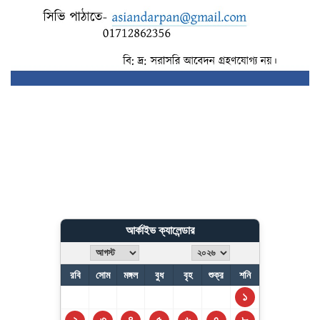
আর্কাইভ ক্যালেন্ডার
রবি
সোম
মঙ্গল
বুধ
বৃহ
শুক্র
শনি
১