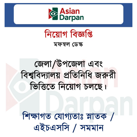
জেনে নিন আজকের নামাজের সময়সূচি
দেশের উন্নয়নে কাজ করতে ইউএনওদের
প্রধানমন্ত্রীর আহ্বান
ধ্বংসস্তূপ থেকে দেশকে রক্ষা করতে কাজ করছে
বিএনপি : মির্জা ফখরুল
১৭ বছরের আন্দোলনের ফসল গণঅভ্যুত্থান:
স্বরাষ্ট্রমন্ত্রী
স্বাস্থ্যসেবার মানোন্নয়নে কাজ করবে ড্যাব: ডা.
জুবাইদা রহমান