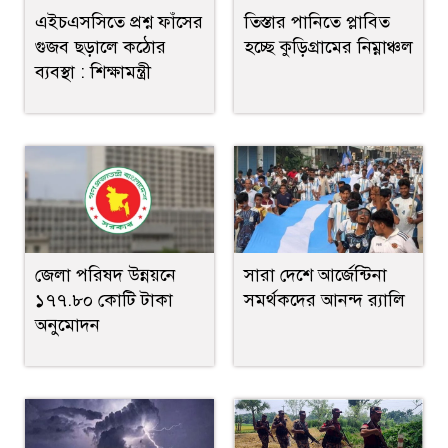
এইচএসসিতে প্রশ্ন ফাঁসের
তিস্তার পানিতে প্লাবিত
গুজব ছড়ালে কঠোর
হচ্ছে কুড়িগ্রামের নিম্নাঞ্চল
ব্যবস্থা : শিক্ষামন্ত্রী
জেলা পরিষদ উন্নয়নে
সারা দেশে আর্জেন্টিনা
১৭৭.৮০ কোটি টাকা
সমর্থকদের আনন্দ র‍্যালি
অনুমোদন