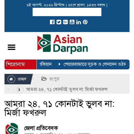
৯ই আগস্ট, ২০২৬ খ্রিস্টাব্দ
|
২৫শে শ্রাবণ, ১৪৩৩ বঙ্গাব্দ
|
Toggle
navigation
শিরোনাম
্য উপযুক্ত সময়: পেজেশকিয়ান
শেয়ারবাজারে সূচক ও লেনদেন ওঠানামা ক
রংপুর
প্রচ্ছদ
আমরা ২৪, ৭১ কোনটাই ভুলব না: মির্জা ফখরুল
আমরা ২৪, ৭১ কোনটাই ভুলব না:
মির্জা ফখরুল
জেলা প্রতিবেদক