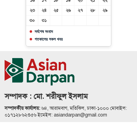
১৬
১৭
১৮
১৯
২০
২১
২২
২৩
২৪
২৫
২৬
২৭
২৮
২৯
৩০
৩১
সর্বশেষ সংবাদ
গতকালের সকল খবর
সম্পাদক : মো. শরীফুল ইসলাম
সম্পাদকীয় কার্যালয়:
৬৪, আরামবাগ, মতিঝিল, ঢাকা-১০০০ মোবাইল:
০১৭১২৮৬২৩৫৬ ইমেইল: asiandarpan@gmail.com
এই ওয়েবসাইটের কোনো লেখা, ছবি, অডিও, ভিডিও অনুমতি ছাড়া