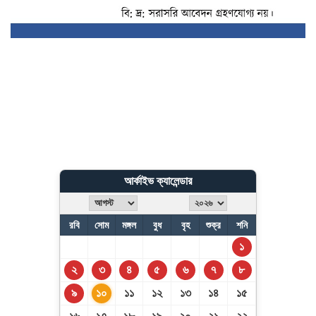
আর্কাইভ ক্যালেন্ডার
রবি
সোম
মঙ্গল
বুধ
বৃহ
শুক্র
শনি
১
২
৩
৪
৫
৬
৭
৮
৯
১০
১১
১২
১৩
১৪
১৫