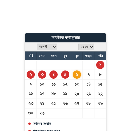
আর্কাইভ ক্যালেন্ডার
রবি
সোম
মঙ্গল
বুধ
বৃহ
শুক্র
শনি
১
২
৩
৪
৫
৬
৭
৮
৯
১০
১১
১২
১৩
১৪
১৫
১৬
১৭
১৮
১৯
২০
২১
২২
২৩
২৪
২৫
২৬
২৭
২৮
২৯
৩০
৩১
সর্বশেষ সংবাদ