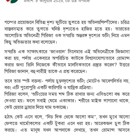
প্রকাশ: ৮ জানুয়ারি ২০২৬, ০৮:৩৯ অপরাহ্ন
গল্পের প্রয়োজনে বিভিন্ন দৃশ্য ফুটিয়ে তুলতে হয় অভিনয়শিল্পীদের। চরিত্র
বাস্তবসম্মত করে তুলতে ঘনিষ্ঠ দৃশ্যতেও হাজির হতে হয়। ভারতের
আলোচিত অভিনেত্রী গিরিজা ওক সম্প্রতি অন্তরঙ্গ দৃশ্যের শুটিং নিয়ে এমন
কিছু অভিজ্ঞতার কথা বলেছেন।
সম্প্রতি এক সাক্ষাৎকারে ‘জাওয়ান’ সিনেমার এই অভিনেত্রীকে জিজ্ঞাসা
করা হয়, পর্দায় একেবারে অপরিচিত কাউকে বিশ্বাসযোগ্যভাবে রোমান্স
করার জন্য তিনি নিজেকে কীভাবে মানসিকভাবে প্রস্তুত করেন? উত্তরে
গিরিজা জানান, বহু নারীই তাকে এ প্রশ্ন করেছেন।
তবে তার স্পষ্ট বক্তব্য- পর্দায় চুম্বনদৃশ্যের শুটিং মোটেও আবেগনির্ভর নয়,
বরং এটি পুরোপুরি একটি কারিগরি ও যান্ত্রিক প্রক্রিয়া।
গিরিজা বলেন, ‘শুটিংয়ের সময় শব্দ ঠিক রাখার জন্য এসিগুলো বন্ধ করে
দেওয়া হয়। ফলে সবাই ঘেমে একাকার। শরীরে মাইক লাগানো থাকে,
কেউ হেয়ার ড্রায়ার দিয়ে ঘাম শুকাচ্ছে।
হঠাৎ কেউ এসে বলে, “নিচ দিক থেকে আলো কম”, তখন মুখে আলো
ফেলতে থার্মোকলের একটি টুকরা এনে ধরা হয়। আরেকজন চুল ঠিক
করছে। এত মানুষ যখন আপনাকে দেখছে, তখন রোমান্স আসবে