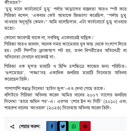
কীভাবে?’
‘চুমু মানে কার্ডবোর্ডে চুমু’ পর্দার আড়ালের বাস্তবতা আরও স্পষ্ট করে
গিরিজা বলেন, ‘একবার কেউ আমাকে জিজ্ঞাসা করেছিল, “পর্দায় চুমু
খাওয়ার অনুভূতি কেমন।” আমি বলেছিলাম, এটা কার্ডবোর্ডে চুমু খাওয়ার
মতো।
কোনো আবেগই থাকে না, সবকিছু একেবারেই যান্ত্রিক।’
গিরিজা আরও জানান, অনেক সময় ক্যামেরার খুব কাছ থেকে সংলাপ দিতে
হয়। সেটি শিল্পীর ক্লোজআপ শট হয়, তখন বিপরীতের অভিনেত্রী বা
অভিনেতা সেখানে থাকেনই না।
গিরিজা ওক মূলত মারাঠি ও হিন্দি চলচ্চিত্রে কাজের জন্য পরিচিত।
‘গুলমোহর’, ‘লজ্জা’সহ একাধিক জনপ্রিয় মারাঠি সিনেমায় অভিনয়
করেছেন তিনি।
পাশাপাশি কন্নড় সিনেমা ‘হাউস ফুল’-এও দেখা গেছে তাকে।
বলিউডে গিরিজা অভিনয় করেন আমির খানের ২০০৭ সালের জনপ্রিয়
সিনেমা ‘তারে জমিন পর’-এ। এরপর ‘শোর ইন দ্য সিটি’ (২০১০) এবং
শাহরুখ খানের ‘জাওয়ান’ (২০২৩) সিনেমায় অভিনয় করেন তিনি।
শেয়ার করুন: