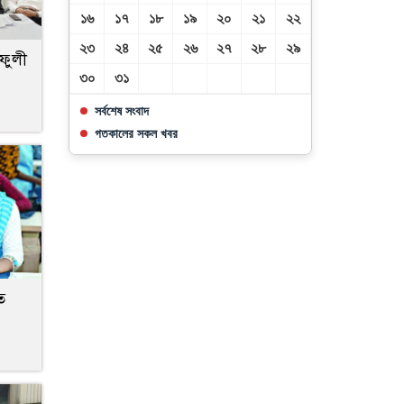
১৬
১৭
১৮
১৯
২০
২১
২২
২৩
২৪
২৫
২৬
২৭
২৮
২৯
ফুলী
৩০
৩১
সর্বশেষ সংবাদ
গতকালের সকল খবর
ত