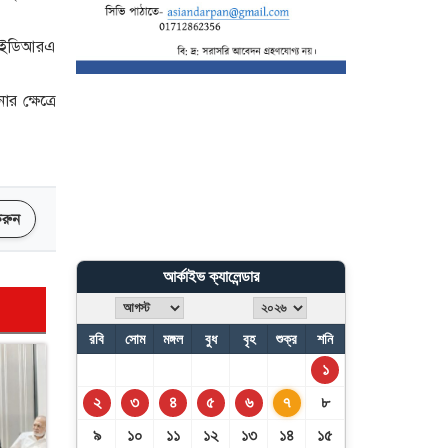
না’ ভারত, যা জানালেন
জয়সওয়াল
য আইডিআরএ
পর্নোগ্রাফি ভিডিও বানিয়ে
প্রচার, বাবা-মা ছেলেসহ ৫ জন
 ক্ষেত্রে
কারাগারে
 করুন
আর্কাইভ ক্যালেন্ডার
রবি
সোম
মঙ্গল
বুধ
বৃহ
শুক্র
শনি
১
২
৩
৪
৫
৬
৭
৮
৯
১০
১১
১২
১৩
১৪
১৫