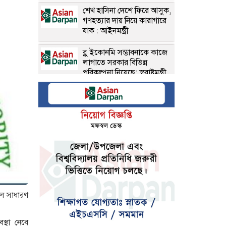
শেখ হাসিনা দেশে ফিরে আসুক,
গণহত্যার দায় নিয়ে কারাগারে
যাক : আইনমন্ত্রী
ব্লু ইকোনমি সম্ভাবনাকে কাজে
লাগাতে সরকার বিভিন্ন
পরিকল্পনা নিয়েছে: স্বরাষ্ট্রমন্ত্রী
প্রকৃতি সংরক্ষণ করে পর্যটন
শিল্পের উন্নয়ন করা হবে:
স্বরাষ্ট্রমন্ত্রী
রাষ্ট্রের গুরুত্বপূর্ণ ব্যক্তিদের নিয়ে
অপপ্রচারের বিরুদ্ধে সতর্ক
করল পুলিশ
শর্তসাপেক্ষে’ দেশে ফিরে
বিচারের মুখোমুখি হতে চান
ফলে সাধারণ
সাকিব
হাসিনার বক্তব্য ‘সমর্থন করে
স্থা নেবে