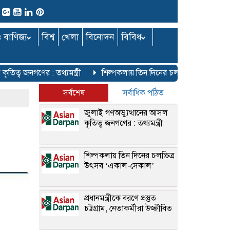
ও বাণিজ্য
বিশ্ব
খেলা
বিনোদন
বিবিধ
ব জনগণের : তথ্যমন্ত্রী
শিল্পকলায় তিন দিনের চলচ্চিত্র উৎসব ‘একাল
সর্বশেষ
সর্বাধিক পঠিত
জুলাই গণঅভ্যুত্থানের আসল
কৃতিত্ব জনগণের : তথ্যমন্ত্রী
শিল্পকলায় তিন দিনের চলচ্চিত্র
উৎসব ‘একাল-সেকাল’
প্রধানমন্ত্রীকে বরণে প্রস্তুত
চট্টগ্রাম, নেতাকর্মীরা উজ্জীবিত