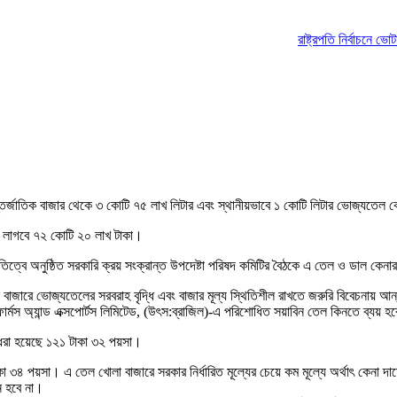
রাষ্ট্রপতি নির্বাচনে ভোটার ত
্তর্জাতিক বাজার থেকে ৩ কোটি ৭৫ লাখ লিটার এবং স্থানীয়ভাবে ১ কোটি লিটার ভোজ্যতেল 
 লাগবে ৭২ কোটি ২০ লাখ টাকা।
পতিত্বে অনুষ্ঠিত সরকারি ক্রয় সংক্রান্ত উপদেষ্টা পরিষদ কমিটির বৈঠকে এ তেল ও ডাল কে
াজারে ভোজ্যতেলের সরবরাহ বৃদ্ধি এবং বাজার মূল্য স্থিতিশীল রাখতে জরুরি বিবেচনায় আন
র্মস অ্যান্ড এক্সপোর্টস লিমিটেড, (উৎস:ব্রাজিল)-এ পরিশোধিত সয়াবিন তেল কিনতে ব্যয়
্য ধরা হয়েছে ১২১ টাকা ৩২ পয়সা।
 ৩৪ পয়সা। এ তেল খোলা বাজারে সরকার নির্ধারিত মূল্যের চেয়ে কম মূল্যে অর্থাৎ কেনা দামের
ন হবে না।