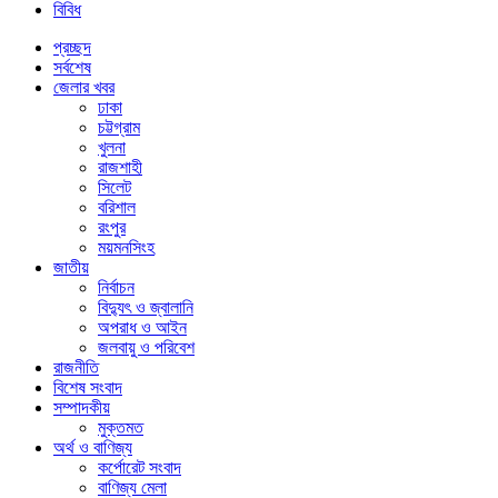
বিবিধ
প্রচ্ছদ
সর্বশেষ
জেলার খবর
ঢাকা
চট্টগ্রাম
খুলনা
রাজশাহী
সিলেট
বরিশাল
রংপুর
ময়মনসিংহ
জাতীয়
নির্বাচন
বিদ্যুৎ ও জ্বালানি
অপরাধ ও আইন
জলবায়ু ও পরিবেশ
রাজনীতি
বিশেষ সংবাদ
সম্পাদকীয়
মুক্তমত
অর্থ ও বাণিজ্য
কর্পোরেট সংবাদ
বাণিজ্য মেলা