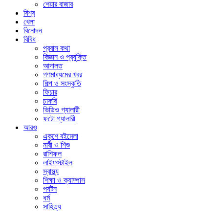
শেয়ার বাজার
বিশ্ব
খেলা
বিনোদন
বিবিধ
প্রবাস কথা
বিজ্ঞান ও প্রযুক্তি
আদালত
গণমাধ্যমের খবর
শিল্প ও সংস্কৃতি
ফিচার
চাকরি
ভিডিও গ্যালারী
ফটো গ্যালারী
আরও
একুশে বইমেলা
নারী ও শিশু
রাশিফল
লাইফস্টাইল
স্বাস্থ্য
শিক্ষা ও ক্যাম্পাস
পর্যটন
ধর্ম
সাহিত্য