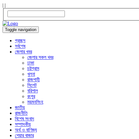
|
|
Toggle navigation
প্রচ্ছদ
সর্বশেষ
জেলার খবর
জেলার সকল খবর
ঢাকা
চট্টগ্রাম
খুলনা
রাজশাহী
সিলেট
বরিশাল
রংপুর
ময়মনসিংহ
জাতীয়
রাজনীতি
বিশেষ সংবাদ
সম্পাদকীয়
অর্থ ও বাণিজ্য
শেয়ার বাজার