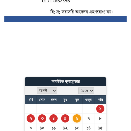
আর্কাইভ ক্যালেন্ডার
রবি
সোম
মঙ্গল
বুধ
বৃহ
শুক্র
শনি
১
২
৩
৪
৫
৬
৭
৮
৯
১০
১১
১২
১৩
১৪
১৫