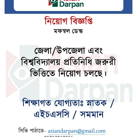
মূল চালিকাশক্তি
টানা বাড়ানো হচ্ছে সোনার দাম
লালবাগ কেল্লা পরিদর্শন করেছেন মার্কিন নৌ
কমান্ডার
পলাতক আসামিকে দিয়ে রাজনীতি করছে ভারত:
রিজভী
৪ বিভাগে মুষলধারে বৃষ্টির আভাস