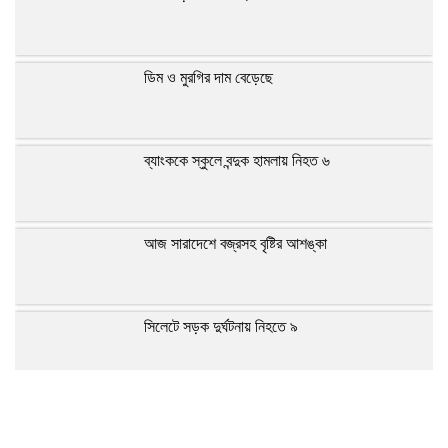
ডিম ও মুরগির দাম বেড়েছে
ব্যাংককে স্কুলে বন্দুক হামলায় নিহত ৬
আজ সারাদেশে বজ্রসহ বৃষ্টির আশঙ্কা
সিলেটে সড়ক দুর্ঘটনায় নিহতে ৯
মেটাকে ৫৬৭ মিলিয়ন ডলার ক্ষতিপূরণের নির্দেশ