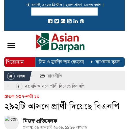
৭ই আগস্ট, ২০২৬ খ্রিস্টাব্দ
|
২৩শে শ্রাবণ, ১৪৩৩ বঙ্গাব্দ
|
Toggle
navigation
শিরোনাম
েছে সোনার দাম
ডিম ও মুরগির দাম বেড়েছে
ব্যাংককে স্কুলে বন্দু
রাজনীতি
প্রচ্ছদ
২৯২টি আসনে প্রার্থী দিয়েছে বিএনপি
স্নাতক ২৩৭-নারী ১০
২৯২টি আসনে প্রার্থী দিয়েছে বিএনপি
নিজস্ব প্রতিবেদক
প্রকাশ: ২৬ জানুয়ারি ২০২৬, ১১:১৬ অপরাহ্ন