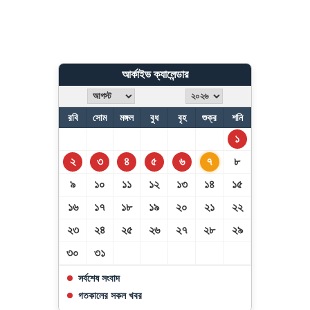
যুক্তরাষ্ট্রে পোশাক রপ্তানিতে ভারতের চেয়ে এগিয়ে
বাংলাদেশ
আর্কাইভ ক্যালেন্ডার
জেনে নিন আপনার আজকের রাশিফল
রবি
সোম
মঙ্গল
বুধ
বৃহ
শুক্র
শনি
১
২
৩
৪
৫
৬
৭
৮
জেনে নিন শুক্রবারের নামাজের সময়সূচি
৯
১০
১১
১২
১৩
১৪
১৫
১৬
১৭
১৮
১৯
২০
২১
২২
২৩
২৪
২৫
২৬
২৭
২৮
২৯
৩০
৩১
সর্বশেষ সংবাদ
গতকালের সকল খবর