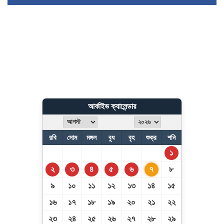
আর্কাইভ ক্যালেন্ডার
রবি
সোম
মঙ্গল
বুধ
বৃহ
শুক্র
শনি
১
২
৩
৪
৫
৬
৭
৮
৯
১০
১১
১২
১৩
১৪
১৫
১৬
১৭
১৮
১৯
২০
২১
২২
২৩
২৪
২৫
২৬
২৭
২৮
২৯