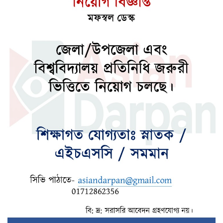
রাষ্ট্রের গুরুত্বপূর্ণ ব্যক্তিদের নিয়ে অপপ্রচারের
বিরুদ্ধে সতর্ক করল পুলিশ
শর্তসাপেক্ষে’ দেশে ফিরে বিচারের মুখোমুখি হতে
চান সাকিব
হাসিনার বক্তব্য ‘সমর্থন করে না’ ভারত, যা
জানালেন জয়সওয়াল
পর্নোগ্রাফি ভিডিও বানিয়ে প্রচার, বাবা-মা ছেলেসহ
৫ জন কারাগারে