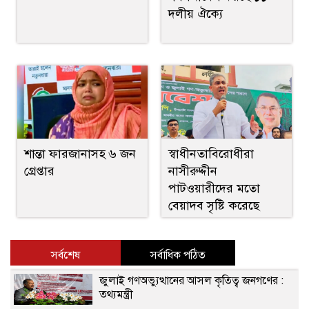
দলীয় ঐক্যে
শান্তা ফারজানাসহ ৬ জন
স্বাধীনতাবিরোধীরা
গ্রেপ্তার
নাসীরুদ্দীন
পাটওয়ারীদের মতো
বেয়াদব সৃষ্টি করেছে
সর্বশেষ
সর্বাধিক পঠিত
জুলাই গণঅভ্যুত্থানের আসল কৃতিত্ব জনগণের :
তথ্যমন্ত্রী