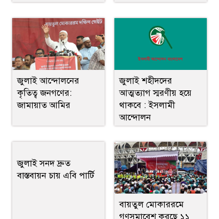
জুলাই আন্দোলনের
জুলাই শহীদদের
কৃতিত্ব জনগণের:
আত্মত্যাগ স্মরণীয় হয়ে
জামায়াত আমির
থাকবে : ইসলামী
আন্দোলন
জুলাই সনদ দ্রুত
বাস্তবায়ন চায় এবি পার্টি
বায়তুল মোকাররমে
গণসমাবেশ করছে ১১