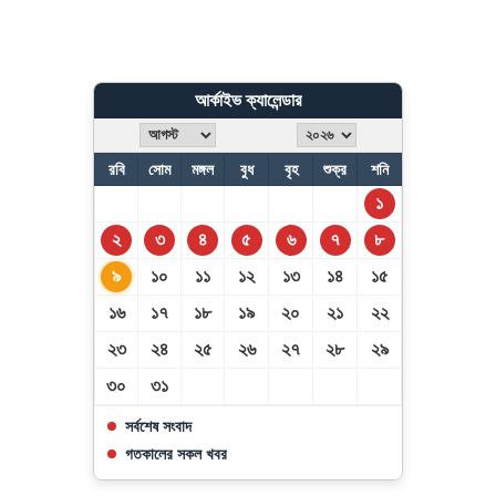
আর্কাইভ ক্যালেন্ডার
রবি
সোম
মঙ্গল
বুধ
বৃহ
শুক্র
শনি
১
২
৩
৪
৫
৬
৭
৮
৯
১০
১১
১২
১৩
১৪
১৫
১৬
১৭
১৮
১৯
২০
২১
২২
২৩
২৪
২৫
২৬
২৭
২৮
২৯
৩০
৩১
সর্বশেষ সংবাদ
গতকালের সকল খবর