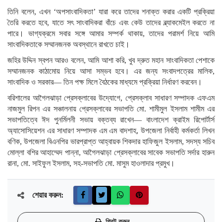
তিনি বলেন, এখন ‘অপসাংবাদিকতা’ যারা করে তাদের শনাক্ত করার একটি প্রক্রিয়া
তৈরি করতে হবে, যাতে সৎ সাংবাদিকরা বাঁচে এবং কেউ তাদের ব্ল্যাকমেইল করতে না
পারে। ভাগ্যক্রমে সবার সঙ্গে আমার সম্পর্ক থাকায়, তাদের পরামর্শ নিয়ে আমি
সাংবাদিকতাকে সম্মানজনক অবস্থানে রাখতে চাই।
জহির উদ্দিন স্বপন আরও বলেন, আমি আশা করি, খুব দ্রুত মহান সাংবাদিকতা পেশাকে
সম্মানজনক কাঠামোয় নিয়ে আসা সম্ভব হবে। এর জন্য সংবাদপত্রের মালিক,
সাংবাদিক ও সরকার— তিন পক্ষ মিলে বৈঠকের মাধ্যমে প্রক্রিয়া নির্ধারণ করবেন।
বরিশালের আগৈলঝাড়া প্রেসক্লাবের উদ্যোগে, প্রেসক্লাব সাধারণ সম্পাদক এফএম
নাজমুল রিপন এর সঞ্চালনায় প্রেসক্লাবের সভাপতি মো. শামীমুল ইসলাম শামীম এর
সভাপতিত্বে ঈদ পুনর্মিলনী সভায় বক্তব্য রাখেন— বাংলাদেশ ক্রাইম রিপোর্টার্স
অ্যাসোসিয়েশন এর সাধারণ সম্পাদক এম এম বাদশাহ, উপজেলা নির্বাহী কর্মকর্তা লিখন
বণিক, উপজেলা বিএনপির ভারপ্রাপ্ত আহ্বায়ক শিকদার হাফিজুল ইসলাম, সদস্য সচিব
মোল্লা বশির আহাম্মেদ পান্না, আগৈলঝাড়া প্রেসক্লাবের সাবেক সভাপতি সর্দার হারুন
রানা, মো. সাইফুল ইসলাম, সহ-সভাপতি মো. মাসুম হাওলাদার প্রমুখ।
শেয়ার করুন:
প্রিন্ট করুন