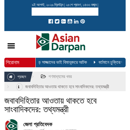
৯ই আগস্ট, ২০২৬ খ্রিস্টাব্দ
|
২৫শে শ্রাবণ, ১৪৩৩ বঙ্গাব্দ
|
Toggle
navigation
শিরোনাম
রেছে বিজি-৩০৬
বড় সাজ্জাদের ভাই বিমানবন্দরে আটক
বর্তমানে চুক্তির জন্য 
গণমাধ্যমের খবর
প্রচ্ছদ
জবাবদিহিতার আওতায় থাকতে হবে সাংবাদিকদের: তথ্যমন্ত্রী
জবাবদিহিতার আওতায় থাকতে হবে
সাংবাদিকদের: তথ্যমন্ত্রী
জেলা প্রতিবেদক