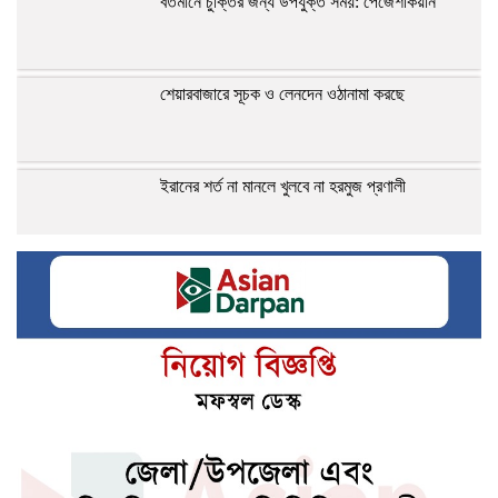
বর্তমানে চুক্তির জন্য উপযুক্ত সময়: পেজেশকিয়ান
শেয়ারবাজারে সূচক ও লেনদেন ওঠানামা করছে
ইরানের শর্ত না মানলে খুলবে না হরমুজ প্রণালী
গভীর সমুদ্রবন্দর মাতারবাড়ি পরিদর্শনে প্রধানমন্ত্রী
জেনে নিন আপনার আজকের রাশিফল
জেনে নিন আজকের নামাজের সময়সূচি