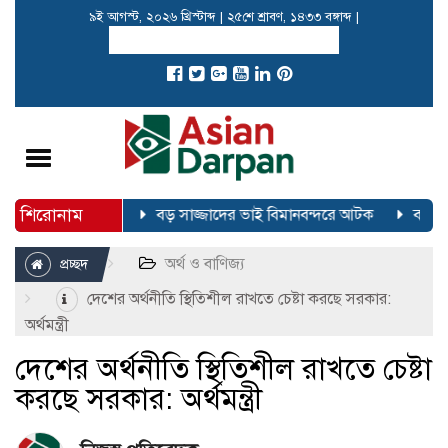
৯ই আগস্ট, ২০২৬ খ্রিস্টাব্দ
|
২৫শে শ্রাবণ, ১৪৩৩ বঙ্গাব্দ
|
Toggle
navigation
শিরোনাম
া করেছে বিজি-৩০৬
বড় সাজ্জাদের ভাই বিমানবন্দরে আটক
বর্তমানে
অর্থ ও বাণিজ্য
প্রচ্ছদ
দেশের অর্থনীতি স্থিতিশীল রাখতে চেষ্টা করছে সরকার:
অর্থমন্ত্রী
দেশের অর্থনীতি স্থিতিশীল রাখতে চেষ্টা
করছে সরকার: অর্থমন্ত্রী