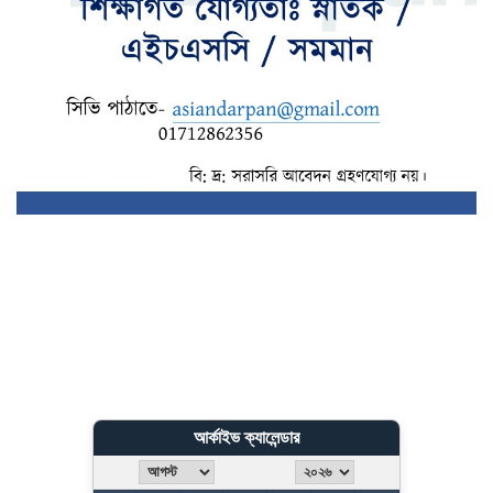
বিএনপি : মির্জা ফখরুল
আর্কাইভ ক্যালেন্ডার