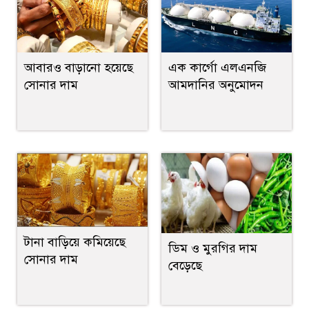
আবারও বাড়ানো হয়েছে
এক কার্গো এলএনজি
সোনার দাম
আমদানির অনুমোদন
টানা বাড়িয়ে কমিয়েছে
ডিম ও মুরগির দাম
সোনার দাম
বেড়েছে