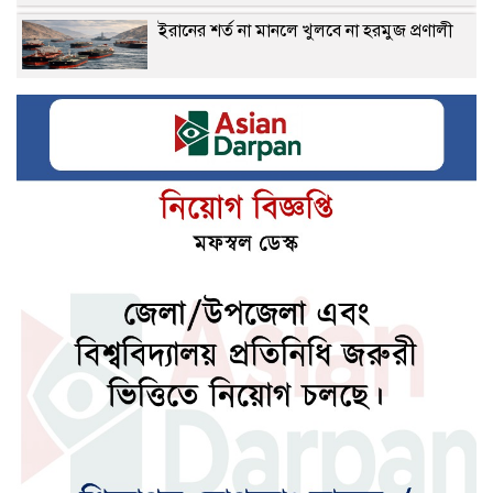
ইরানের শর্ত না মানলে খুলবে না হরমুজ প্রণালী
গভীর সমুদ্রবন্দর মাতারবাড়ি পরিদর্শনে প্রধানমন্ত্রী
জেনে নিন আপনার আজকের রাশিফল
জেনে নিন আজকের নামাজের সময়সূচি
দেশের উন্নয়নে কাজ করতে ইউএনওদের
প্রধানমন্ত্রীর আহ্বান
ধ্বংসস্তূপ থেকে দেশকে রক্ষা করতে কাজ করছে