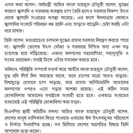
এসব কথা বলেন। অর্থমন্ত্রী আমির খসরু মাহমুদ চৌধুরী বলেন, যুদ্ধের
কারণে জ্বালানি ও সরবরাহ ব্যবস্থায় চাপ তৈরি হলেও সরকার বিকল্প উৎস
থেকে জ্বালানি সংগ্রহের ব্যবস্থা করেছে। এর ফলে ঈদযাত্রায় কোথাও
জ্বালানির সংকটে পরিবহন বন্ধ হয়নি এবং ভাড়াও বাড়েনি। চেষ্টা করছি এটা
ধরে রাখার।
তিনি বলেন, মধ্যপ্রাচ্যের চলমান যুদ্ধের প্রভাব সরকার নিয়ন্ত্রণ করতে পারে
না। জ্বালানি তেলের উৎস খোঁজা ও সরবরাহ নিশ্চিত করা এখন বড়
চ্যালেঞ্জ হয়ে দাঁড়িয়েছে। এজন্য জনগণের সহযোগিতা, সহানুভূতি ও
সংযম প্রয়োজন। সবাই মিলে এটার সমাধান করতে হবে।
ভবিষ্যৎ পরিস্থিতি সম্পর্কে সতর্ক করে আমীর খসরু মাহমুদ চৌধুরী বলেন,
যুদ্ধ যদি দীর্ঘ দিন অব্যাহত থাকে, তবে চাপের মাত্রা আরও বাড়বে।
বিশ্বজুড়ে যেভাবে চাপ বাড়ছে, তার প্রভাব আল্টিমেটলি আমাদের
জনগণের ওপরও এসে পড়ার আশঙ্কা রয়েছে। এই কঠিন সময়
মোকাবিলায় আমাদের সবাইকে সংযমী হতে হবে। একমাত্র সংযমের
মাধ্যমেই এই পরিস্থিতি মোকাবিলা করা সম্ভব।
বিএনপির স্থায়ী কমিটির সদস্য আমির খসরু মাহামুদ চৌধুরী বলেন,
দেশের মানুষ মালিকানা ফিরে পাওয়ায় এবারের ঈদ উৎসবমুখর পরিবেশে
ও নির্ভয়ে উদ্‌যাপিত হচ্ছে। সব মিলিয়ে দেশের অগ্রগতির বিষয়ে তিনি
আশাবাদ ব্যক্ত করেন।