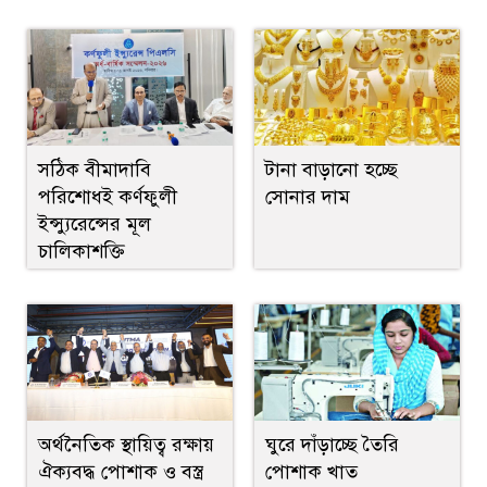
টানা বাড়ানো হচ্ছে
সঠিক বীমাদাবি
সোনার দাম
পরিশোধই কর্ণফুলী
ইন্স্যুরেন্সের মূল
চালিকাশক্তি
ঘুরে দাঁড়াচ্ছে তৈরি
অর্থনৈতিক স্থায়িত্ব রক্ষায়
পোশাক খাত
ঐক্যবদ্ধ পোশাক ও বস্ত্র