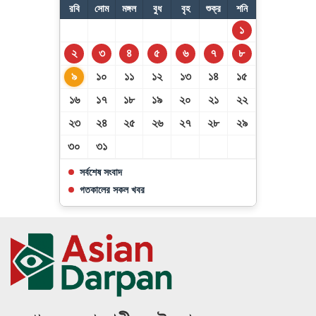
রবি
সোম
মঙ্গল
বুধ
বৃহ
শুক্র
শনি
১
২
৩
৪
৫
৬
৭
৮
৯
১০
১১
১২
১৩
১৪
১৫
১৬
১৭
১৮
১৯
২০
২১
২২
২৩
২৪
২৫
২৬
২৭
২৮
২৯
৩০
৩১
সর্বশেষ সংবাদ
গতকালের সকল খবর