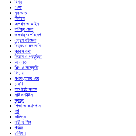
বিশ্ব
খেলা
মুক্তমত
নির্বাচন
অপরাধ ও আইন
বাণিজ্য মেলা
জলবায়ু ও পরিবেশ
একুশে বইমেলা
বিদ্যুৎ ও জ্বালানি
প্রবাস কথা
বিজ্ঞান ও প্রযুক্তি
আদালত
শিল্প ও সংস্কৃতি
ফিচার
গণমাধ্যমের খবর
চাকরি
কর্পোরেট সংবাদ
লাইফস্টাইল
স্বাস্থ্য
শিক্ষা ও ক্যাম্পাস
ধর্ম
সাহিত্য
নারী ও শিশু
পর্যটন
রাশিফল