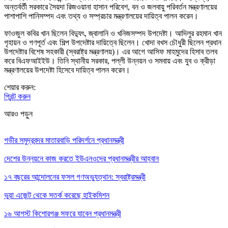
অন্তর্বর্তী সরকারে সৈয়দা রিজওয়ানা হাসান পরিবেশ, বন ও জলবায়ু পরিবর্তন মন্ত্রণালয়ের
পাশাপাশি পানিসম্পদ এবং তথ্য ও সম্প্রচার মন্ত্রণালয়ের দায়িত্ব পালন করেন।
ফাওজুল কবির খান ছিলেন বিদ্যুৎ, জ্বালানি ও খনিজসম্পদ উপদেষ্টা। আদিলুর রহমান খান
গৃহায়ন ও গণপূর্ত এবং শিল্প উপদেষ্টার দায়িত্বে ছিলেন। খোদা বখস চৌধুরী ছিলেন প্রধান
উপদেষ্টার বিশেষ সহকারী (স্বরাষ্ট্র মন্ত্রণালয়)। এর আগে আসিফ মাহমুদের হিসাব তলব
করে বিএফআইইউ। তিনি স্থানীয় সরকার, পল্লী উন্নয়ন ও সমবায় এবং যুব ও ক্রীড়া
মন্ত্রণালয়ের উপদেষ্টা হিসেবে দায়িত্ব পালন করেন।
শেয়ার করুন:
প্রিন্ট করুন
আরও পড়ুন
গভীর সমুদ্রবন্দর মাতারবাড়ি পরিদর্শনে প্রধানমন্ত্রী
দেশের উন্নয়নে কাজ করতে ইউএনওদের প্রধানমন্ত্রীর আহ্বান
১৭ বছরের আন্দোলনের ফসল গণঅভ্যুত্থান: স্বরাষ্ট্রমন্ত্রী
ভুয়া এজেন্ট থেকে সতর্ক করেছে হাইকমিশন
১৬ আগস্ট কিশোরগঞ্জ সফরে যাবেন প্রধানমন্ত্রী