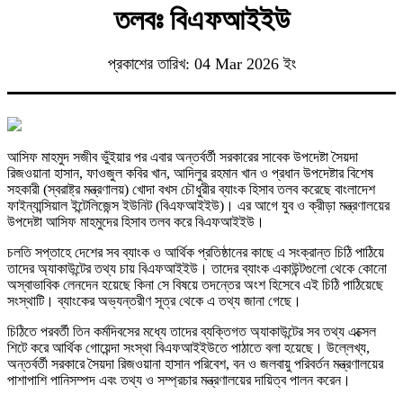
তলবঃ বিএফআইইউ
প্রকাশের তারিখ: 04 Mar 2026 ইং
আসিফ মাহমুদ সজীব ভুঁইয়ার পর এবার অন্তর্বর্তী সরকারের সাবেক উপদেষ্টা সৈয়দা
রিজওয়ানা হাসান, ফাওজুল কবির খান, আদিলুর রহমান খান ও প্রধান উপদেষ্টার বিশেষ
সহকারী (স্বরাষ্ট্র মন্ত্রণালয়) খোদা বখস চৌধুরীর ব্যাংক হিসাব তলব করেছে বাংলাদেশ
ফাইন্যান্সিয়াল ইন্টেলিজেন্স ইউনিট (বিএফআইইউ)। এর আগে যুব ও ক্রীড়া মন্ত্রণালয়ের
উপদেষ্টা আসিফ মাহমুদের হিসাব তলব করে বিএফআইইউ।
চলতি সপ্তাহে দেশের সব ব্যাংক ও আর্থিক প্রতিষ্ঠানের কাছে এ সংক্রান্ত চিঠি পাঠিয়ে
তাদের অ্যাকাউন্টের তথ্য চায় বিএফআইইউ। তাদের ব্যাংক একাউন্টগুলো থেকে কোনো
অস্বাভাবিক লেনদেন হয়েছে কিনা সে বিষয়ে তদন্তের অংশ হিসেবে এই চিঠি পাঠিয়েছে
সংস্থাটি। ব্যাংকের অভ্যন্তরীণ সূত্র থেকে এ তথ্য জানা গেছে।
চিঠিতে পরবর্তী তিন কর্মদিবসের মধ্যে তাদের ব্যক্তিগত অ্যাকাউন্টের সব তথ্য এক্সেল
শিটে করে আর্থিক গোয়েন্দা সংস্থা বিএফআইইউতে পাঠাতে বলা হয়েছে। উল্লেখ্য,
অন্তর্বর্তী সরকারে সৈয়দা রিজওয়ানা হাসান পরিবেশ, বন ও জলবায়ু পরিবর্তন মন্ত্রণালয়ের
পাশাপাশি পানিসম্পদ এবং তথ্য ও সম্প্রচার মন্ত্রণালয়ের দায়িত্ব পালন করেন।