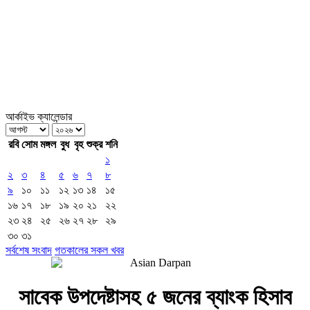
আর্কাইভ ক্যালেন্ডার
রবি
সোম
মঙ্গল
বুধ
বৃহ
শুক্র
শনি
১
২
৩
৪
৫
৬
৭
৮
৯
১০
১১
১২
১৩
১৪
১৫
১৬
১৭
১৮
১৯
২০
২১
২২
২৩
২৪
২৫
২৬
২৭
২৮
২৯
৩০
৩১
সর্বশেষ সংবাদ
গতকালের সকল খবর
সাবেক উপদেষ্টাসহ ৫ জনের ব্যাংক হিসাব