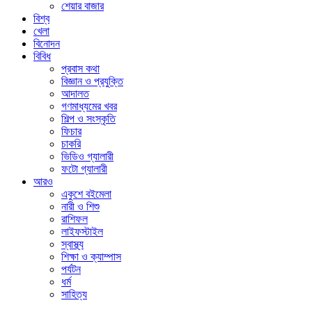
শেয়ার বাজার
বিশ্ব
খেলা
বিনোদন
বিবিধ
প্রবাস কথা
বিজ্ঞান ও প্রযুক্তি
আদালত
গণমাধ্যমের খবর
শিল্প ও সংস্কৃতি
ফিচার
চাকরি
ভিডিও গ্যালারী
ফটো গ্যালারী
আরও
একুশে বইমেলা
নারী ও শিশু
রাশিফল
লাইফস্টাইল
স্বাস্থ্য
শিক্ষা ও ক্যাম্পাস
পর্যটন
ধর্ম
সাহিত্য