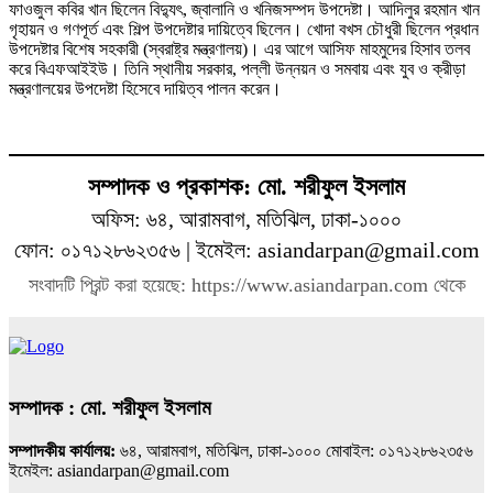
ফাওজুল কবির খান ছিলেন বিদ্যুৎ, জ্বালানি ও খনিজসম্পদ উপদেষ্টা। আদিলুর রহমান খান
গৃহায়ন ও গণপূর্ত এবং শিল্প উপদেষ্টার দায়িত্বে ছিলেন। খোদা বখস চৌধুরী ছিলেন প্রধান
উপদেষ্টার বিশেষ সহকারী (স্বরাষ্ট্র মন্ত্রণালয়)। এর আগে আসিফ মাহমুদের হিসাব তলব
করে বিএফআইইউ। তিনি স্থানীয় সরকার, পল্লী উন্নয়ন ও সমবায় এবং যুব ও ক্রীড়া
মন্ত্রণালয়ের উপদেষ্টা হিসেবে দায়িত্ব পালন করেন।
সম্পাদক ও প্রকাশক: মো. শরীফুল ইসলাম
অফিস: ৬৪, আরামবাগ, মতিঝিল, ঢাকা-১০০০
ফোন: ০১৭১২৮৬২৩৫৬ | ইমেইল: asiandarpan@gmail.com
সংবাদটি প্রিন্ট করা হয়েছে: https://www.asiandarpan.com থেকে
সম্পাদক : মো. শরীফুল ইসলাম
সম্পাদকীয় কার্যালয়:
৬৪, আরামবাগ, মতিঝিল, ঢাকা-১০০০ মোবাইল: ০১৭১২৮৬২৩৫৬
ইমেইল: asiandarpan@gmail.com