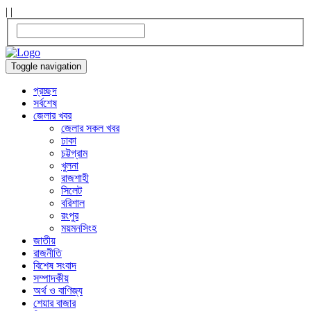
|
|
Toggle navigation
প্রচ্ছদ
সর্বশেষ
জেলার খবর
জেলার সকল খবর
ঢাকা
চট্টগ্রাম
খুলনা
রাজশাহী
সিলেট
বরিশাল
রংপুর
ময়মনসিংহ
জাতীয়
রাজনীতি
বিশেষ সংবাদ
সম্পাদকীয়
অর্থ ও বাণিজ্য
শেয়ার বাজার