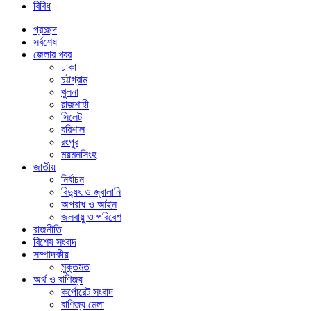
বিবিধ
প্রচ্ছদ
সর্বশেষ
জেলার খবর
ঢাকা
চট্টগ্রাম
খুলনা
রাজশাহী
সিলেট
বরিশাল
রংপুর
ময়মনসিংহ
জাতীয়
নির্বাচন
বিদ্যুৎ ও জ্বালানি
অপরাধ ও আইন
জলবায়ু ও পরিবেশ
রাজনীতি
বিশেষ সংবাদ
সম্পাদকীয়
মুক্তমত
অর্থ ও বাণিজ্য
কর্পোরেট সংবাদ
বাণিজ্য মেলা