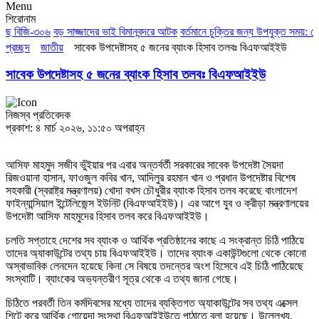
Menu
শিরোনাম
ছে বিজি-৩০৬
বড় সাজ্জাদের ভাই বিমানবন্দরে আটক
বর্তমানে চুক্তির জন্য উপযুক্ত সময়: পেজ
প্রচ্ছদ
জাতীয়
সাবেক উপদেষ্টাসহ ৫ জনের ব্যাংক হিসাব তলবঃ বিএফআইইউ
সাবেক উপদেষ্টাসহ ৫ জনের ব্যাংক হিসাব তলবঃ বিএফআইইউ
নিজস্ব প্রতিবেদক
প্রকাশ: ৪ মার্চ ২০২৬, ১১:৫০ অপরাহ্ন
আসিফ মাহমুদ সজীব ভুঁইয়ার পর এবার অন্তর্বর্তী সরকারের সাবেক উপদেষ্টা সৈয়দা
রিজওয়ানা হাসান, ফাওজুল কবির খান, আদিলুর রহমান খান ও প্রধান উপদেষ্টার বিশেষ
সহকারী (স্বরাষ্ট্র মন্ত্রণালয়) খোদা বখস চৌধুরীর ব্যাংক হিসাব তলব করেছে বাংলাদেশ
ফাইন্যান্সিয়াল ইন্টেলিজেন্স ইউনিট (বিএফআইইউ)। এর আগে যুব ও ক্রীড়া মন্ত্রণালয়ের
উপদেষ্টা আসিফ মাহমুদের হিসাব তলব করে বিএফআইইউ।
চলতি সপ্তাহে দেশের সব ব্যাংক ও আর্থিক প্রতিষ্ঠানের কাছে এ সংক্রান্ত চিঠি পাঠিয়ে
তাদের অ্যাকাউন্টের তথ্য চায় বিএফআইইউ। তাদের ব্যাংক একাউন্টগুলো থেকে কোনো
অস্বাভাবিক লেনদেন হয়েছে কিনা সে বিষয়ে তদন্তের অংশ হিসেবে এই চিঠি পাঠিয়েছে
সংস্থাটি। ব্যাংকের অভ্যন্তরীণ সূত্র থেকে এ তথ্য জানা গেছে।
চিঠিতে পরবর্তী তিন কর্মদিবসের মধ্যে তাদের ব্যক্তিগত অ্যাকাউন্টের সব তথ্য এক্সেল
শিটে করে আর্থিক গোয়েন্দা সংস্থা বিএফআইইউতে পাঠাতে বলা হয়েছে। উল্লেখ্য,