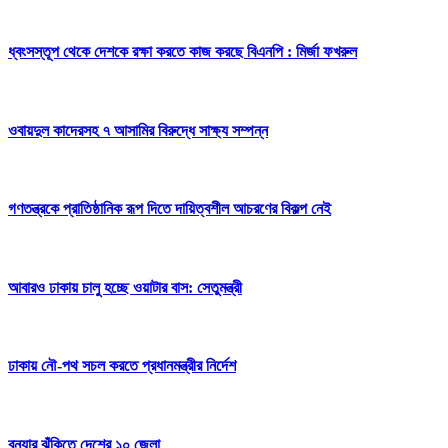
ধ্বংসস্তূপ থেকে দেশকে রক্ষা করতে কাজ করছে বিএনপি : মির্জা ফখরুল
ওবায়দুল কাদেরসহ ৭ আসামির বিরুদ্ধে সাক্ষ্য সম্পন্ন
গণতন্ত্রকে প্রাতিষ্ঠানিক রূপ দিতে দায়িত্বশীল আচরণের বিকল্প নেই
আবারও ঢাকায় চালু হচ্ছে ওয়াটার বাস: সেতুমন্ত্রী
ঢাকায় নৌ-পথ সচল করতে প্রধানমন্ত্রীর নির্দেশ
বন্যার ঝুঁকিতে দেশের ১০ জেলা