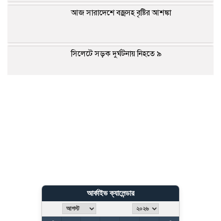
আজ সারাদেশে বজ্রসহ বৃষ্টির আশঙ্কা
সিলেটে সড়ক দুর্ঘটনায় নিহতে ৯
মেটাকে ৫৬৭ মিলিয়ন ডলার ক্ষতিপূরণের নির্দেশ
বগুড়ায় সড়ক দুর্ঘটনায় ৭ শ্রমিক নিহত
যুক্তরাষ্ট্রে পোশাক রপ্তানিতে ভারতের চেয়ে এগিয়ে
বাংলাদেশ
আর্কাইভ ক্যালেন্ডার
জেনে নিন আপনার আজকের রাশিফল