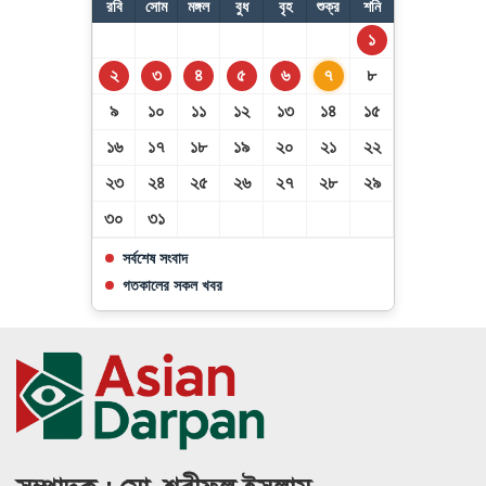
রবি
সোম
মঙ্গল
বুধ
বৃহ
শুক্র
শনি
১
২
৩
৪
৫
৬
৭
৮
জেনে নিন শুক্রবারের নামাজের সময়সূচি
৯
১০
১১
১২
১৩
১৪
১৫
১৬
১৭
১৮
১৯
২০
২১
২২
২৩
২৪
২৫
২৬
২৭
২৮
২৯
৩০
৩১
সর্বশেষ সংবাদ
গতকালের সকল খবর