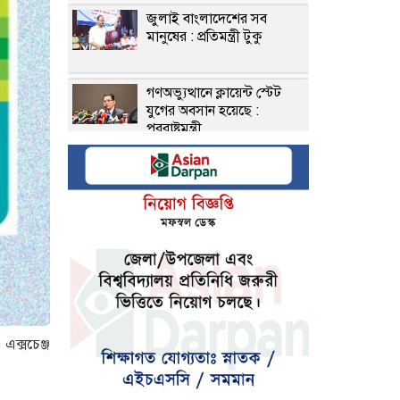
জুলাই বাংলাদেশের সব
মানুষের : প্রতিমন্ত্রী টুকু
গণঅভ্যুত্থানে ক্লায়েন্ট স্টেট
যুগের অবসান হয়েছে :
পররাষ্ট্রমন্ত্রী
সাড়ে ৪ হাজার ক্রসফায়ার ও ৭
শতাধিক গুমের পেছনে আ.
লীগ: আইনমন্ত্রী
জুলাই আন্দোলনের কৃতিত্ব
জনগণের: জামায়াত আমির
জুলাই শহীদদের আত্মত্যাগ
স্মরণীয় হয়ে থাকবে : ইসলামী
এক্সচেঞ্জ
আন্দোলন
জুলাই সনদ দ্রুত বাস্তবায়ন চায়