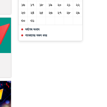
১৬
১৭
১৮
১৯
২০
২১
২২
২৩
২৪
২৫
২৬
২৭
২৮
২৯
৩০
৩১
সর্বশেষ সংবাদ
গতকালের সকল খবর