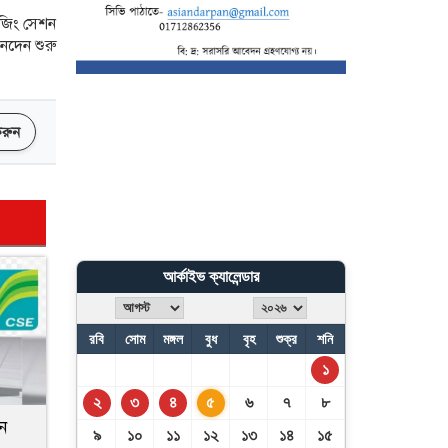
এবি পার্টি
োজিং সেশন
নদেন শুরু
জুলাই যোদ্ধাদের মর্যাদা দেওয়া
আমাদের পবিত্র দায়িত্বঃ
ভারপ্রাপ্ত রাষ্ট্রপতি
 করুন
আর্কাইভ ক্যালেন্ডার
রবি
সোম
মঙ্গল
বুধ
বৃহ
শুক্র
শনি
১
২
৩
৪
৫
৬
৭
৮
ন
৯
১০
১১
১২
১৩
১৪
১৫