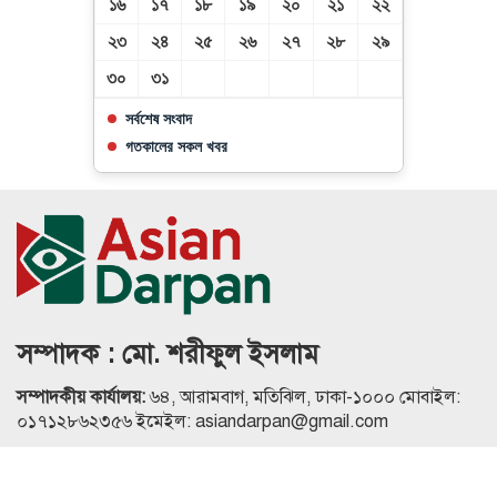
১৬
১৭
১৮
১৯
২০
২১
২২
২৩
২৪
২৫
২৬
২৭
২৮
২৯
৩০
৩১
সর্বশেষ সংবাদ
গতকালের সকল খবর
সম্পাদক : মো. শরীফুল ইসলাম
সম্পাদকীয় কার্যালয়:
৬৪, আরামবাগ, মতিঝিল, ঢাকা-১০০০ মোবাইল:
০১৭১২৮৬২৩৫৬ ইমেইল: asiandarpan@gmail.com
এই ওয়েবসাইটের কোনো লেখা, ছবি, অডিও, ভিডিও অনুমতি ছাড়া