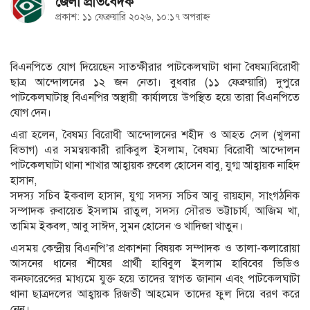
জেলা প্রতিবেদক
প্রকাশ: ১১ ফেব্রুয়ারি ২০২৬, ১০:১৭ অপরাহ্ন
বিএনপিতে যোগ দিয়েছেন সাতক্ষীরার পাটকেলঘাটা থানা বৈষম্যবিরোধী
ছাত্র আন্দোলনের ১২ জন নেতা। বুধবার (১১ ফেব্রুয়ারি) দুপুরে
পাটকেলঘাটাস্থ বিএনপির অস্থায়ী কার্যালয়ে উপস্থিত হয়ে তারা বিএনপিতে
যোগ দেন।
এরা হলেন, বৈষম্য বিরোধী আন্দোলনের শহীদ ও আহত সেল (খুলনা
বিভাগ) এর সমন্বয়কারী রাকিবুল ইসলাম, বৈষম্য বিরোধী আন্দোলন
পাটকেলঘাটা থানা শাখার আহ্বায়ক রুবেল হোসেন বাবু, যুগ্ম আহ্বায়ক নাহিদ
হাসান,
সদস্য সচিব ইকবাল হাসান, যুগ্ম সদস্য সচিব আবু রায়হান, সাংগঠনিক
সম্পাদক রুবায়েত ইসলাম রাতুল, সদস্য সৌরভ ভট্টাচার্য, আজিম খা,
তামিম ইকবল, আবু সাঈদ, সুমন হোসেন ও খাদিজা খাতুন।
এসময় কেন্দ্রীয় বিএনপি’র প্রকাশনা বিষয়ক সম্পাদক ও তালা-কলারোয়া
আসনের ধানের শীষের প্রার্থী হাবিবুল ইসলাম হাবিবের ভিডিও
কনফারেন্সের মাধ্যমে যুক্ত হয়ে তাদের স্বাগত জানান এবং পাটকেলঘাটা
থানা ছাত্রদলের আহ্বায়ক রিজভী আহমেদ তাদের ফুল দিয়ে বরণ করে
নেন।