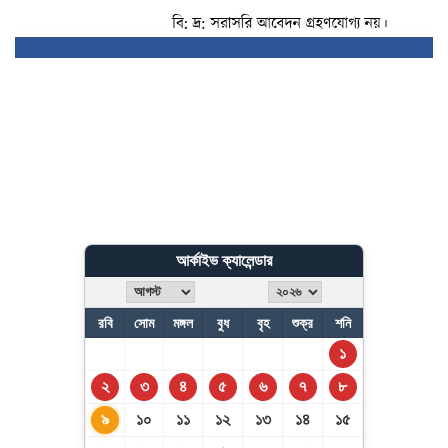
আর্কাইভ ক্যালেন্ডার
রবি
সোম
মঙ্গল
বুধ
বৃহ
শুক্র
শনি
১
২
৩
৪
৫
৬
৭
৮
৯
১০
১১
১২
১৩
১৪
১৫