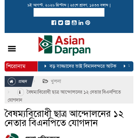
৯ই আগস্ট, ২০২৬ খ্রিস্টাব্দ
|
২৫শে শ্রাবণ, ১৪৩৩ বঙ্গাব্দ
|
Toggle
navigation
শিরোনাম
্রা করেছে বিজি-৩০৬
বড় সাজ্জাদের ভাই বিমানবন্দরে আটক
বর্তমা
খুলনা
প্রচ্ছদ
বৈষম্যবিরোধী ছাত্র আন্দোলনের ১২ নেতার বিএনপিতে
যোগদান
বৈষম্যবিরোধী ছাত্র আন্দোলনের ১২
নেতার বিএনপিতে যোগদান