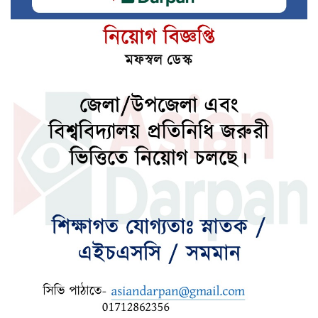
জেনে নিন আপনার আজকের রাশিফল
জেনে নিন আজকের নামাজের সময়সূচি
দেশের উন্নয়নে কাজ করতে ইউএনওদের
প্রধানমন্ত্রীর আহ্বান
ধ্বংসস্তূপ থেকে দেশকে রক্ষা করতে কাজ করছে
বিএনপি : মির্জা ফখরুল