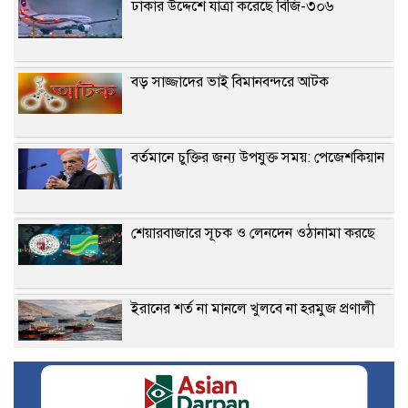
ঢাকার উদ্দেশে যাত্রা করেছে বিজি-৩০৬
বড় সাজ্জাদের ভাই বিমানবন্দরে আটক
বর্তমানে চুক্তির জন্য উপযুক্ত সময়: পেজেশকিয়ান
শেয়ারবাজারে সূচক ও লেনদেন ওঠানামা করছে
ইরানের শর্ত না মানলে খুলবে না হরমুজ প্রণালী
গভীর সমুদ্রবন্দর মাতারবাড়ি পরিদর্শনে প্রধানমন্ত্রী