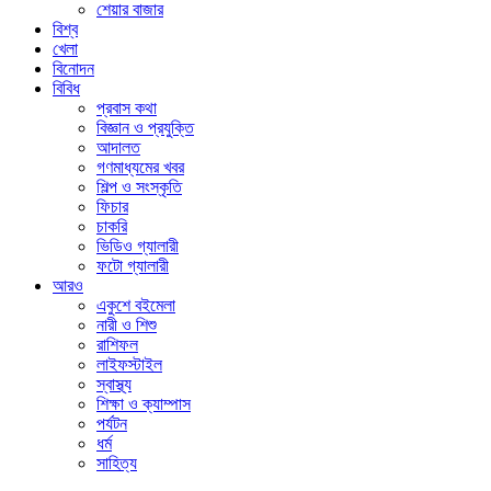
শেয়ার বাজার
বিশ্ব
খেলা
বিনোদন
বিবিধ
প্রবাস কথা
বিজ্ঞান ও প্রযুক্তি
আদালত
গণমাধ্যমের খবর
শিল্প ও সংস্কৃতি
ফিচার
চাকরি
ভিডিও গ্যালারী
ফটো গ্যালারী
আরও
একুশে বইমেলা
নারী ও শিশু
রাশিফল
লাইফস্টাইল
স্বাস্থ্য
শিক্ষা ও ক্যাম্পাস
পর্যটন
ধর্ম
সাহিত্য