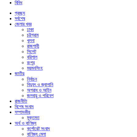
বিবিধ
প্রচ্ছদ
সর্বশেষ
জেলার খবর
ঢাকা
চট্টগ্রাম
খুলনা
রাজশাহী
সিলেট
বরিশাল
রংপুর
ময়মনসিংহ
জাতীয়
নির্বাচন
বিদ্যুৎ ও জ্বালানি
অপরাধ ও আইন
জলবায়ু ও পরিবেশ
রাজনীতি
বিশেষ সংবাদ
সম্পাদকীয়
মুক্তমত
অর্থ ও বাণিজ্য
কর্পোরেট সংবাদ
বাণিজ্য মেলা