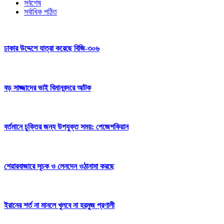
সর্বশেষ
সর্বাধিক পঠিত
ঢাকার উদ্দেশে যাত্রা করেছে বিজি-৩০৬
বড় সাজ্জাদের ভাই বিমানবন্দরে আটক
বর্তমানে চুক্তির জন্য উপযুক্ত সময়: পেজেশকিয়ান
শেয়ারবাজারে সূচক ও লেনদেন ওঠানামা করছে
ইরানের শর্ত না মানলে খুলবে না হরমুজ প্রণালী