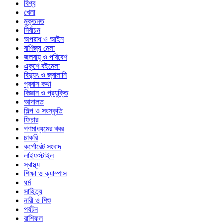
বিশ্ব
খেলা
মুক্তমত
নির্বাচন
অপরাধ ও আইন
বাণিজ্য মেলা
জলবায়ু ও পরিবেশ
একুশে বইমেলা
বিদ্যুৎ ও জ্বালানি
প্রবাস কথা
বিজ্ঞান ও প্রযুক্তি
আদালত
শিল্প ও সংস্কৃতি
ফিচার
গণমাধ্যমের খবর
চাকরি
কর্পোরেট সংবাদ
লাইফস্টাইল
স্বাস্থ্য
শিক্ষা ও ক্যাম্পাস
ধর্ম
সাহিত্য
নারী ও শিশু
পর্যটন
রাশিফল