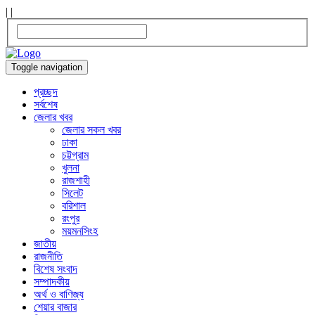
|
|
Toggle navigation
প্রচ্ছদ
সর্বশেষ
জেলার খবর
জেলার সকল খবর
ঢাকা
চট্টগ্রাম
খুলনা
রাজশাহী
সিলেট
বরিশাল
রংপুর
ময়মনসিংহ
জাতীয়
রাজনীতি
বিশেষ সংবাদ
সম্পাদকীয়
অর্থ ও বাণিজ্য
শেয়ার বাজার