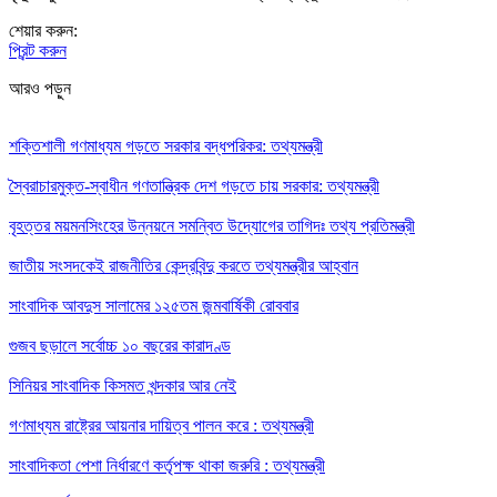
শেয়ার করুন:
প্রিন্ট করুন
আরও পড়ুন
শক্তিশালী গণমাধ্যম গড়তে সরকার বদ্ধপরিকর: তথ্যমন্ত্রী
স্বৈরাচারমুক্ত-স্বাধীন গণতান্ত্রিক দেশ গড়তে চায় সরকার: তথ্যমন্ত্রী
বৃহত্তর ময়মনসিংহের উন্নয়নে সমন্বিত উদ্যোগের তাগিদঃ তথ্য প্রতিমন্ত্রী
জাতীয় সংসদকেই রাজনীতির কেন্দ্রবিন্দু করতে তথ্যমন্ত্রীর আহ্বান
সাংবাদিক আবদুস সালামের ১২৫তম জন্মবার্ষিকী রোববার
গুজব ছড়ালে সর্বোচ্চ ১০ বছরের কারাদণ্ড
সিনিয়র সাংবাদিক কিসমত খন্দকার আর নেই
গণমাধ্যম রাষ্ট্রের আয়নার দায়িত্ব পালন করে : তথ্যমন্ত্রী
সাংবাদিকতা পেশা নির্ধারণে কর্তৃপক্ষ থাকা জরুরি : তথ্যমন্ত্রী