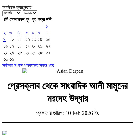
আর্কাইভ ক্যালেন্ডার
রবি
সোম
মঙ্গল
বুধ
বৃহ
শুক্র
শনি
১
২
৩
৪
৫
৬
৭
৮
৯
১০
১১
১২
১৩
১৪
১৫
১৬
১৭
১৮
১৯
২০
২১
২২
২৩
২৪
২৫
২৬
২৭
২৮
২৯
৩০
৩১
সর্বশেষ সংবাদ
গতকালের সকল খবর
প্রেসক্লাব থেকে সাংবাদিক আলী মামুদের
মরদেহ উদ্ধার
প্রকাশের তারিখ: 10 Feb 2026 ইং