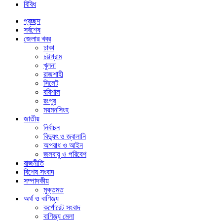
বিবিধ
প্রচ্ছদ
সর্বশেষ
জেলার খবর
ঢাকা
চট্টগ্রাম
খুলনা
রাজশাহী
সিলেট
বরিশাল
রংপুর
ময়মনসিংহ
জাতীয়
নির্বাচন
বিদ্যুৎ ও জ্বালানি
অপরাধ ও আইন
জলবায়ু ও পরিবেশ
রাজনীতি
বিশেষ সংবাদ
সম্পাদকীয়
মুক্তমত
অর্থ ও বাণিজ্য
কর্পোরেট সংবাদ
বাণিজ্য মেলা