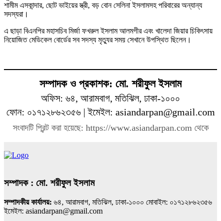
শামীম এসকান্দার, ছোট ভাইয়ের স্ত্রী, বড় বোন সেলিনা ইসলামসহ পরিবারের অন্যান্য
সদস্যরা।
এ ছাড়া বিএনপির মহাসচিব মির্জা ফখরুল ইসলাম আলমগীর এবং খালেদা জিয়ার চিকিৎসায়
নিয়োজিত মেডিকেল বোর্ডের সব সদস্য মৃত্যুর সময় সেখানে উপস্থিত ছিলেন।
সম্পাদক ও প্রকাশক: মো. শরীফুল ইসলাম
অফিস: ৬৪, আরামবাগ, মতিঝিল, ঢাকা-১০০০
ফোন: ০১৭১২৮৬২৩৫৬ | ইমেইল: asiandarpan@gmail.com
সংবাদটি প্রিন্ট করা হয়েছে: https://www.asiandarpan.com থেকে
সম্পাদক : মো. শরীফুল ইসলাম
সম্পাদকীয় কার্যালয়:
৬৪, আরামবাগ, মতিঝিল, ঢাকা-১০০০ মোবাইল: ০১৭১২৮৬২৩৫৬
ইমেইল: asiandarpan@gmail.com