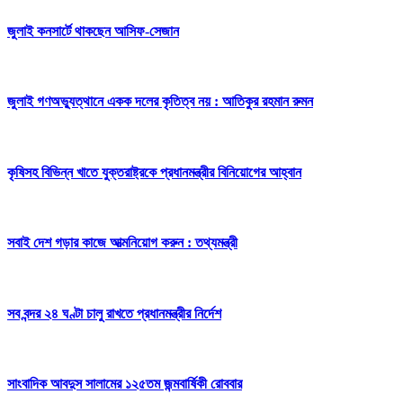
জুলাই কনসার্টে থাকছেন আসিফ-সেজান
জুলাই গণঅভ্যুত্থানে একক দলের কৃতিত্ব নয় : আতিকুর রহমান রুমন
কৃষিসহ বিভিন্ন খাতে যুক্তরাষ্ট্রকে প্রধানমন্ত্রীর বিনিয়োগের আহ্বান
সবাই দেশ গড়ার কাজে আত্মনিয়োগ করুন : তথ্যমন্ত্রী
সব বন্দর ২৪ ঘণ্টা চালু রাখতে প্রধানমন্ত্রীর নির্দেশ
সাংবাদিক আবদুস সালামের ১২৫তম জন্মবার্ষিকী রোববার