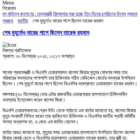
Menu
শিরোনাম
তিত্ব জনগণের : তথ্যমন্ত্রী
শিল্পকলায় শুরু হচ্ছে তিন দিনের চলচ্চিত্র উৎসব
প্রধানমন্ত্রীক
প্রচ্ছদ
জাতীয়
শেষ মুহূর্তেও মায়ের পাশে ছিলেন তারেক রহমান
শেষ মুহূর্তেও মায়ের পাশে ছিলেন তারেক রহমান
নিজস্ব প্রতিবেদক
প্রকাশ: ৩০ ডিসেম্বর ২০২৫, ১২:১৭ অপরাহ্ন
সাবেক প্রধানমন্ত্রী ও বিএনপি চেয়ারপারসন খালেদা জিয়ার মৃত্যুর ঘোষণার সময় তার
পরিবারের সদস্যদের পাশাপাশি তার চিকিৎসায় গঠিত মেডিকেল বোর্ডের সদস্যরা উপস্থিত
ছিলেন। শেষ মুহূর্তে মায়ের পাশে ছিলেন বিএনপির ভারপ্রাপ্ত চেয়ারম্যান তারেক রহমান।
মঙ্গলবার (৩০ ডিসেম্বর) ভোর ৬টায় রাজধানীর এভারকেয়ার হাসপাতালে চিকিৎসাধীন
অবস্থায় ইন্তেকাল করেন খালেদা জিয়া।
বিএনপি চেয়ারপারসনের প্রেস উইং থেকে পাঠানো এক বার্তায় জানানো হয়, খালেদা জিয়ার
মৃত্যু সংবাদটি নিশ্চিত করেন তার ব্যক্তিগত চিকিৎসক ও বিএনপির জাতীয় স্থায়ী কমিটির
সদস্য অধ্যাপক ডা. এ জেড এম জাহিদ হোসেন।
বার্তায় আরও জানানো হয়, মৃত্যুর সময় এভারকেয়ার হাসপাতালে উপস্থিত ছিলেন খালেদা
জিয়ার জ্যেষ্ঠ ছেলে ও বিএনপির ভারপ্রাপ্ত চেয়ারম্যান তারেক রহমান, তার স্ত্রী ডা.