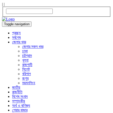
|
|
Toggle navigation
প্রচ্ছদ
সর্বশেষ
জেলার খবর
জেলার সকল খবর
ঢাকা
চট্টগ্রাম
খুলনা
রাজশাহী
সিলেট
বরিশাল
রংপুর
ময়মনসিংহ
জাতীয়
রাজনীতি
বিশেষ সংবাদ
সম্পাদকীয়
অর্থ ও বাণিজ্য
শেয়ার বাজার