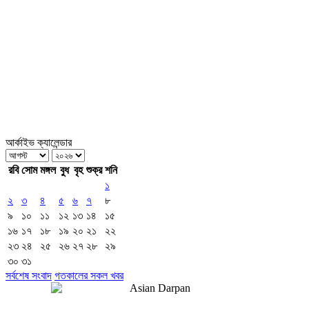
আর্কাইভ ক্যালেন্ডার
রবি
সোম
মঙ্গল
বুধ
বৃহ
শুক্র
শনি
১
২
৩
৪
৫
৬
৭
৮
৯
১০
১১
১২
১৩
১৪
১৫
১৬
১৭
১৮
১৯
২০
২১
২২
২৩
২৪
২৫
২৬
২৭
২৮
২৯
৩০
৩১
সর্বশেষ সংবাদ
গতকালের সকল খবর