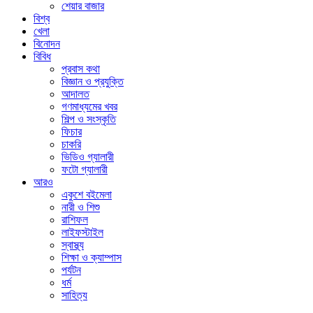
শেয়ার বাজার
বিশ্ব
খেলা
বিনোদন
বিবিধ
প্রবাস কথা
বিজ্ঞান ও প্রযুক্তি
আদালত
গণমাধ্যমের খবর
শিল্প ও সংস্কৃতি
ফিচার
চাকরি
ভিডিও গ্যালারী
ফটো গ্যালারী
আরও
একুশে বইমেলা
নারী ও শিশু
রাশিফল
লাইফস্টাইল
স্বাস্থ্য
শিক্ষা ও ক্যাম্পাস
পর্যটন
ধর্ম
সাহিত্য