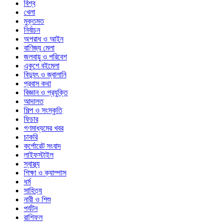
বিশ্ব
খেলা
মুক্তমত
নির্বাচন
অপরাধ ও আইন
বাণিজ্য মেলা
জলবায়ু ও পরিবেশ
একুশে বইমেলা
বিদ্যুৎ ও জ্বালানি
প্রবাস কথা
বিজ্ঞান ও প্রযুক্তি
আদালত
শিল্প ও সংস্কৃতি
ফিচার
গণমাধ্যমের খবর
চাকরি
কর্পোরেট সংবাদ
লাইফস্টাইল
স্বাস্থ্য
শিক্ষা ও ক্যাম্পাস
ধর্ম
সাহিত্য
নারী ও শিশু
পর্যটন
রাশিফল