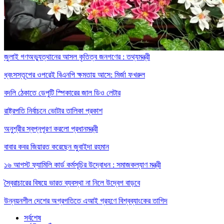
জুলাই গণঅভ্যুত্থানের আসল কৃতিত্ব জনগণের : তথ্যমন্ত্রী
ধ্বংসস্তূপের ওপরেই বিএনপি ক্ষমতায় আসে: মির্জা ফখরুল
বদলি ঠেকাতে ডেপুটি স্পিকারের জাল ডিও লেটার
রাষ্ট্রপতি নির্বাচনে ভোটার তালিকা প্রকাশ
অনুশ্রীর স্বপ্নপূরণ করলো প্রধানমন্ত্রী
বাবার কবর জিয়ারত করেছেন জুবাইদা রহমান
১৬ আগস্ট ফ্যামিলি কার্ড কর্মসূচির উদ্বোধন : সমাজকল্যাণ মন্ত্রী
স্বৈরাচারের বিষয়ে ভারত ব্যবস্থা না নিলে উদ্বেগ বাড়বে
উন্নয়নশীল দেশের অগ্রগতিতে এআই গ্রহণে বিশ্বব্যাংকের তাগিদ
সর্বশেষ